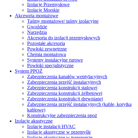
Izolacje Przemysłowe
Izolacje Morskie
Akcesoria montażowe
Taśmy montażowe/ taśmy izolacyjne
Gwoździe
Narzędzia
Akcesoria do izolacji przemysłowych
Pozostałe akcesoria
Powłoki zewnętrzne
Chemia montażowa
Systemy instalacyjne rurowe
Powłoki specjalistyczne
System PPOŻ
Zabezpieczenia kanałów wentylacyjnych
Zabezpieczenia przejść instalacyjnych
Zabezpieczenia konstrukcji stalowej
Zabezpieczenia konstrukcji żelbetowej
Zabezpieczenia konstrukcji drewnianej
Zabezpieczenia przejść instalacyjnych (kable, korytka
kablowe)
Konstrukcyjne zabezpieczenia ppoż
Izolacje akustyczne
Izolacje instalacji HVAC
Izolacje akustyczne w przemyśle
Izolacje akustyczne w transporcie