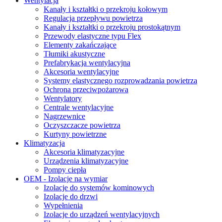
Wentylacja
Kanały i kształtki o przekroju kołowym
Regulacja przepływu powietrza
Kanały i kształtki o przekroju prostokątnym
Przewody elastyczne typu Flex
Elementy zakańczające
Tłumiki akustyczne
Prefabrykacja wentylacyjna
Akcesoria wentylacyjne
Systemy elastycznego rozprowadzania powietrza
Ochrona przeciwpożarowa
Wentylatory
Centrale wentylacyjne
Nagrzewnice
Oczyszczacze powietrza
Kurtyny powietrzne
Klimatyzacja
Akcesoria klimatyzacyjne
Urządzenia klimatyzacyjne
Pompy ciepła
OEM - Izolacje na wymiar
Izolacje do systemów kominowych
Izolacje do drzwi
Wypełnienia
Izolacje do urządzeń wentylacyjnych