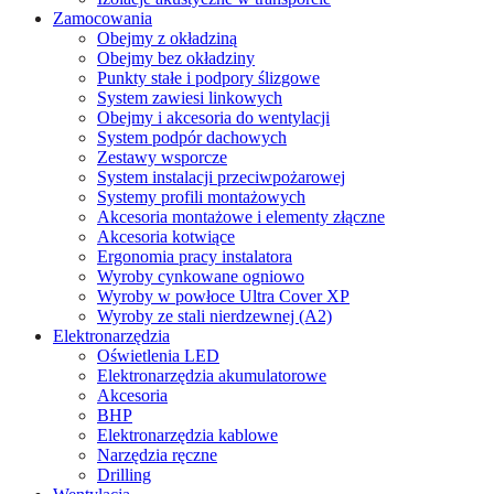
Zamocowania
Obejmy z okładziną
Obejmy bez okładziny
Punkty stałe i podpory ślizgowe
System zawiesi linkowych
Obejmy i akcesoria do wentylacji
System podpór dachowych
Zestawy wsporcze
System instalacji przeciwpożarowej
Systemy profili montażowych
Akcesoria montażowe i elementy złączne
Akcesoria kotwiące
Ergonomia pracy instalatora
Wyroby cynkowane ogniowo
Wyroby w powłoce Ultra Cover XP
Wyroby ze stali nierdzewnej (A2)
Elektronarzędzia
Oświetlenia LED
Elektronarzędzia akumulatorowe
Akcesoria
BHP
Elektronarzędzia kablowe
Narzędzia ręczne
Drilling