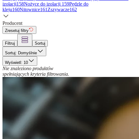
izolacji
158
Nożyce do izolacji
159
Pędzle do
kleju
160
Nitownice
161
Zszywacze
162
Producent
Zresetuj filtry
Filtruj
Sortuj
Sortuj: Domyślnie
Wyświetl: 10
Nie znaleziono produktów
spełniających kryteria filtrowania.