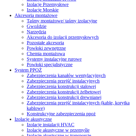
Izolacje Przemysłowe
Izolacje Morskie
Akcesoria montażowe
Taśmy montażowe/ taśmy izolacyjne
Gwoździe
Narzędzia
Akcesoria do izolacji przemysłowych
Pozostałe akcesoria
Powłoki zewnętrzne
Chemia montażowa
Systemy instalacyjne rurowe
Powłoki specjalistyczne
System PPOŻ
Zabezpieczenia kanałów wentylacyjnych
Zabezpieczenia przejść instalacyjnych
Zabezpieczenia konstrukcji stalowej
Zabezpieczenia konstrukcji żelbetowej
Zabezpieczenia konstrukcji drewnianej
Zabezpieczenia przejść instalacyjnych (kable, korytka
kablowe)
Konstrukcyjne zabezpieczenia ppoż
Izolacje akustyczne
Izolacje instalacji HVAC
Izolacje akustyczne w przemyśle
Izolacje akustyczne w transporcie