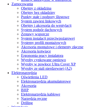
Zamocowania
Obejmy z okładziną
Obejmy bez okładziny
Punkty stałe i podpory ślizgowe
System zawiesi linkowych
Obejmy i akcesoria do wentylacji
System podpór dachowych
Zestawy wsporcze
System instalacji przeciwpożarowej
Systemy profili montażowych
Akcesoria montażowe i elementy złączne
Akcesoria kotwiące
Ergonomia pracy instalatora
Wyroby cynkowane ogniowo
Wyroby w powłoce Ultra Cover XP
Wyroby ze stali nierdzewnej (A2)
Elektronarzędzia
Oświetlenia LED
Elektronarzędzia akumulatorowe
Akcesoria
BHP
Elektronarzędzia kablowe
Narzędzia ręczne
Drilling