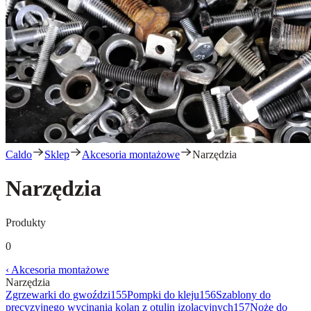
Caldo
Sklep
Akcesoria montażowe
Narzędzia
Narzędzia
Produkty
0
‹
Akcesoria montażowe
Narzędzia
Zgrzewarki do gwoździ
155
Pompki do kleju
156
Szablony do
precyzyjnego wycinania kolan z otulin izolacyjnych
157
Noże do