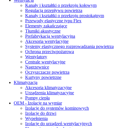
Wentylacja
Kanały i kształtki o przekroju kołowym
Regulacja przepływu powietrza
Kanały i kształtki o przekroju prostokątnym
Przewody elastyczne typu Flex
Elementy zakańczające
Tłumiki akustyczne
Prefabrykacja wentylacyjna
Akcesoria wentylacyjne
Systemy elastycznego rozprowadzania powietrza
Ochrona przeciwpożarowa
Wentylatory
Centrale wentylacyjne
Nagrzewnice
Oczyszczacze powietrza
Kurtyny powietrzne
Klimatyzacja
Akcesoria klimatyzacyjne
Urządzenia klimatyzacyjne
Pompy ciepła
OEM - Izolacje na wymiar
Izolacje do systemów kominowych
Izolacje do drzwi
Wypełnienia
Izolacje do urządzeń wentylacyjnych