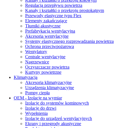
Kanały i kształtki o przekroju kołowym
Regulacja przepływu powietrza
Kanały i kształtki o przekroju prostokątnym
Przewody elastyczne typu Flex
Elementy zakańczające
Tłumiki akustyczne
Prefabrykacja wentylacyjna
Akcesoria wentylacyjne
Systemy elastycznego rozprowadzania powietrza
Ochrona przeciwpożarowa
Wentylatory
Centrale wentylacyjne
Nagrzewnice
Oczyszczacze powietrza
Kurtyny powietrzne
Klimatyzacja
Akcesoria klimatyzacyjne
Urządzenia klimatyzacyjne
Pompy ciepła
OEM - Izolacje na wymiar
Izolacje do systemów kominowych
Izolacje do drzwi
Wypełnienia
Izolacje do urządzeń wentylacyjnych
Ekrany i przegrody akustyczne