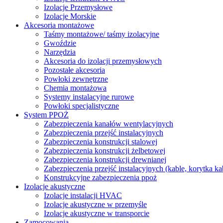
Izolacje Przemysłowe
Izolacje Morskie
Akcesoria montażowe
Taśmy montażowe/ taśmy izolacyjne
Gwoździe
Narzędzia
Akcesoria do izolacji przemysłowych
Pozostałe akcesoria
Powłoki zewnętrzne
Chemia montażowa
Systemy instalacyjne rurowe
Powłoki specjalistyczne
System PPOŻ
Zabezpieczenia kanałów wentylacyjnych
Zabezpieczenia przejść instalacyjnych
Zabezpieczenia konstrukcji stalowej
Zabezpieczenia konstrukcji żelbetowej
Zabezpieczenia konstrukcji drewnianej
Zabezpieczenia przejść instalacyjnych (kable, korytka k
Konstrukcyjne zabezpieczenia ppoż
Izolacje akustyczne
Izolacje instalacji HVAC
Izolacje akustyczne w przemyśle
Izolacje akustyczne w transporcie
Zamocowania