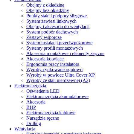
Obejmy z okładziną
Obejmy bez okładziny
Punkty stałe i podpory ślizgowe
System zawiesi linkowych
Obejmy i akcesoria do wentylacji
System podpór dachowych
Zestawy wsporcze
System instalacji przeciwpożarowej
Systemy profili montażowych
Akcesoria montażowe i elementy złączne
Akcesoria kotwiące
Ergonomia pracy instalatora
Wyroby cynkowane ogniowo
Wyroby w powłoce Ultra Cover XP
Wyroby ze stali nierdzewnej (A2)
Elektronarzędzia
Oświetlenia LED
Elektronarzędzia akumulatorowe
Akcesoria
BHP
Elektronarzędzia kablowe
Narzędzia ręczne
Drilling
Wentylacja