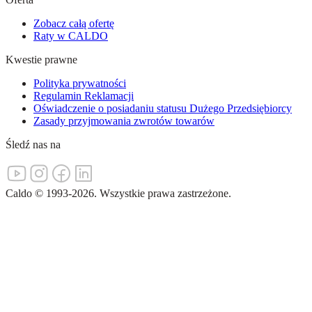
Zobacz całą ofertę
Raty w CALDO
Kwestie prawne
Polityka prywatności
Regulamin Reklamacji
Oświadczenie o posiadaniu statusu Dużego Przedsiębiorcy
Zasady przyjmowania zwrotów towarów
Śledź nas na
Caldo
©
1993-
2026
.
Wszystkie prawa zastrzeżone.