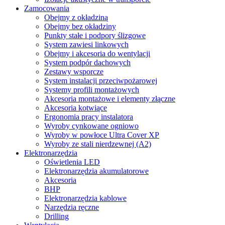
Zamocowania
Obejmy z okładziną
Obejmy bez okładziny
Punkty stałe i podpory ślizgowe
System zawiesi linkowych
Obejmy i akcesoria do wentylacji
System podpór dachowych
Zestawy wsporcze
System instalacji przeciwpożarowej
Systemy profili montażowych
Akcesoria montażowe i elementy złączne
Akcesoria kotwiące
Ergonomia pracy instalatora
Wyroby cynkowane ogniowo
Wyroby w powłoce Ultra Cover XP
Wyroby ze stali nierdzewnej (A2)
Elektronarzędzia
Oświetlenia LED
Elektronarzędzia akumulatorowe
Akcesoria
BHP
Elektronarzędzia kablowe
Narzędzia ręczne
Drilling