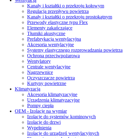
Wentylacja
Kanały i kształtki o przekroju kołowym
Regulacja przepływu powietrza
Kanały i kształtki o przekroju prostokątnym
Przewody elastyczne typu Flex
Elementy zakańczające
Tłumiki akustyczne
Prefabrykacja wentylacyjna
Akcesoria wentylacyjne
Systemy elastycznego rozprowadzania powietrza
Ochrona przeciwpożarowa
Wentylatory
Centrale wentylacyjne
Nagrzewnice
Oczyszczacze powietrza
Kurtyny powietrzne
Klimatyzacja
Akcesoria klimatyzacyjne
Urządzenia klimatyzacyjne
Pompy ciepła
OEM - Izolacje na wymiar
Izolacje do systemów kominowych
Izolacje do drzwi
Wypełnienia
Izolacje do urządzeń wentylacyjnych