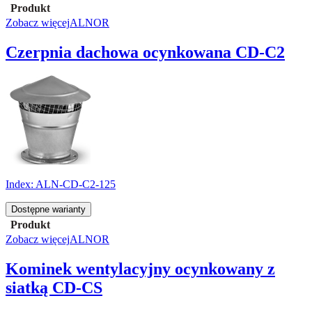
Produkt
Zobacz więcej
ALNOR
Czerpnia dachowa ocynkowana CD-C2
Index:
ALN-CD-C2-125
Dostępne warianty
Produkt
Zobacz więcej
ALNOR
Kominek wentylacyjny ocynkowany z
siatką CD-CS