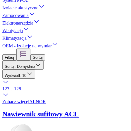
System PPOŻ
Izolacje akustyczne
Zamocowania
Elektronarzędzia
Wentylacja
Klimatyzacja
OEM - Izolacje na wymiar
Filtruj
Sortuj
Sortuj: Domyślnie
Wyświetl: 10
1
2
3
…
128
Zobacz więcej
ALNOR
Nawiewnik sufitowy ACL