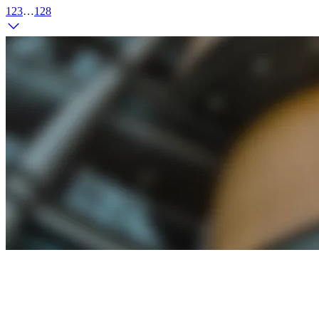
1
2
3
…
128