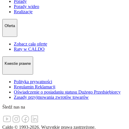
Porady
Porady wideo
Realizacje
Oferta
Zobacz całą ofertę
Raty w CALDO
Kwestie prawne
Polityka prywatności
Regulamin Reklamacji
Oświadczenie o posiadaniu statusu Dużego Przedsiębiorcy
Zasady przyjmowania zwrotów towarów
Śledź nas na
Caldo
©
1993-
2026
.
Wszystkie prawa zastrzeżone.