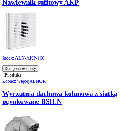
Nawiewnik sufitowy AKP
Index:
ALN-AKP-160
Dostępne warianty
Produkt
Zobacz więcej
ALNOR
Wyrzutnia dachowa kolanowa z siatką
ocynkowane BSILN