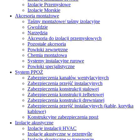
Izolacje Przemysłowe
Izolacje Morskie
Akcesoria montażowe
Taśmy montażowe/ taśmy izolacyjne
Gwoździe
Narzędzia
Akcesoria do izolacji przemysłowych
Pozostałe akcesoria
Powłoki zewnętrzne
Chemia montażowa
Systemy instalacyjne rurowe
Powłoki specjalistyczne
System PPOŻ
Zabezpieczenia kanałów wentylacyjnych
Zabezpieczenia przejść instalacyjnych
Zabezpieczenia konstrukcji stalowej
Zabezpieczenia konstrukcji żelbetowej
Zabezpieczenia konstrukcji drewnianej
Zabezpieczenia przejść instalacyjnych (kable, korytka
kablowe)
Konstrukcyjne zabezpieczenia ppoż
Izolacje akustyczne
Izolacje instalacji HVAC
Izolacje akustyczne w przemyśle
Izolacje akustyczne w transporcie