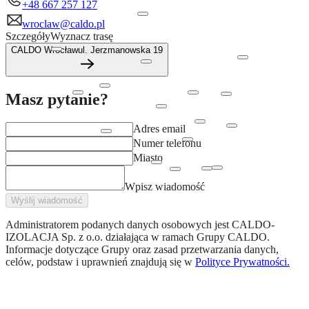
+48 667 257 127
wroclaw@caldo.pl
Szczegóły
Wyznacz trasę
CALDO Wrocław
ul. Jerzmanowska 19
Masz pytanie?
Adres email
Numer telefonu
Miasto
Wpisz wiadomość
Wyślij wiadomość
Administratorem podanych danych osobowych jest
CALDO-
IZOLACJA Sp. z o.o.
działająca w ramach Grupy CALDO.
Informacje dotyczące Grupy oraz zasad przetwarzania danych,
celów, podstaw i uprawnień znajdują się w
Polityce Prywatności.