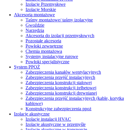
Izolacje Przemysłowe
Izolacje Morskie
Akcesoria montażowe
Taśmy montażowe/ taśmy izolacyjne
Gwoździe
Narzędzia
Akcesoria do izolacji przemysłowych
Pozostałe akcesoria
Powłoki zewnętrzne
Chemia montażowa
Systemy instalacyjne rurowe
Powłoki specjalistyczne
System PPOŻ
Zabezpieczenia kanałów wentylacyjnych
Zabezpieczenia przejść instalacyjnych
Zabezpieczenia konstrukcji stalowej
Zabezpieczenia konstrukcji żelbetowej
Zabezpieczenia konstrukcji drewnianej
Zabezpieczenia przejść instalacyjnych (kable, korytka
kablowe)
Konstrukcyjne zabezpieczenia ppoż
Izolacje akustyczne
Izolacje instalacji HVAC
Izolacje akustyczne w przemyśle
Izolacje akustyczne w transporcie