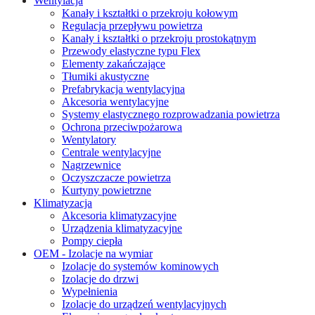
Wentylacja
Kanały i kształtki o przekroju kołowym
Regulacja przepływu powietrza
Kanały i kształtki o przekroju prostokątnym
Przewody elastyczne typu Flex
Elementy zakańczające
Tłumiki akustyczne
Prefabrykacja wentylacyjna
Akcesoria wentylacyjne
Systemy elastycznego rozprowadzania powietrza
Ochrona przeciwpożarowa
Wentylatory
Centrale wentylacyjne
Nagrzewnice
Oczyszczacze powietrza
Kurtyny powietrzne
Klimatyzacja
Akcesoria klimatyzacyjne
Urządzenia klimatyzacyjne
Pompy ciepła
OEM - Izolacje na wymiar
Izolacje do systemów kominowych
Izolacje do drzwi
Wypełnienia
Izolacje do urządzeń wentylacyjnych