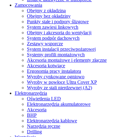
Zamocowania
Obejmy z okładziną
Obejmy bez okładziny
Punkty stałe i podpory ślizgowe
System zawiesi linkowych
Obejmy i akcesoria do wentylacji
System podpór dachowych
Zestawy wsporcze
System instalacji przeciwpożarowej
Systemy profili montażowych
Akcesoria montażowe i elementy złączne
Akcesoria kotwiące
Ergonomia pracy instalatora
Wyroby cynkowane ogniowo
Wyroby w powłoce Ultra Cover XP
Wyroby ze stali nierdzewnej (A2)
Elektronarzędzia
Oświetlenia LED
Elektronarzędzia akumulatorowe
Akcesoria
BHP
Elektronarzędzia kablowe
Narzędzia ręczne
Drilling