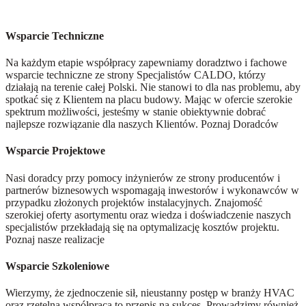
Wsparcie Techniczne
Na każdym etapie współpracy zapewniamy doradztwo i fachowe
wsparcie techniczne ze strony Specjalistów CALDO, którzy
działają na terenie całej Polski. Nie stanowi to dla nas problemu, aby
spotkać się z Klientem na placu budowy. Mając w ofercie szerokie
spektrum możliwości, jesteśmy w stanie obiektywnie dobrać
najlepsze rozwiązanie dla naszych Klientów.
Poznaj Doradców
Wsparcie Projektowe
Nasi doradcy przy pomocy inżynierów ze strony producentów i
partnerów biznesowych wspomagają inwestorów i wykonawców w
przypadku złożonych projektów instalacyjnych. Znajomość
szerokiej oferty asortymentu oraz wiedza i doświadczenie naszych
specjalistów przekładają się na optymalizację kosztów projektu.
Poznaj nasze realizacje
Wsparcie Szkoleniowe
Wierzymy, że zjednoczenie sił, nieustanny postęp w branży HVAC
oraz rzetelna współpraca to przepis na sukces. Prowadzimy również