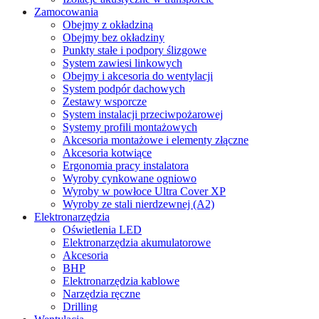
Zamocowania
Obejmy z okładziną
Obejmy bez okładziny
Punkty stałe i podpory ślizgowe
System zawiesi linkowych
Obejmy i akcesoria do wentylacji
System podpór dachowych
Zestawy wsporcze
System instalacji przeciwpożarowej
Systemy profili montażowych
Akcesoria montażowe i elementy złączne
Akcesoria kotwiące
Ergonomia pracy instalatora
Wyroby cynkowane ogniowo
Wyroby w powłoce Ultra Cover XP
Wyroby ze stali nierdzewnej (A2)
Elektronarzędzia
Oświetlenia LED
Elektronarzędzia akumulatorowe
Akcesoria
BHP
Elektronarzędzia kablowe
Narzędzia ręczne
Drilling