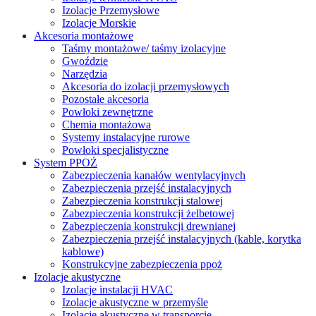
Izolacje Przemysłowe
Izolacje Morskie
Akcesoria montażowe
Taśmy montażowe/ taśmy izolacyjne
Gwoździe
Narzędzia
Akcesoria do izolacji przemysłowych
Pozostałe akcesoria
Powłoki zewnętrzne
Chemia montażowa
Systemy instalacyjne rurowe
Powłoki specjalistyczne
System PPOŻ
Zabezpieczenia kanałów wentylacyjnych
Zabezpieczenia przejść instalacyjnych
Zabezpieczenia konstrukcji stalowej
Zabezpieczenia konstrukcji żelbetowej
Zabezpieczenia konstrukcji drewnianej
Zabezpieczenia przejść instalacyjnych (kable, korytka
kablowe)
Konstrukcyjne zabezpieczenia ppoż
Izolacje akustyczne
Izolacje instalacji HVAC
Izolacje akustyczne w przemyśle
Izolacje akustyczne w transporcie