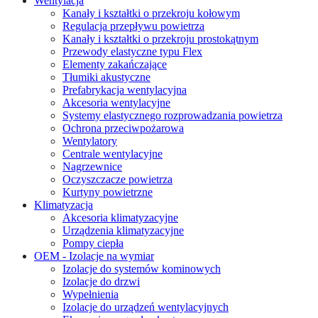
Wentylacja
Kanały i kształtki o przekroju kołowym
Regulacja przepływu powietrza
Kanały i kształtki o przekroju prostokątnym
Przewody elastyczne typu Flex
Elementy zakańczające
Tłumiki akustyczne
Prefabrykacja wentylacyjna
Akcesoria wentylacyjne
Systemy elastycznego rozprowadzania powietrza
Ochrona przeciwpożarowa
Wentylatory
Centrale wentylacyjne
Nagrzewnice
Oczyszczacze powietrza
Kurtyny powietrzne
Klimatyzacja
Akcesoria klimatyzacyjne
Urządzenia klimatyzacyjne
Pompy ciepła
OEM - Izolacje na wymiar
Izolacje do systemów kominowych
Izolacje do drzwi
Wypełnienia
Izolacje do urządzeń wentylacyjnych