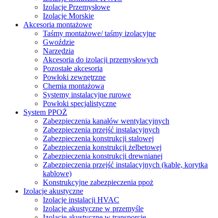
Izolacje Przemysłowe
Izolacje Morskie
Akcesoria montażowe
Taśmy montażowe/ taśmy izolacyjne
Gwoździe
Narzędzia
Akcesoria do izolacji przemysłowych
Pozostałe akcesoria
Powłoki zewnętrzne
Chemia montażowa
Systemy instalacyjne rurowe
Powłoki specjalistyczne
System PPOŻ
Zabezpieczenia kanałów wentylacyjnych
Zabezpieczenia przejść instalacyjnych
Zabezpieczenia konstrukcji stalowej
Zabezpieczenia konstrukcji żelbetowej
Zabezpieczenia konstrukcji drewnianej
Zabezpieczenia przejść instalacyjnych (kable, korytka
kablowe)
Konstrukcyjne zabezpieczenia ppoż
Izolacje akustyczne
Izolacje instalacji HVAC
Izolacje akustyczne w przemyśle
Izolacje akustyczne w transporcie