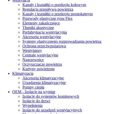
Wentylacja
Kanały i kształtki o przekroju kołowym
Regulacja przepływu powietrza
Kanały i kształtki o przekroju prostokątnym
Przewody elastyczne typu Flex
Elementy zakańczające
Tłumiki akustyczne
Prefabrykacja wentylacyjna
Akcesoria wentylacyjne
Systemy elastycznego rozprowadzania powietrza
Ochrona przeciwpożarowa
Wentylatory
Centrale wentylacyjne
Nagrzewnice
Oczyszczacze powietrza
Kurtyny powietrzne
Klimatyzacja
Akcesoria klimatyzacyjne
Urządzenia klimatyzacyjne
Pompy ciepła
OEM - Izolacje na wymiar
Izolacje do systemów kominowych
Izolacje do drzwi
Wypełnienia
Izolacje do urządzeń wentylacyjnych