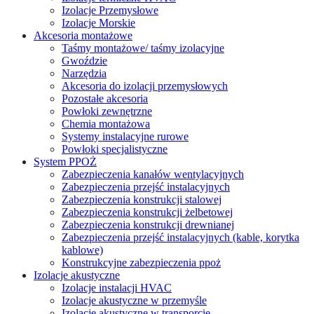
Izolacje Przemysłowe
Izolacje Morskie
Akcesoria montażowe
Taśmy montażowe/ taśmy izolacyjne
Gwoździe
Narzędzia
Akcesoria do izolacji przemysłowych
Pozostałe akcesoria
Powłoki zewnętrzne
Chemia montażowa
Systemy instalacyjne rurowe
Powłoki specjalistyczne
System PPOŻ
Zabezpieczenia kanałów wentylacyjnych
Zabezpieczenia przejść instalacyjnych
Zabezpieczenia konstrukcji stalowej
Zabezpieczenia konstrukcji żelbetowej
Zabezpieczenia konstrukcji drewnianej
Zabezpieczenia przejść instalacyjnych (kable, korytka
kablowe)
Konstrukcyjne zabezpieczenia ppoż
Izolacje akustyczne
Izolacje instalacji HVAC
Izolacje akustyczne w przemyśle
Izolacje akustyczne w transporcie