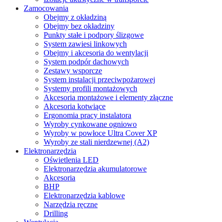
Zamocowania
Obejmy z okładziną
Obejmy bez okładziny
Punkty stałe i podpory ślizgowe
System zawiesi linkowych
Obejmy i akcesoria do wentylacji
System podpór dachowych
Zestawy wsporcze
System instalacji przeciwpożarowej
Systemy profili montażowych
Akcesoria montażowe i elementy złączne
Akcesoria kotwiące
Ergonomia pracy instalatora
Wyroby cynkowane ogniowo
Wyroby w powłoce Ultra Cover XP
Wyroby ze stali nierdzewnej (A2)
Elektronarzędzia
Oświetlenia LED
Elektronarzędzia akumulatorowe
Akcesoria
BHP
Elektronarzędzia kablowe
Narzędzia ręczne
Drilling