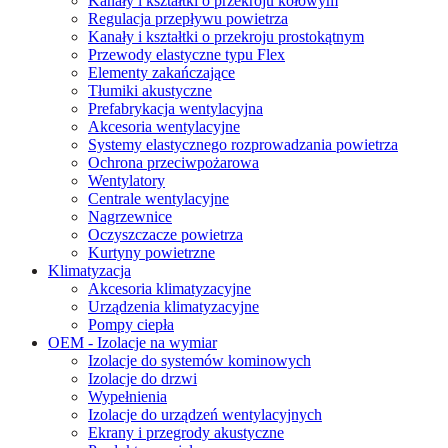
Kanały i kształtki o przekroju kołowym
Regulacja przepływu powietrza
Kanały i kształtki o przekroju prostokątnym
Przewody elastyczne typu Flex
Elementy zakańczające
Tłumiki akustyczne
Prefabrykacja wentylacyjna
Akcesoria wentylacyjne
Systemy elastycznego rozprowadzania powietrza
Ochrona przeciwpożarowa
Wentylatory
Centrale wentylacyjne
Nagrzewnice
Oczyszczacze powietrza
Kurtyny powietrzne
Klimatyzacja
Akcesoria klimatyzacyjne
Urządzenia klimatyzacyjne
Pompy ciepła
OEM - Izolacje na wymiar
Izolacje do systemów kominowych
Izolacje do drzwi
Wypełnienia
Izolacje do urządzeń wentylacyjnych
Ekrany i przegrody akustyczne