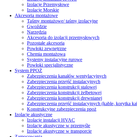
Izolacje Przemysłowe
Izolacje Morskie
Akcesoria montażowe
Taśmy montażowe/ taśmy izolacyjne
Gwoździe
Narzędzia
Akcesoria do izolacji przemysłowych
Pozostałe akcesoria
Powłoki zewnętrzne
Chemia montażowa
Systemy instalacyjne rurowe
Powłoki specjalistyczne
System PPOŻ
Zabezpieczenia kanałów wentylacyjnych
Zabezpieczenia przejść instalacyjnych
Zabezpieczenia konstrukcji stalowej
Zabezpieczenia konstrukcji żelbetowej
Zabezpieczenia konstrukcji drewnianej
Zabezpieczenia przejść instalacyjnych (kable, korytka k
Konstrukcyjne zabezpieczenia ppoż
Izolacje akustyczne
Izolacje instalacji HVAC
Izolacje akustyczne w przemyśle
Izolacje akustyczne w transporcie
Zamocowania