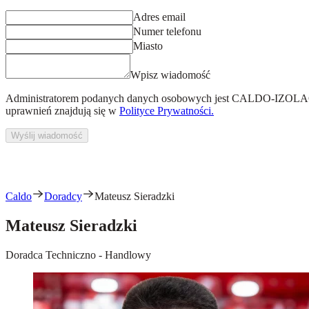
Adres email
Numer telefonu
Miasto
Wpisz wiadomość
Administratorem podanych danych osobowych jest
CALDO-IZOLACJ
uprawnień znajdują się w
Polityce Prywatności.
Wyślij wiadomość
Caldo
Doradcy
Mateusz Sieradzki
Mateusz Sieradzki
Doradca Techniczno - Handlowy