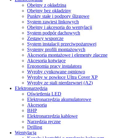
Obejmy z okładziną
Obejmy bez okładziny
Punkty stałe i podpory ślizgowe
System zawiesi linkowych
Obejmy i akcesoria do wentylacji
System podpór dachowych
Zestawy wsporcze
System instalacji przeciwpożarowej
Systemy profili montażowych
Akcesoria montażowe i elementy złączne
Akcesoria kotwiące
Ergonomia pracy instalatora
Wyroby cynkowane ogniowo
Wyroby w powłoce Ultra Cover XP
Wyroby ze stali nierdzewnej (A2)
Elektronarzędzia
Oświetlenia LED
Elektronarzędzia akumulatorowe
Akcesoria
BHP
Elektronarzędzia kablowe
Narzędzia ręczne
Drilling
Wentylacja