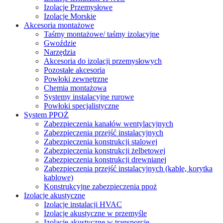
Izolacje Przemysłowe
Izolacje Morskie
Akcesoria montażowe
Taśmy montażowe/ taśmy izolacyjne
Gwoździe
Narzędzia
Akcesoria do izolacji przemysłowych
Pozostałe akcesoria
Powłoki zewnętrzne
Chemia montażowa
Systemy instalacyjne rurowe
Powłoki specjalistyczne
System PPOŻ
Zabezpieczenia kanałów wentylacyjnych
Zabezpieczenia przejść instalacyjnych
Zabezpieczenia konstrukcji stalowej
Zabezpieczenia konstrukcji żelbetowej
Zabezpieczenia konstrukcji drewnianej
Zabezpieczenia przejść instalacyjnych (kable, korytka
kablowe)
Konstrukcyjne zabezpieczenia ppoż
Izolacje akustyczne
Izolacje instalacji HVAC
Izolacje akustyczne w przemyśle
Izolacje akustyczne w transporcie