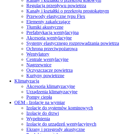
Kanały i kształtki o przekroju kołowym
Regulacja przepływu powietrza
Kanały i kształtki o przekroju prostokątnym
Przewody elastyczne typu Flex
Elementy zakańczające
Tłumiki akustyczne
Prefabrykacja wentylacyjna
Akcesoria wentylacyjne
Systemy elastycznego rozprowadzania powietrza
Ochrona przeciwpożarowa
Wentylatory
Centrale wentylacyjne
Nagrzewnice
Oczyszczacze powietrza
Kurtyny powietrzne
Klimatyzacja
Akcesoria klimatyzacyjne
Urządzenia klimatyzacyjne
Pompy ciepła
OEM - Izolacje na wymiar
Izolacje do systemów kominowych
Izolacje do drzwi
Wypełnienia
Izolacje do urządzeń wentylacyjnych
Ekrany i przegrody akustyczne