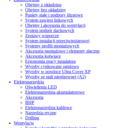
Obejmy z okładziną
Obejmy bez okładziny
Punkty stałe i podpory ślizgowe
System zawiesi linkowych
Obejmy i akcesoria do wentylacji
System podpór dachowych
Zestawy wsporcze
System instalacji przeciwpożarowej
Systemy profili montażowych
Akcesoria montażowe i elementy złączne
Akcesoria kotwiące
Ergonomia pracy instalatora
Wyroby cynkowane ogniowo
Wyroby w powłoce Ultra Cover XP
Wyroby ze stali nierdzewnej (A2)
Elektronarzędzia
Oświetlenia LED
Elektronarzędzia akumulatorowe
Akcesoria
BHP
Elektronarzędzia kablowe
Narzędzia ręczne
Drilling
Wentylacja