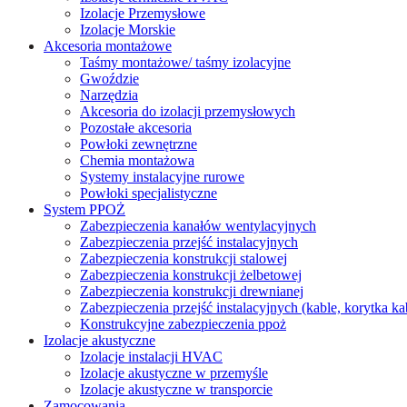
Izolacje Przemysłowe
Izolacje Morskie
Akcesoria montażowe
Taśmy montażowe/ taśmy izolacyjne
Gwoździe
Narzędzia
Akcesoria do izolacji przemysłowych
Pozostałe akcesoria
Powłoki zewnętrzne
Chemia montażowa
Systemy instalacyjne rurowe
Powłoki specjalistyczne
System PPOŻ
Zabezpieczenia kanałów wentylacyjnych
Zabezpieczenia przejść instalacyjnych
Zabezpieczenia konstrukcji stalowej
Zabezpieczenia konstrukcji żelbetowej
Zabezpieczenia konstrukcji drewnianej
Zabezpieczenia przejść instalacyjnych (kable, korytka k
Konstrukcyjne zabezpieczenia ppoż
Izolacje akustyczne
Izolacje instalacji HVAC
Izolacje akustyczne w przemyśle
Izolacje akustyczne w transporcie
Zamocowania