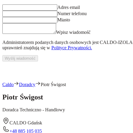
Adres email
Numer telefonu
Miasto
Wpisz wiadomość
Administratorem podanych danych osobowych jest
CALDO-IZOLACJ
uprawnień znajdują się w
Polityce Prywatności.
Wyślij wiadomość
Caldo
Doradcy
Piotr Świgost
Piotr Świgost
Doradca Techniczno - Handlowy
CALDO Gdańsk
+48 885 105 035