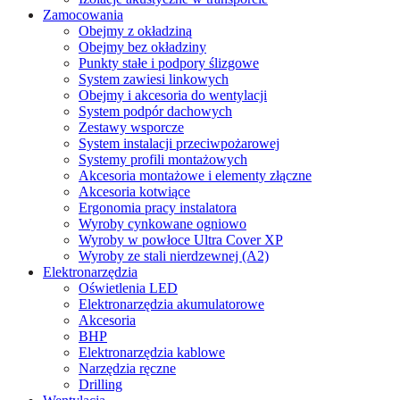
Zamocowania
Obejmy z okładziną
Obejmy bez okładziny
Punkty stałe i podpory ślizgowe
System zawiesi linkowych
Obejmy i akcesoria do wentylacji
System podpór dachowych
Zestawy wsporcze
System instalacji przeciwpożarowej
Systemy profili montażowych
Akcesoria montażowe i elementy złączne
Akcesoria kotwiące
Ergonomia pracy instalatora
Wyroby cynkowane ogniowo
Wyroby w powłoce Ultra Cover XP
Wyroby ze stali nierdzewnej (A2)
Elektronarzędzia
Oświetlenia LED
Elektronarzędzia akumulatorowe
Akcesoria
BHP
Elektronarzędzia kablowe
Narzędzia ręczne
Drilling