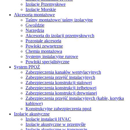
Izolacje Przemysłowe
Izolacje Morskie
Akcesoria montażowe
Taśmy montażowe/ taśmy izolacyjne
Gwoździe
Narzędzia
Akcesoria do izolacji przemysłowych
Pozostałe akcesoria
Powłoki zewnętrzne
Chemia montażowa
Systemy instalacyjne rurowe
Powłoki specjalistyczne
System PPOŻ
Zabezpieczenia kanałów wentylacyjnych
Zabezpieczenia przejść instalacyjnych
Zabezpieczenia konstrukcji stalowej
Zabezpieczenia konstrukcji żelbetowej
Zabezpieczenia konstrukcji drewnianej
Zabezpieczenia przejść instalacyjnych (kable, korytka
kablowe)
Konstrukcyjne zabezpieczenia ppoż
Izolacje akustyczne
Izolacje instalacji HVAC
Izolacje akustyczne w przemyśle
Izolacje akustyczne w transporcie