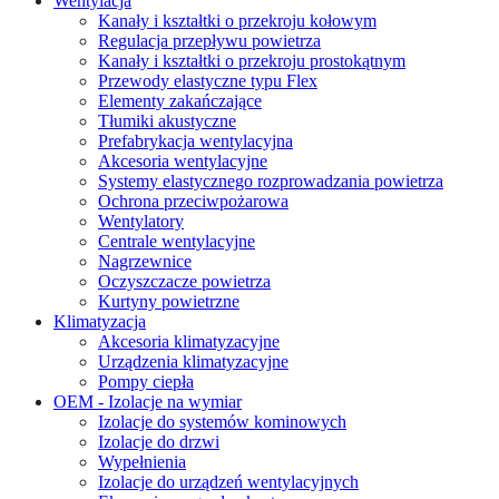
Wentylacja
Kanały i kształtki o przekroju kołowym
Regulacja przepływu powietrza
Kanały i kształtki o przekroju prostokątnym
Przewody elastyczne typu Flex
Elementy zakańczające
Tłumiki akustyczne
Prefabrykacja wentylacyjna
Akcesoria wentylacyjne
Systemy elastycznego rozprowadzania powietrza
Ochrona przeciwpożarowa
Wentylatory
Centrale wentylacyjne
Nagrzewnice
Oczyszczacze powietrza
Kurtyny powietrzne
Klimatyzacja
Akcesoria klimatyzacyjne
Urządzenia klimatyzacyjne
Pompy ciepła
OEM - Izolacje na wymiar
Izolacje do systemów kominowych
Izolacje do drzwi
Wypełnienia
Izolacje do urządzeń wentylacyjnych