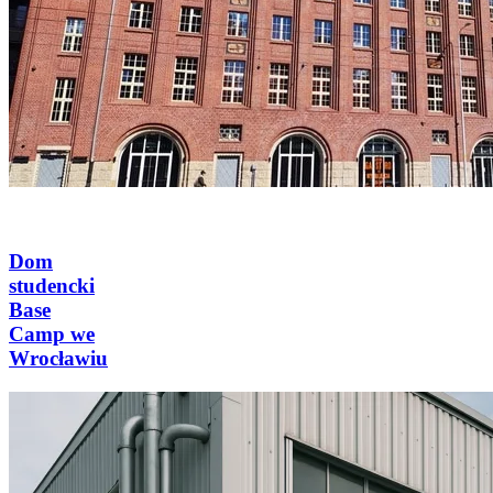
Dom
studencki
Base
Camp we
Wrocławiu