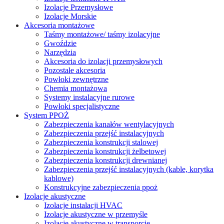
Izolacje Przemysłowe
Izolacje Morskie
Akcesoria montażowe
Taśmy montażowe/ taśmy izolacyjne
Gwoździe
Narzędzia
Akcesoria do izolacji przemysłowych
Pozostałe akcesoria
Powłoki zewnętrzne
Chemia montażowa
Systemy instalacyjne rurowe
Powłoki specjalistyczne
System PPOŻ
Zabezpieczenia kanałów wentylacyjnych
Zabezpieczenia przejść instalacyjnych
Zabezpieczenia konstrukcji stalowej
Zabezpieczenia konstrukcji żelbetowej
Zabezpieczenia konstrukcji drewnianej
Zabezpieczenia przejść instalacyjnych (kable, korytka
kablowe)
Konstrukcyjne zabezpieczenia ppoż
Izolacje akustyczne
Izolacje instalacji HVAC
Izolacje akustyczne w przemyśle
Izolacje akustyczne w transporcie