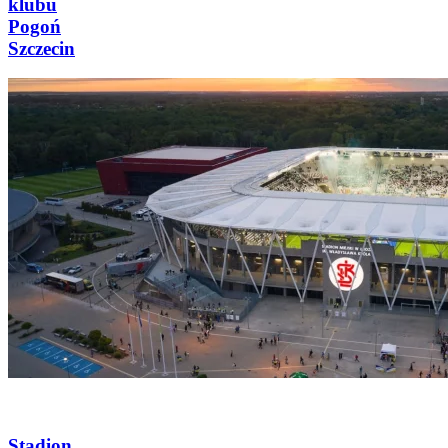
klubu
Pogoń
Szczecin
Stadion