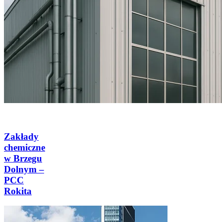
Zakłady
chemiczne
w Brzegu
Dolnym –
PCC
Rokita