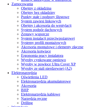
Zamocowania
Obejmy z okładziną
Obejmy bez okładziny
Punkty stałe i podpory ślizgowe
System zawiesi linkowych
Obejmy i akcesoria do wentylacji
System podpór dachowych
Zestawy wsporcze
System instalacji przeciwpożarowej
Systemy profili montażowych
Akcesoria montażowe i elementy złączne
Akcesoria kotwiące
Ergonomia pracy instalatora
Wyroby cynkowane ogniowo
Wyroby w powłoce Ultra Cover XP
Wyroby ze stali nierdzewnej (A2)
Elektronarzędzia
Oświetlenia LED
Elektronarzędzia akumulatorowe
Akcesoria
BHP
Elektronarzędzia kablowe
Narzędzia ręczne
Drilling