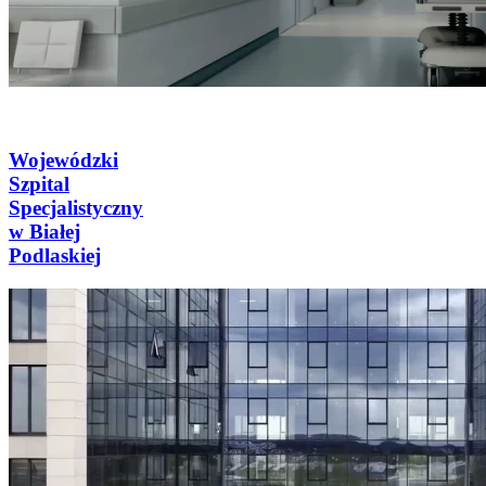
Wojewódzki
Szpital
Specjalistyczny
w Białej
Podlaskiej