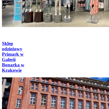
Sklep
odzieżowy
Primark w
Galerii
Bonarka w
Krakowie