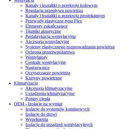
Wentylacja
Kanały i kształtki o przekroju kołowym
Regulacja przepływu powietrza
Kanały i kształtki o przekroju prostokątnym
Przewody elastyczne typu Flex
Elementy zakańczające
Tłumiki akustyczne
Prefabrykacja wentylacyjna
Akcesoria wentylacyjne
Systemy elastycznego rozprowadzania powietrza
Ochrona przeciwpożarowa
Wentylatory
Centrale wentylacyjne
Nagrzewnice
Oczyszczacze powietrza
Kurtyny powietrzne
Klimatyzacja
Akcesoria klimatyzacyjne
Urządzenia klimatyzacyjne
Pompy ciepła
OEM - Izolacje na wymiar
Izolacje do systemów kominowych
Izolacje do drzwi
Wypełnienia
Izolacje do urządzeń wentylacyjnych