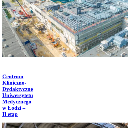
Centrum
Kliniczno-
Dydaktyczne
Uniwersytetu
Medycznego
w Łodzi –
II etap