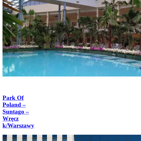
Park Of
Poland –
Suntago –
Wręcz
k/Warszawy