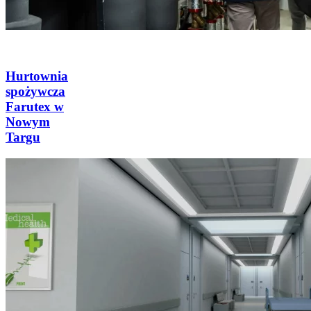
Hurtownia
spożywcza
Farutex w
Nowym
Targu