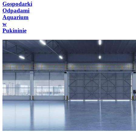
Gospodarki
Odpadami
Aquarium
w
Pukininie