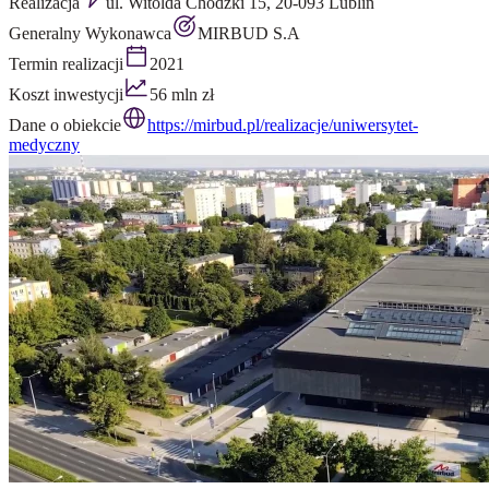
Realizacja
ul. Witolda Chodźki 15, 20-093 Lublin
Generalny Wykonawca
MIRBUD S.A
Termin realizacji
2021
Koszt inwestycji
56 mln zł
Dane o obiekcie
https://mirbud.pl/realizacje/uniwersytet-
medyczny