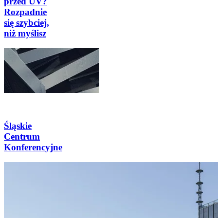
przed UV?
Rozpadnie
się szybciej,
niż myślisz
Śląskie
Centrum
Konferencyjne