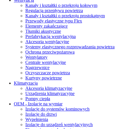
Wentylacja
Kanały i kształtki o przekroju kołowym
Regulacja przepływu powietrza
Kanały i kształtki o przekroju prostokątnym
Przewody elastyczne typu Flex
Elementy zakańczające
Tłumiki akustyczne
Prefabrykacja wentylacyjna
Akcesoria wentylacyjne
Systemy elastycznego rozprowadzania powietrza
Ochrona przeciwpożarowa
Wentylatory
Centrale wentylacyjne
Nagrzewnice
Oczyszczacze powietrza
Kurtyny powietrzne
Klimatyzacja
Akcesoria klimatyzacyjne
Urządzenia klimatyzacyjne
Pompy ciepła
OEM - Izolacje na wymiar
Izolacje do systemów kominowych
Izolacje do drzwi
Wypełnienia
Izolacje do urządzeń wentylacyjnych