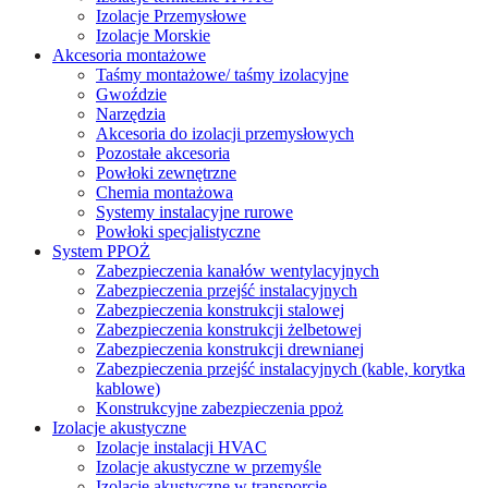
Izolacje Przemysłowe
Izolacje Morskie
Akcesoria montażowe
Taśmy montażowe/ taśmy izolacyjne
Gwoździe
Narzędzia
Akcesoria do izolacji przemysłowych
Pozostałe akcesoria
Powłoki zewnętrzne
Chemia montażowa
Systemy instalacyjne rurowe
Powłoki specjalistyczne
System PPOŻ
Zabezpieczenia kanałów wentylacyjnych
Zabezpieczenia przejść instalacyjnych
Zabezpieczenia konstrukcji stalowej
Zabezpieczenia konstrukcji żelbetowej
Zabezpieczenia konstrukcji drewnianej
Zabezpieczenia przejść instalacyjnych (kable, korytka
kablowe)
Konstrukcyjne zabezpieczenia ppoż
Izolacje akustyczne
Izolacje instalacji HVAC
Izolacje akustyczne w przemyśle
Izolacje akustyczne w transporcie