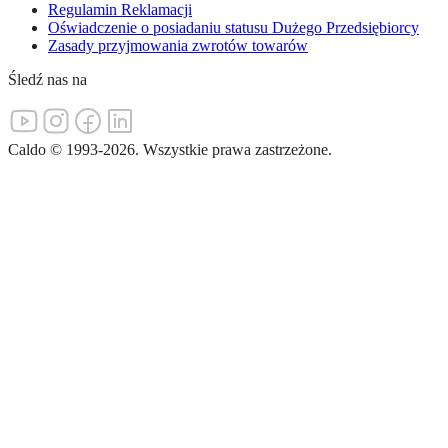
Regulamin Reklamacji
Oświadczenie o posiadaniu statusu Dużego Przedsiębiorcy
Zasady przyjmowania zwrotów towarów
Śledź nas na
Caldo
©
1993-
2026
.
Wszystkie prawa zastrzeżone.