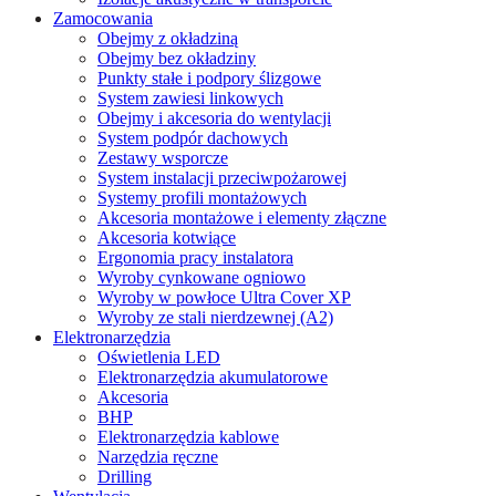
Zamocowania
Obejmy z okładziną
Obejmy bez okładziny
Punkty stałe i podpory ślizgowe
System zawiesi linkowych
Obejmy i akcesoria do wentylacji
System podpór dachowych
Zestawy wsporcze
System instalacji przeciwpożarowej
Systemy profili montażowych
Akcesoria montażowe i elementy złączne
Akcesoria kotwiące
Ergonomia pracy instalatora
Wyroby cynkowane ogniowo
Wyroby w powłoce Ultra Cover XP
Wyroby ze stali nierdzewnej (A2)
Elektronarzędzia
Oświetlenia LED
Elektronarzędzia akumulatorowe
Akcesoria
BHP
Elektronarzędzia kablowe
Narzędzia ręczne
Drilling