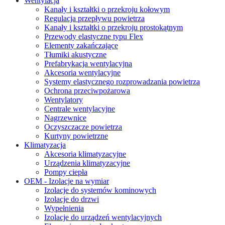
Wentylacja
Kanały i kształtki o przekroju kołowym
Regulacja przepływu powietrza
Kanały i kształtki o przekroju prostokątnym
Przewody elastyczne typu Flex
Elementy zakańczające
Tłumiki akustyczne
Prefabrykacja wentylacyjna
Akcesoria wentylacyjne
Systemy elastycznego rozprowadzania powietrza
Ochrona przeciwpożarowa
Wentylatory
Centrale wentylacyjne
Nagrzewnice
Oczyszczacze powietrza
Kurtyny powietrzne
Klimatyzacja
Akcesoria klimatyzacyjne
Urządzenia klimatyzacyjne
Pompy ciepła
OEM - Izolacje na wymiar
Izolacje do systemów kominowych
Izolacje do drzwi
Wypełnienia
Izolacje do urządzeń wentylacyjnych