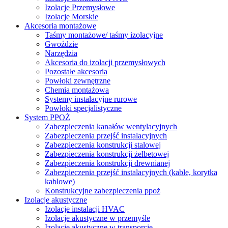
Izolacje Przemysłowe
Izolacje Morskie
Akcesoria montażowe
Taśmy montażowe/ taśmy izolacyjne
Gwoździe
Narzędzia
Akcesoria do izolacji przemysłowych
Pozostałe akcesoria
Powłoki zewnętrzne
Chemia montażowa
Systemy instalacyjne rurowe
Powłoki specjalistyczne
System PPOŻ
Zabezpieczenia kanałów wentylacyjnych
Zabezpieczenia przejść instalacyjnych
Zabezpieczenia konstrukcji stalowej
Zabezpieczenia konstrukcji żelbetowej
Zabezpieczenia konstrukcji drewnianej
Zabezpieczenia przejść instalacyjnych (kable, korytka
kablowe)
Konstrukcyjne zabezpieczenia ppoż
Izolacje akustyczne
Izolacje instalacji HVAC
Izolacje akustyczne w przemyśle
Izolacje akustyczne w transporcie