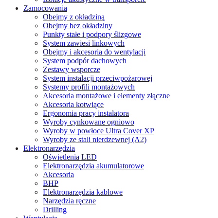
Zamocowania
Obejmy z okładziną
Obejmy bez okładziny
Punkty stałe i podpory ślizgowe
System zawiesi linkowych
Obejmy i akcesoria do wentylacji
System podpór dachowych
Zestawy wsporcze
System instalacji przeciwpożarowej
Systemy profili montażowych
Akcesoria montażowe i elementy złączne
Akcesoria kotwiące
Ergonomia pracy instalatora
Wyroby cynkowane ogniowo
Wyroby w powłoce Ultra Cover XP
Wyroby ze stali nierdzewnej (A2)
Elektronarzędzia
Oświetlenia LED
Elektronarzędzia akumulatorowe
Akcesoria
BHP
Elektronarzędzia kablowe
Narzędzia ręczne
Drilling