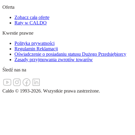
Oferta
Zobacz całą ofertę
Raty w CALDO
Kwestie prawne
Polityka prywatności
Regulamin Reklamacji
Oświadczenie o posiadaniu statusu Dużego Przedsiębiorcy
Zasady przyjmowania zwrotów towarów
Śledź nas na
Caldo
©
1993-
2026
.
Wszystkie prawa zastrzeżone.