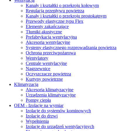
Wentylacja
Kanały i kształtki o przekroju kołowym
Regulacja przepływu powietrza
Kanały i kształtki o przekroju prostokątnym
Przewody elastyczne typu Flex
Elementy zakańczające
Tłumiki akustyczne
Prefabrykacja wentylacyjna
Akcesoria wentylacyjne
Systemy elastycznego rozprowadzania powietrza
Ochrona przeciwpożarowa
Wentylatory
Centrale wentylacyjne
Nagrzewnice
Oczyszczacze powietrza
Kurtyny powietrzne
Klimatyzacja
Akcesoria klimatyzacyjne
Urządzenia klimatyzacyjne
Pompy ciepła
OEM - Izolacje na wymiar
Izolacje do systemów kominowych
Izolacje do drzwi
Wypełnienia
Izolacje do urządzeń wentylacyjnych