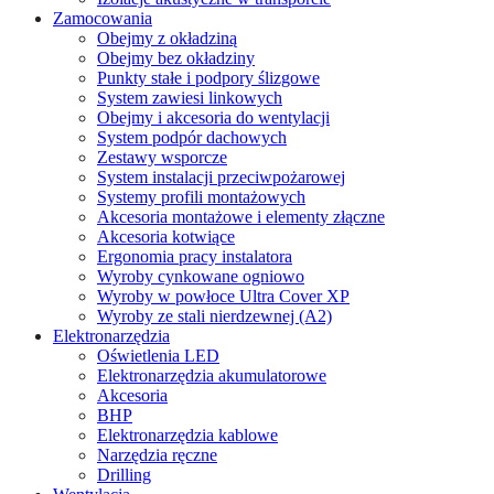
Zamocowania
Obejmy z okładziną
Obejmy bez okładziny
Punkty stałe i podpory ślizgowe
System zawiesi linkowych
Obejmy i akcesoria do wentylacji
System podpór dachowych
Zestawy wsporcze
System instalacji przeciwpożarowej
Systemy profili montażowych
Akcesoria montażowe i elementy złączne
Akcesoria kotwiące
Ergonomia pracy instalatora
Wyroby cynkowane ogniowo
Wyroby w powłoce Ultra Cover XP
Wyroby ze stali nierdzewnej (A2)
Elektronarzędzia
Oświetlenia LED
Elektronarzędzia akumulatorowe
Akcesoria
BHP
Elektronarzędzia kablowe
Narzędzia ręczne
Drilling