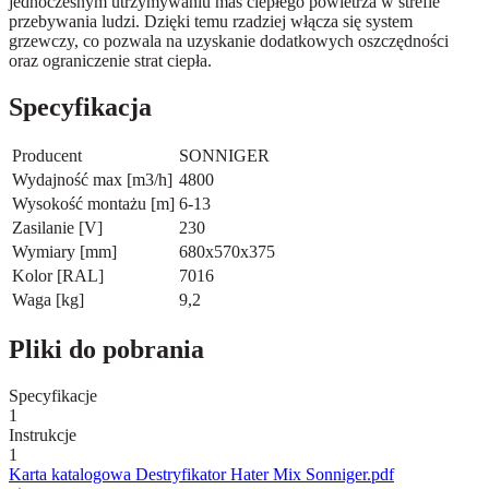
jednoczesnym utrzymywaniu mas ciepłego powietrza w strefie
przebywania ludzi. Dzięki temu rzadziej włącza się system
grzewczy, co pozwala na uzyskanie dodatkowych oszczędności
oraz ograniczenie strat ciepła.
Specyfikacja
Producent
SONNIGER
Wydajność max [m3/h]
4800
Wysokość montażu [m]
6-13
Zasilanie [V]
230
Wymiary [mm]
680x570x375
Kolor [RAL]
7016
Waga [kg]
9,2
Pliki do pobrania
Specyfikacje
1
Instrukcje
1
Karta katalogowa Destryfikator Hater Mix Sonniger.pdf