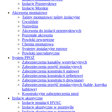
Izolacje Przemysłowe
Izolacje Morskie
Akcesoria montażowe
Taśmy montażowe/ taśmy izolacyjne
Gwoździe
Narzędzia
Akcesoria do izolacji przemysłowych
Pozostałe akcesoria
Powłoki zewnętrzne
Chemia montażowa
Systemy instalacyjne rurowe
Powłoki specjalistyczne
System PPOŻ
Zabezpieczenia kanałów wentylacyjnych
Zabezpieczenia przejść instalacyjnych
Zabezpieczenia konstrukcji stalowej
Zabezpieczenia konstrukcji żelbetowej
Zabezpieczenia konstrukcji drewnianej
Zabezpieczenia przejść instalacyjnych (kable, korytka
kablowe)
Konstrukcyjne zabezpieczenia ppoż
Izolacje akustyczne
Izolacje instalacji HVAC
Izolacje akustyczne w przemyśle
Izolacje akustyczne w transporcie