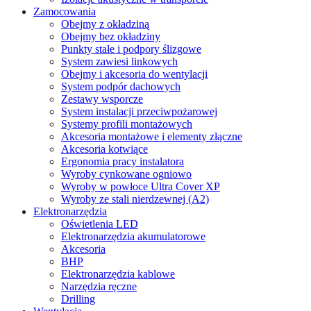
Zamocowania
Obejmy z okładziną
Obejmy bez okładziny
Punkty stałe i podpory ślizgowe
System zawiesi linkowych
Obejmy i akcesoria do wentylacji
System podpór dachowych
Zestawy wsporcze
System instalacji przeciwpożarowej
Systemy profili montażowych
Akcesoria montażowe i elementy złączne
Akcesoria kotwiące
Ergonomia pracy instalatora
Wyroby cynkowane ogniowo
Wyroby w powłoce Ultra Cover XP
Wyroby ze stali nierdzewnej (A2)
Elektronarzędzia
Oświetlenia LED
Elektronarzędzia akumulatorowe
Akcesoria
BHP
Elektronarzędzia kablowe
Narzędzia ręczne
Drilling