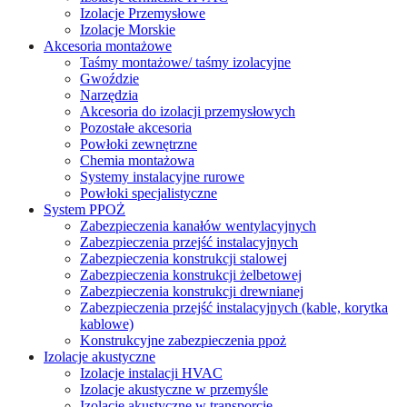
Izolacje Przemysłowe
Izolacje Morskie
Akcesoria montażowe
Taśmy montażowe/ taśmy izolacyjne
Gwoździe
Narzędzia
Akcesoria do izolacji przemysłowych
Pozostałe akcesoria
Powłoki zewnętrzne
Chemia montażowa
Systemy instalacyjne rurowe
Powłoki specjalistyczne
System PPOŻ
Zabezpieczenia kanałów wentylacyjnych
Zabezpieczenia przejść instalacyjnych
Zabezpieczenia konstrukcji stalowej
Zabezpieczenia konstrukcji żelbetowej
Zabezpieczenia konstrukcji drewnianej
Zabezpieczenia przejść instalacyjnych (kable, korytka
kablowe)
Konstrukcyjne zabezpieczenia ppoż
Izolacje akustyczne
Izolacje instalacji HVAC
Izolacje akustyczne w przemyśle
Izolacje akustyczne w transporcie