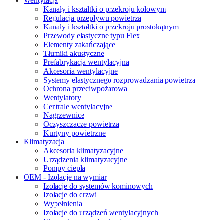
Wentylacja
Kanały i kształtki o przekroju kołowym
Regulacja przepływu powietrza
Kanały i kształtki o przekroju prostokątnym
Przewody elastyczne typu Flex
Elementy zakańczające
Tłumiki akustyczne
Prefabrykacja wentylacyjna
Akcesoria wentylacyjne
Systemy elastycznego rozprowadzania powietrza
Ochrona przeciwpożarowa
Wentylatory
Centrale wentylacyjne
Nagrzewnice
Oczyszczacze powietrza
Kurtyny powietrzne
Klimatyzacja
Akcesoria klimatyzacyjne
Urządzenia klimatyzacyjne
Pompy ciepła
OEM - Izolacje na wymiar
Izolacje do systemów kominowych
Izolacje do drzwi
Wypełnienia
Izolacje do urządzeń wentylacyjnych