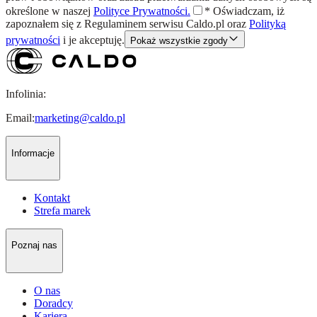
określone w naszej
Polityce Prywatności.
*
Oświadczam, iż
zapoznałem się z
Regulaminem
serwisu Caldo.pl oraz
Polityką
prywatności
i je akceptuję.
Pokaż wszystkie zgody
Infolinia:
Email:
marketing@caldo.pl
Informacje
Kontakt
Strefa marek
Poznaj nas
O nas
Doradcy
Kariera