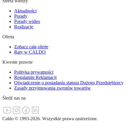
Strefa wiedzy
Aktualności
Porady
Porady wideo
Realizacje
Oferta
Zobacz całą ofertę
Raty w CALDO
Kwestie prawne
Polityka prywatności
Regulamin Reklamacji
Oświadczenie o posiadaniu statusu Dużego Przedsiębiorcy
Zasady przyjmowania zwrotów towarów
Śledź nas na
Caldo
©
1993-
2026
.
Wszystkie prawa zastrzeżone.