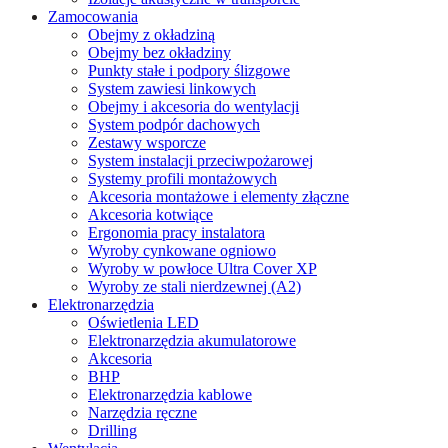
Zamocowania
Obejmy z okładziną
Obejmy bez okładziny
Punkty stałe i podpory ślizgowe
System zawiesi linkowych
Obejmy i akcesoria do wentylacji
System podpór dachowych
Zestawy wsporcze
System instalacji przeciwpożarowej
Systemy profili montażowych
Akcesoria montażowe i elementy złączne
Akcesoria kotwiące
Ergonomia pracy instalatora
Wyroby cynkowane ogniowo
Wyroby w powłoce Ultra Cover XP
Wyroby ze stali nierdzewnej (A2)
Elektronarzędzia
Oświetlenia LED
Elektronarzędzia akumulatorowe
Akcesoria
BHP
Elektronarzędzia kablowe
Narzędzia ręczne
Drilling