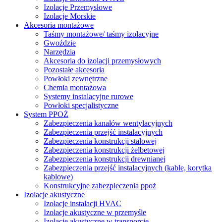
Izolacje Przemysłowe
Izolacje Morskie
Akcesoria montażowe
Taśmy montażowe/ taśmy izolacyjne
Gwoździe
Narzędzia
Akcesoria do izolacji przemysłowych
Pozostałe akcesoria
Powłoki zewnętrzne
Chemia montażowa
Systemy instalacyjne rurowe
Powłoki specjalistyczne
System PPOŻ
Zabezpieczenia kanałów wentylacyjnych
Zabezpieczenia przejść instalacyjnych
Zabezpieczenia konstrukcji stalowej
Zabezpieczenia konstrukcji żelbetowej
Zabezpieczenia konstrukcji drewnianej
Zabezpieczenia przejść instalacyjnych (kable, korytka
kablowe)
Konstrukcyjne zabezpieczenia ppoż
Izolacje akustyczne
Izolacje instalacji HVAC
Izolacje akustyczne w przemyśle
Izolacje akustyczne w transporcie