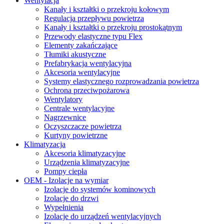
Wentylacja
Kanały i kształtki o przekroju kołowym
Regulacja przepływu powietrza
Kanały i kształtki o przekroju prostokątnym
Przewody elastyczne typu Flex
Elementy zakańczające
Tłumiki akustyczne
Prefabrykacja wentylacyjna
Akcesoria wentylacyjne
Systemy elastycznego rozprowadzania powietrza
Ochrona przeciwpożarowa
Wentylatory
Centrale wentylacyjne
Nagrzewnice
Oczyszczacze powietrza
Kurtyny powietrzne
Klimatyzacja
Akcesoria klimatyzacyjne
Urządzenia klimatyzacyjne
Pompy ciepła
OEM - Izolacje na wymiar
Izolacje do systemów kominowych
Izolacje do drzwi
Wypełnienia
Izolacje do urządzeń wentylacyjnych