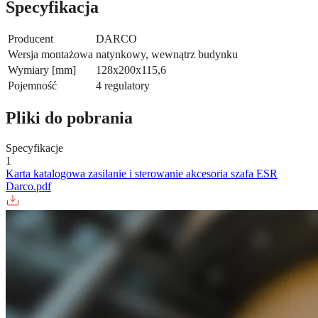
Specyfikacja
Producent
DARCO
Wersja montażowa
natynkowy, wewnątrz budynku
Wymiary [mm]
128x200x115,6
Pojemność
4 regulatory
Pliki do pobrania
Specyfikacje
1
Karta katalogowa zasilanie i sterowanie akcesoria szafa ESR
Darco.pdf