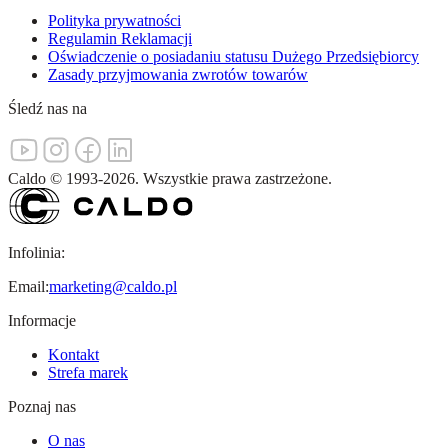
Polityka prywatności
Regulamin Reklamacji
Oświadczenie o posiadaniu statusu Dużego Przedsiębiorcy
Zasady przyjmowania zwrotów towarów
Śledź nas na
Caldo
©
1993-
2026
.
Wszystkie prawa zastrzeżone.
Infolinia:
Email:
marketing@caldo.pl
Informacje
Kontakt
Strefa marek
Poznaj nas
O nas