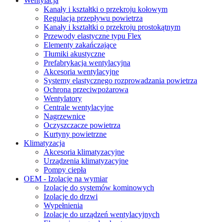
Wentylacja
Kanały i kształtki o przekroju kołowym
Regulacja przepływu powietrza
Kanały i kształtki o przekroju prostokątnym
Przewody elastyczne typu Flex
Elementy zakańczające
Tłumiki akustyczne
Prefabrykacja wentylacyjna
Akcesoria wentylacyjne
Systemy elastycznego rozprowadzania powietrza
Ochrona przeciwpożarowa
Wentylatory
Centrale wentylacyjne
Nagrzewnice
Oczyszczacze powietrza
Kurtyny powietrzne
Klimatyzacja
Akcesoria klimatyzacyjne
Urządzenia klimatyzacyjne
Pompy ciepła
OEM - Izolacje na wymiar
Izolacje do systemów kominowych
Izolacje do drzwi
Wypełnienia
Izolacje do urządzeń wentylacyjnych