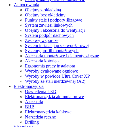
Zamocowania
Obejmy z okładziną
Obejmy bez okładziny
Punkty stałe i podpory ślizgowe
System zawiesi linkowych
Obejmy i akcesoria do wentylacji
System podpór dachowych
Zestawy wsporcze
System instalacji przeciwpożarowej
Systemy profili montażowych
Akcesoria montażowe i elementy złączne
Akcesoria kotwiące
Ergonomia pracy instalatora
Wyroby cynkowane ogniowo
Wyroby w powłoce Ultra Cover XP
Wyroby ze stali nierdzewnej (A2)
Elektronarzędzia
Oświetlenia LED
Elektronarzędzia akumulatorowe
Akcesoria
BHP
Elektronarzędzia kablowe
Narzędzia ręczne
Drilling