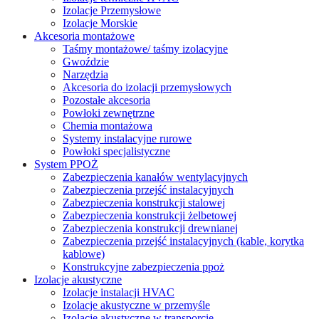
Izolacje Przemysłowe
Izolacje Morskie
Akcesoria montażowe
Taśmy montażowe/ taśmy izolacyjne
Gwoździe
Narzędzia
Akcesoria do izolacji przemysłowych
Pozostałe akcesoria
Powłoki zewnętrzne
Chemia montażowa
Systemy instalacyjne rurowe
Powłoki specjalistyczne
System PPOŻ
Zabezpieczenia kanałów wentylacyjnych
Zabezpieczenia przejść instalacyjnych
Zabezpieczenia konstrukcji stalowej
Zabezpieczenia konstrukcji żelbetowej
Zabezpieczenia konstrukcji drewnianej
Zabezpieczenia przejść instalacyjnych (kable, korytka
kablowe)
Konstrukcyjne zabezpieczenia ppoż
Izolacje akustyczne
Izolacje instalacji HVAC
Izolacje akustyczne w przemyśle
Izolacje akustyczne w transporcie