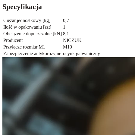
Specyfikacja
Ciężar jednostkowy [kg]
0,7
Ilość w opakowaniu [szt]
1
Obciążenie dopuszczalne [kN]
8,1
Producent
NICZUK
Przyłącze rozmiar M1
M10
Zabezpieczenie antykorozyjne
ocynk galwaniczny