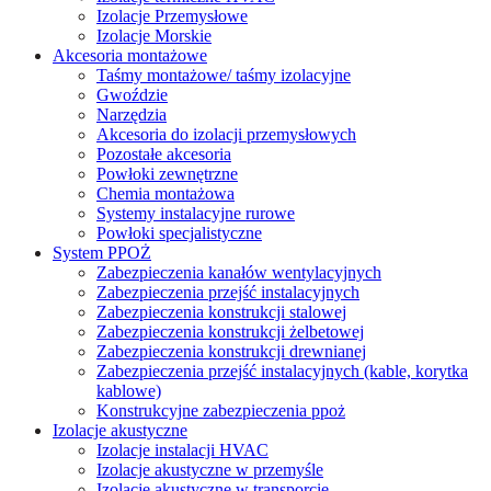
Izolacje Przemysłowe
Izolacje Morskie
Akcesoria montażowe
Taśmy montażowe/ taśmy izolacyjne
Gwoździe
Narzędzia
Akcesoria do izolacji przemysłowych
Pozostałe akcesoria
Powłoki zewnętrzne
Chemia montażowa
Systemy instalacyjne rurowe
Powłoki specjalistyczne
System PPOŻ
Zabezpieczenia kanałów wentylacyjnych
Zabezpieczenia przejść instalacyjnych
Zabezpieczenia konstrukcji stalowej
Zabezpieczenia konstrukcji żelbetowej
Zabezpieczenia konstrukcji drewnianej
Zabezpieczenia przejść instalacyjnych (kable, korytka
kablowe)
Konstrukcyjne zabezpieczenia ppoż
Izolacje akustyczne
Izolacje instalacji HVAC
Izolacje akustyczne w przemyśle
Izolacje akustyczne w transporcie