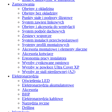
Zamocowania
Obejmy z okładziną
Obejmy bez okładziny
Punkty stałe i podpory ślizgowe
System zawiesi linkowych
Obejmy i akcesoria do wentylacji
System podpór dachowych
Zestawy wsporcze
System instalacji przeciwpożarowej
Systemy profili montażowych
Akcesoria montażowe i elementy złączne
Akcesoria kotwiące
Ergonomia pracy instalatora
Wyroby cynkowane ogniowo
Wyroby w powłoce Ultra Cover XP
Wyroby ze stali nierdzewnej (A2)
Elektronarzędzia
Oświetlenia LED
Elektronarzędzia akumulatorowe
Akcesoria
BHP
Elektronarzędzia kablowe
Narzędzia ręczne
Drilling