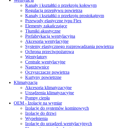
Wentylacja
Kanały i kształtki o przekroju kołowym
Regulacja przepływu powietrza
Kanały i kształtki o przekroju prostokątnym
Przewody elastyczne typu Flex
Elementy zakańczające
Tłumiki akustyczne
Prefabrykacja wentylacyjna
Akcesoria wentylacyjne
Systemy elastycznego rozprowadzania powietrza
Ochrona przeciwpożarowa
Wentylatory
Centrale wentylacyjne
Nagrzewnice
Oczyszczacze powietrza
Kurtyny powietrzne
Klimatyzacja
Akcesoria klimatyzacyjne
Urządzenia klimatyzacyjne
Pompy ciepła
OEM - Izolacje na wymiar
Izolacje do systemów kominowych
Izolacje do drzwi
Wypełnienia
Izolacje do urządzeń wentylacyjnych