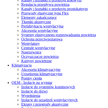
Kanały i kształtki o przekroju kołowym
Regulacja przepływu powietrza
Kanały i kształtki o przekroju prostokątnym
Przewody elastyczne typu Flex
Elementy zakańczające
Tłumiki akustyczne
Prefabrykacja wentylacyjna
Akcesoria wentylacyjne
Systemy elastycznego rozprowadzania powietrza
Ochrona przeciwpożarowa
Wentylatory
Centrale wentylacyjne
Nagrzewnice
Oczyszczacze powietrza
Kurtyny powietrzne
Klimatyzacja
Akcesoria klimatyzacyjne
Urządzenia klimatyzacyjne
Pompy ciepła
OEM - Izolacje na wymiar
Izolacje do systemów kominowych
Izolacje do drzwi
Wypełnienia
Izolacje do urządzeń wentylacyjnych
Ekrany i przegrody akustyczne