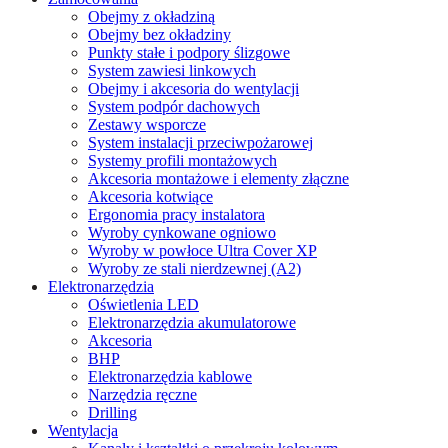
Obejmy z okładziną
Obejmy bez okładziny
Punkty stałe i podpory ślizgowe
System zawiesi linkowych
Obejmy i akcesoria do wentylacji
System podpór dachowych
Zestawy wsporcze
System instalacji przeciwpożarowej
Systemy profili montażowych
Akcesoria montażowe i elementy złączne
Akcesoria kotwiące
Ergonomia pracy instalatora
Wyroby cynkowane ogniowo
Wyroby w powłoce Ultra Cover XP
Wyroby ze stali nierdzewnej (A2)
Elektronarzędzia
Oświetlenia LED
Elektronarzędzia akumulatorowe
Akcesoria
BHP
Elektronarzędzia kablowe
Narzędzia ręczne
Drilling
Wentylacja