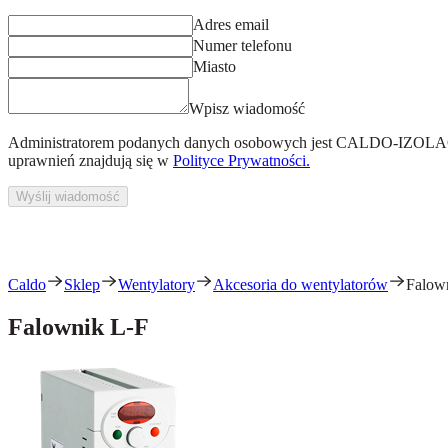
Adres email
Numer telefonu
Miasto
Wpisz wiadomość
Administratorem podanych danych osobowych jest
CALDO-IZOLACJ
uprawnień znajdują się w
Polityce Prywatności.
Wyślij wiadomość
Caldo
Sklep
Wentylatory
Akcesoria do wentylatorów
Falow
Falownik L-F