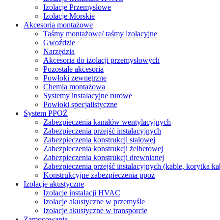
Izolacje Przemysłowe
Izolacje Morskie
Akcesoria montażowe
Taśmy montażowe/ taśmy izolacyjne
Gwoździe
Narzędzia
Akcesoria do izolacji przemysłowych
Pozostałe akcesoria
Powłoki zewnętrzne
Chemia montażowa
Systemy instalacyjne rurowe
Powłoki specjalistyczne
System PPOŻ
Zabezpieczenia kanałów wentylacyjnych
Zabezpieczenia przejść instalacyjnych
Zabezpieczenia konstrukcji stalowej
Zabezpieczenia konstrukcji żelbetowej
Zabezpieczenia konstrukcji drewnianej
Zabezpieczenia przejść instalacyjnych (kable, korytka k
Konstrukcyjne zabezpieczenia ppoż
Izolacje akustyczne
Izolacje instalacji HVAC
Izolacje akustyczne w przemyśle
Izolacje akustyczne w transporcie
Zamocowania