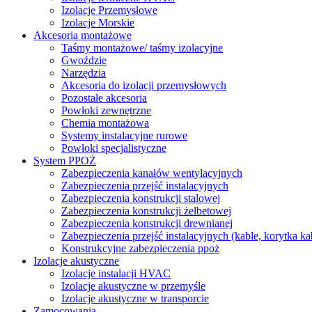
Izolacje Przemysłowe
Izolacje Morskie
Akcesoria montażowe
Taśmy montażowe/ taśmy izolacyjne
Gwoździe
Narzędzia
Akcesoria do izolacji przemysłowych
Pozostałe akcesoria
Powłoki zewnętrzne
Chemia montażowa
Systemy instalacyjne rurowe
Powłoki specjalistyczne
System PPOŻ
Zabezpieczenia kanałów wentylacyjnych
Zabezpieczenia przejść instalacyjnych
Zabezpieczenia konstrukcji stalowej
Zabezpieczenia konstrukcji żelbetowej
Zabezpieczenia konstrukcji drewnianej
Zabezpieczenia przejść instalacyjnych (kable, korytka k
Konstrukcyjne zabezpieczenia ppoż
Izolacje akustyczne
Izolacje instalacji HVAC
Izolacje akustyczne w przemyśle
Izolacje akustyczne w transporcie
Zamocowania