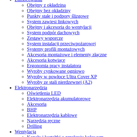
Obejmy z okładziną
Obejmy bez okładziny
Punkty stałe i podpory ślizgowe
System zawiesi linkowych
Obejmy i akcesoria do wentylacji
System podpór dachowych
Zestawy wsporcze
System instalacji przeciwpożarowej
Systemy profili montażowych
Akcesoria montażowe i elementy złączne
Akcesoria kotwiące
Ergonomia pracy instalatora
Wyroby cynkowane ogniowo
Wyroby w powłoce Ultra Cover XP
Wyroby ze stali nierdzewnej (A2)
Elektronarzędzia
Oświetlenia LED
Elektronarzędzia akumulatorowe
Akcesoria
BHP
Elektronarzędzia kablowe
Narzędzia ręczne
Drilling
Wentylacja