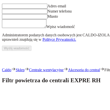
Adres email
Numer telefonu
Miasto
Wpisz wiadomość
Administratorem podanych danych osobowych jest
CALDO-IZOLACJ
uprawnień znajdują się w
Polityce Prywatności.
Wyślij wiadomość
Caldo
Sklep
Centrale wentylacyjne
Akcesoria do central
Fil
Filtr powietrza do centrali EXPRE RH