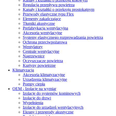
Kanały i kształtki o przekroju kołowym
Regulacja przepływu powietrza
Kanały i kształtki o przekroju prostokątnym
Przewody elastyczne typu Flex
Elementy zakańczające
Tłumiki akustyczne
Prefabrykacja wentylacyjna
Akcesoria wentylacyjne
Systemy elastycznego rozprowadzania powietrza
Ochrona przeciwpożarowa
Wentylatory
Centrale wentylacyjne
Nagrzewnice
Oczyszczacze powietrza
Kurtyny powietrzne
Klimatyzacja
Akcesoria klimatyzacyjne
Urządzenia klimatyzacyjne
Pompy ciepła
OEM - Izolacje na wymiar
Izolacje do systemów kominowych
Izolacje do drzwi
Wypełnienia
Izolacje do urządzeń wentylacyjnych
Ekrany i przegrody akustyczne