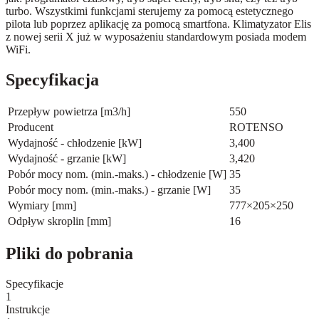
turbo. Wszystkimi funkcjami sterujemy za pomocą estetycznego
pilota lub poprzez aplikację za pomocą smartfona. Klimatyzator Elis
z nowej serii X już w wyposażeniu standardowym posiada modem
WiFi.
Specyfikacja
Przepływ powietrza [m3/h]
550
Producent
ROTENSO
Wydajność - chłodzenie [kW]
3,400
Wydajność - grzanie [kW]
3,420
Pobór mocy nom. (min.-maks.) - chłodzenie [W]
35
Pobór mocy nom. (min.-maks.) - grzanie [W]
35
Wymiary [mm]
777×205×250
Odpływ skroplin [mm]
16
Pliki do pobrania
Specyfikacje
1
Instrukcje