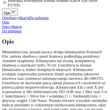
Jednostka wewnętrzna ścienna Rotenso 6,8kW Elis Silver
ES70Xi
Opis
Opis
Specyfikacja
Do pobrania
Opis
Specyfikacja
Do pobrania
Opis
Minimalistyczny, ponadczasowy design klimatyzatora Rotenso®
Elis, srebrna obudowa i panel frontowy podkreślają prestiżowy
charakter urządzenia. Klimatyzator ma zwartą, kompaktową
obudowę o szerokości tylko 70 cm. Umożliwia to montaż
klimatyzator w trudno dostępnych miejscach. Klimatyzator
wydajnie rozprowadza powietrze dzięki szerokiemu zakresowi
nawiewu oraz systemowi automatycznego nawiewu 4D eMOTO.
Umożliwia on sterowanie pracą żaluzji pionowych i poziomych za
pomocą pilota bezprzewodowego. Klimatyzator Elis z serii X jest
wyposażony w filtr elektrostatyczny HD iAIR oraz 2 filtry typu 3 w
1 /katechinowy + Silver Ion + witamina C/ i / fotokatalityczny +
aktywny węgiel, Cold Nano/. Posiada również wszystkie niezbędne
funkcje przydatne w codziennym użytkowaniu klimatyzatora, takie
jak: programator czasowy, tryb super cichy, tryb snu, czy też tryb