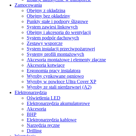
Zamocowania
Obejmy z okładziną
Obejmy bez okładziny
Punkty stałe i podpory ślizgowe
System zawiesi linkowych
Obejmy i akcesoria do wentylacji
System podpór dachowych
Zestawy wsporcze
System instalacji przeciwpożarowej
Systemy profili montażowych
Akcesoria montażowe i elementy złączne
Akcesoria kotwiące
Ergonomia pracy instalatora
Wyroby cynkowane ogniowo
Wyroby w powłoce Ultra Cover XP
Wyroby ze stali nierdzewnej (A2)
Elektronarzędzia
Oświetlenia LED
Elektronarzędzia akumulatorowe
Akcesoria
BHP
Elektronarzędzia kablowe
Narzędzia ręczne
Drilling