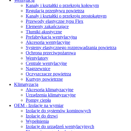
Wentylacja
Kanały i kształtki o przekroju kołowym
Regulacja przepływu powietrza
Kanały i kształtki o przekroju prostokątnym
Przewody elastyczne typu Flex
Elementy zakańczające
Tłumiki akustyczne
Prefabrykacja wentylacyjna
Akcesoria wentylacyjne
Systemy elastycznego rozprowadzania powietrza
Ochrona przeciwpożarowa
Wentylatory
Centrale wentylacyjne
Nagrzewnice
Oczyszczacze powietrza
Kurtyny powietrzne
Klimatyzacja
Akcesoria klimatyzacyjne
Urządzenia klimatyzacyjne
Pompy ciepła
OEM - Izolacje na wymiar
Izolacje do systemów kominowych
Izolacje do drzwi
Wypełnienia
Izolacje do urządzeń wentylacyjnych