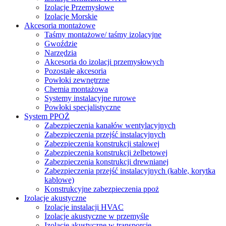
Izolacje Przemysłowe
Izolacje Morskie
Akcesoria montażowe
Taśmy montażowe/ taśmy izolacyjne
Gwoździe
Narzędzia
Akcesoria do izolacji przemysłowych
Pozostałe akcesoria
Powłoki zewnętrzne
Chemia montażowa
Systemy instalacyjne rurowe
Powłoki specjalistyczne
System PPOŻ
Zabezpieczenia kanałów wentylacyjnych
Zabezpieczenia przejść instalacyjnych
Zabezpieczenia konstrukcji stalowej
Zabezpieczenia konstrukcji żelbetowej
Zabezpieczenia konstrukcji drewnianej
Zabezpieczenia przejść instalacyjnych (kable, korytka
kablowe)
Konstrukcyjne zabezpieczenia ppoż
Izolacje akustyczne
Izolacje instalacji HVAC
Izolacje akustyczne w przemyśle
Izolacje akustyczne w transporcie