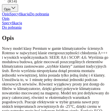
(R14)
Opis
Opis
Specyfikacja
Do pobrania
Opis
Specyfikacja
Do pobrania
Opis
Nowy model klasy Premium w gamie klimatyzatorów ściennych
Rotenso w najwyższej klasie energooszczędności chłodzenia A+++
i wysokich współczynnikach: SEER: 8,6 i SCOP: 4,6. Wyróżnia go
modułowa budowa, gdzie mocowań poszczególnych elementów
klimatyzatora zastosowano „szybkie klamry” zamiast tradycyjnych
śrub. Revio wyróżnia niespotykana dotąd prostota montażu
jednostki wewnętrznej, która posiada tylko jedną śrubę i 4 klamry.
Umożliwia to, w 1 minutę pełny demontaż jednostki podczas
okresowych serwisów. Również wyjątkowy prosty jest dostęp do
filtrów w klimatyzatorze, dzięki górnej pokrywie klimatyzatora
nowatorsko mocowanej na magnesy. Model ten jest dedykowany do
pracy całorocznej, również w ekstremalnych warunkach
pogodowych. Pracuje efektywnie w trybie grzania nawet przy
niskich temperaturach zewnętrznych do -25°C, dzięki czemu w
razie potrzeby może być jedynym źródłem ciepła. Funkcja ECO