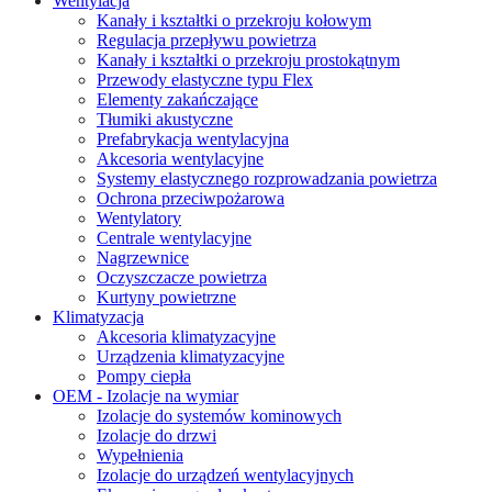
Wentylacja
Kanały i kształtki o przekroju kołowym
Regulacja przepływu powietrza
Kanały i kształtki o przekroju prostokątnym
Przewody elastyczne typu Flex
Elementy zakańczające
Tłumiki akustyczne
Prefabrykacja wentylacyjna
Akcesoria wentylacyjne
Systemy elastycznego rozprowadzania powietrza
Ochrona przeciwpożarowa
Wentylatory
Centrale wentylacyjne
Nagrzewnice
Oczyszczacze powietrza
Kurtyny powietrzne
Klimatyzacja
Akcesoria klimatyzacyjne
Urządzenia klimatyzacyjne
Pompy ciepła
OEM - Izolacje na wymiar
Izolacje do systemów kominowych
Izolacje do drzwi
Wypełnienia
Izolacje do urządzeń wentylacyjnych