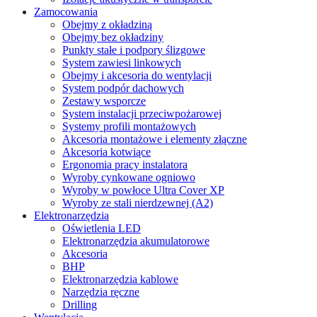
Zamocowania
Obejmy z okładziną
Obejmy bez okładziny
Punkty stałe i podpory ślizgowe
System zawiesi linkowych
Obejmy i akcesoria do wentylacji
System podpór dachowych
Zestawy wsporcze
System instalacji przeciwpożarowej
Systemy profili montażowych
Akcesoria montażowe i elementy złączne
Akcesoria kotwiące
Ergonomia pracy instalatora
Wyroby cynkowane ogniowo
Wyroby w powłoce Ultra Cover XP
Wyroby ze stali nierdzewnej (A2)
Elektronarzędzia
Oświetlenia LED
Elektronarzędzia akumulatorowe
Akcesoria
BHP
Elektronarzędzia kablowe
Narzędzia ręczne
Drilling