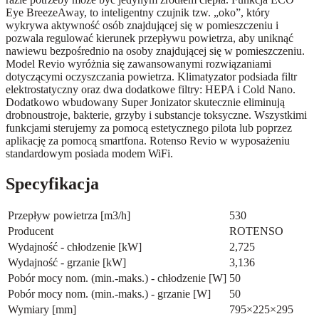
Eye BreezeAway, to inteligentny czujnik tzw. „oko”, który
wykrywa aktywność osób znajdującej się w pomieszczeniu i
pozwala regulować kierunek przepływu powietrza, aby uniknąć
nawiewu bezpośrednio na osoby znajdującej się w pomieszczeniu.
Model Revio wyróżnia się zawansowanymi rozwiązaniami
dotyczącymi oczyszczania powietrza. Klimatyzator podsiada filtr
elektrostatyczny oraz dwa dodatkowe filtry: HEPA i Cold Nano.
Dodatkowo wbudowany Super Jonizator skutecznie eliminują
drobnoustroje, bakterie, grzyby i substancje toksyczne. Wszystkimi
funkcjami sterujemy za pomocą estetycznego pilota lub poprzez
aplikację za pomocą smartfona. Rotenso Revio w wyposażeniu
standardowym posiada modem WiFi.
Specyfikacja
Przepływ powietrza [m3/h]
530
Producent
ROTENSO
Wydajność - chłodzenie [kW]
2,725
Wydajność - grzanie [kW]
3,136
Pobór mocy nom. (min.-maks.) - chłodzenie [W]
50
Pobór mocy nom. (min.-maks.) - grzanie [W]
50
Wymiary [mm]
795×225×295