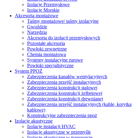
Izolacje Przemysłowe
Izolacje Morskie
Akcesoria montażowe
Taśmy montażowe/ taśmy izolacyjne
Gwoździe
Narzędzia
Akcesoria do izolacji przemysłowych
Pozostałe akcesoria
Powłoki zewnętrzne
Chemia montażowa
Systemy instalacyjne rurowe
Powłoki specjalistyczne
System PPOŻ
Zabezpieczenia kanałów wentylacyjnych
Zabezpieczenia przejść instalacyjnych
Zabezpieczenia konstrukcji stalowej
Zabezpieczenia konstrukcji żelbetowej
Zabezpieczenia konstrukcji drewnianej
Zabezpieczenia przejść instalacyjnych (kable, korytka
kablowe)
Konstrukcyjne zabezpieczenia ppoż
Izolacje akustyczne
Izolacje instalacji HVAC
Izolacje akustyczne w przemyśle
Izolacje akustyczne w transporcie