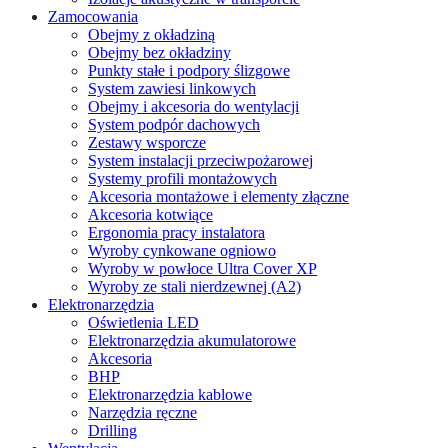
Zamocowania
Obejmy z okładziną
Obejmy bez okładziny
Punkty stałe i podpory ślizgowe
System zawiesi linkowych
Obejmy i akcesoria do wentylacji
System podpór dachowych
Zestawy wsporcze
System instalacji przeciwpożarowej
Systemy profili montażowych
Akcesoria montażowe i elementy złączne
Akcesoria kotwiące
Ergonomia pracy instalatora
Wyroby cynkowane ogniowo
Wyroby w powłoce Ultra Cover XP
Wyroby ze stali nierdzewnej (A2)
Elektronarzędzia
Oświetlenia LED
Elektronarzędzia akumulatorowe
Akcesoria
BHP
Elektronarzędzia kablowe
Narzędzia ręczne
Drilling