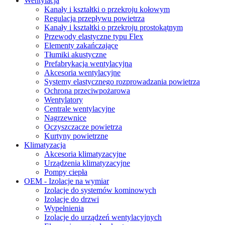
Wentylacja
Kanały i kształtki o przekroju kołowym
Regulacja przepływu powietrza
Kanały i kształtki o przekroju prostokątnym
Przewody elastyczne typu Flex
Elementy zakańczające
Tłumiki akustyczne
Prefabrykacja wentylacyjna
Akcesoria wentylacyjne
Systemy elastycznego rozprowadzania powietrza
Ochrona przeciwpożarowa
Wentylatory
Centrale wentylacyjne
Nagrzewnice
Oczyszczacze powietrza
Kurtyny powietrzne
Klimatyzacja
Akcesoria klimatyzacyjne
Urządzenia klimatyzacyjne
Pompy ciepła
OEM - Izolacje na wymiar
Izolacje do systemów kominowych
Izolacje do drzwi
Wypełnienia
Izolacje do urządzeń wentylacyjnych