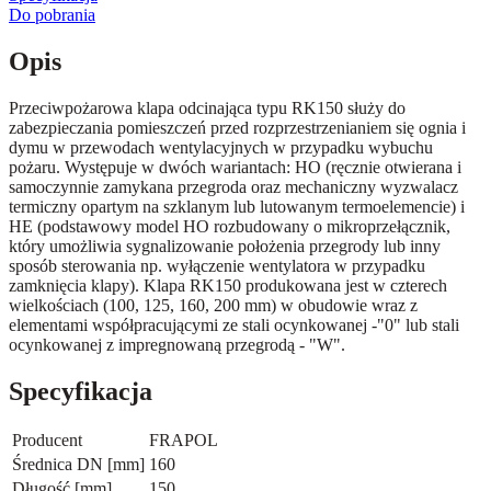
Do pobrania
Opis
Przeciwpożarowa klapa odcinająca typu RK150 służy do
zabezpieczania pomieszczeń przed rozprzestrzenianiem się ognia i
dymu w przewodach wentylacyjnych w przypadku wybuchu
pożaru. Występuje w dwóch wariantach: HO (ręcznie otwierana i
samoczynnie zamykana przegroda oraz mechaniczny wyzwalacz
termiczny opartym na szklanym lub lutowanym termoelemencie) i
HE (podstawowy model HO rozbudowany o mikroprzełącznik,
który umożliwia sygnalizowanie położenia przegrody lub inny
sposób sterowania np. wyłączenie wentylatora w przypadku
zamknięcia klapy). Klapa RK150 produkowana jest w czterech
wielkościach (100, 125, 160, 200 mm) w obudowie wraz z
elementami współpracującymi ze stali ocynkowanej -"0" lub stali
ocynkowanej z impregnowaną przegrodą - "W".
Specyfikacja
Producent
FRAPOL
Średnica DN [mm]
160
Długość [mm]
150