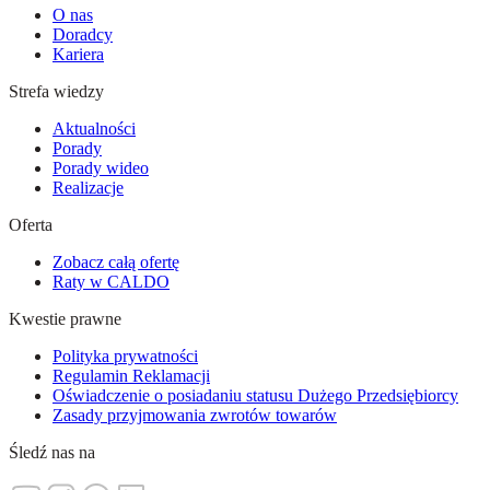
O nas
Doradcy
Kariera
Strefa wiedzy
Aktualności
Porady
Porady wideo
Realizacje
Oferta
Zobacz całą ofertę
Raty w CALDO
Kwestie prawne
Polityka prywatności
Regulamin Reklamacji
Oświadczenie o posiadaniu statusu Dużego Przedsiębiorcy
Zasady przyjmowania zwrotów towarów
Śledź nas na