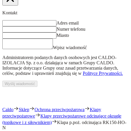
Kontakt
Adres email
Numer telefonu
Miasto
Wpisz wiadomość
Administratorem podanych danych osobowych jest
CALDO-
IZOLACJA Sp. z o.o.
działająca w ramach Grupy CALDO.
Informacje dotyczące Grupy oraz zasad przetwarzania danych,
celów, podstaw i uprawnień znajdują się w
Polityce Prywatności.
Wyślij wiadomość
Caldo
Sklep
Ochrona przeciwpożarowa
Klapy
przeciwpożarowe
Klapy przeciwpożarowe odcinające okrągłe
(topikowe i z siłownikiem)
Klapa p.poż. odcinająca RK150-HO-
N