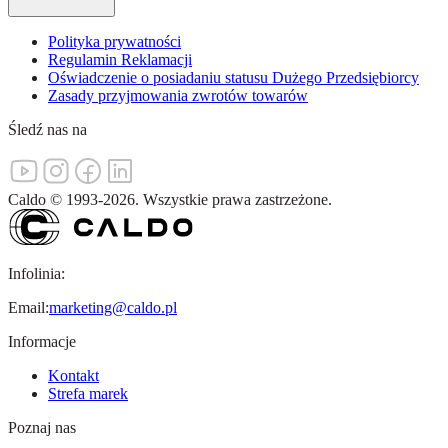
Polityka prywatności
Regulamin Reklamacji
Oświadczenie o posiadaniu statusu Dużego Przedsiębiorcy
Zasady przyjmowania zwrotów towarów
Śledź nas na
Caldo
©
1993-
2026
.
Wszystkie prawa zastrzeżone.
Infolinia:
Email:
marketing@caldo.pl
Informacje
Kontakt
Strefa marek
Poznaj nas