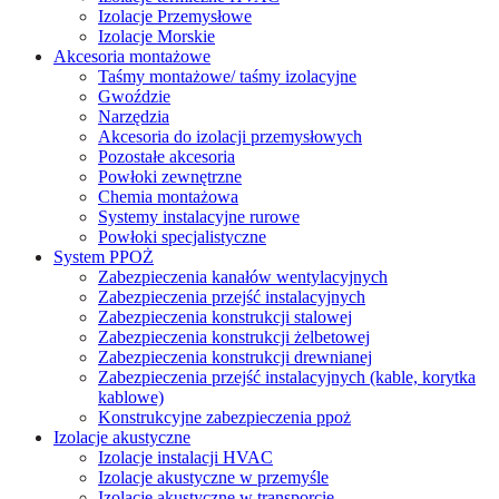
Izolacje Przemysłowe
Izolacje Morskie
Akcesoria montażowe
Taśmy montażowe/ taśmy izolacyjne
Gwoździe
Narzędzia
Akcesoria do izolacji przemysłowych
Pozostałe akcesoria
Powłoki zewnętrzne
Chemia montażowa
Systemy instalacyjne rurowe
Powłoki specjalistyczne
System PPOŻ
Zabezpieczenia kanałów wentylacyjnych
Zabezpieczenia przejść instalacyjnych
Zabezpieczenia konstrukcji stalowej
Zabezpieczenia konstrukcji żelbetowej
Zabezpieczenia konstrukcji drewnianej
Zabezpieczenia przejść instalacyjnych (kable, korytka
kablowe)
Konstrukcyjne zabezpieczenia ppoż
Izolacje akustyczne
Izolacje instalacji HVAC
Izolacje akustyczne w przemyśle
Izolacje akustyczne w transporcie