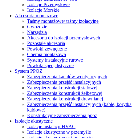
Izolacje Przemysłowe
Izolacje Morskie
Akcesoria montażowe
Taśmy montażowe/ taśmy izolacyjne
Gwoździe
Narzędzia
Akcesoria do izolacji przemysłowych
Pozostałe akcesoria
Powłoki zewnętrzne
Chemia montażowa
Systemy instalacyjne rurowe
Powłoki specjalistyczne
System PPOŻ
Zabezpieczenia kanałów wentylacyjnych
Zabezpieczenia przejść instalacyjnych
Zabezpieczenia konstrukcji stalowej
Zabezpieczenia konstrukcji żelbetowej
Zabezpieczenia konstrukcji drewnianej
Zabezpieczenia przejść instalacyjnych (kable, korytka
kablowe)
Konstrukcyjne zabezpieczenia ppoż
Izolacje akustyczne
Izolacje instalacji HVAC
Izolacje akustyczne w przemyśle
Izolacje akustyczne w transporcie