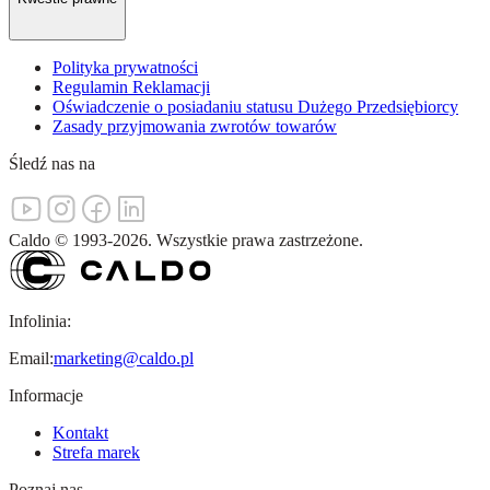
Polityka prywatności
Regulamin Reklamacji
Oświadczenie o posiadaniu statusu Dużego Przedsiębiorcy
Zasady przyjmowania zwrotów towarów
Śledź nas na
Caldo
©
1993-
2026
.
Wszystkie prawa zastrzeżone.
Infolinia:
Email:
marketing@caldo.pl
Informacje
Kontakt
Strefa marek
Poznaj nas