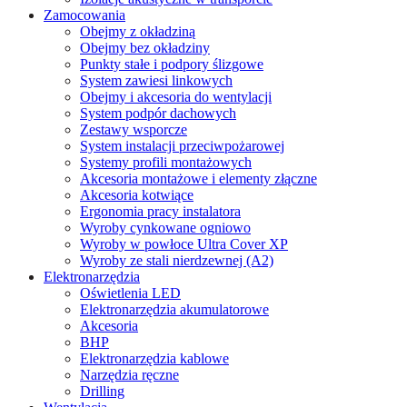
Zamocowania
Obejmy z okładziną
Obejmy bez okładziny
Punkty stałe i podpory ślizgowe
System zawiesi linkowych
Obejmy i akcesoria do wentylacji
System podpór dachowych
Zestawy wsporcze
System instalacji przeciwpożarowej
Systemy profili montażowych
Akcesoria montażowe i elementy złączne
Akcesoria kotwiące
Ergonomia pracy instalatora
Wyroby cynkowane ogniowo
Wyroby w powłoce Ultra Cover XP
Wyroby ze stali nierdzewnej (A2)
Elektronarzędzia
Oświetlenia LED
Elektronarzędzia akumulatorowe
Akcesoria
BHP
Elektronarzędzia kablowe
Narzędzia ręczne
Drilling