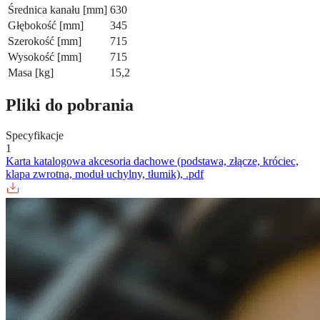
Średnica kanału [mm]
630
Głębokość [mm]
345
Szerokość [mm]
715
Wysokość [mm]
715
Masa [kg]
15,2
Pliki do pobrania
Specyfikacje
1
Karta katalogowa akcesoria dachowe (podstawa, złącze, króciec,
klapa zwrotna, moduł uchylny, tłumik), .pdf