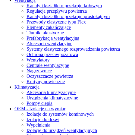
Wentylacja
Kanały i kształtki o przekroju kołowym
Regulacja przepływu powietrza
Kanały i kształtki o przekroju prostokątnym
Przewody elastyczne typu Flex
Elementy zakańczające
Tłumiki akustyczne
Prefabrykacja wentylacyjna
Akcesoria wentylacyjne
Systemy elastycznego rozprowadzania powietrza
Ochrona przeciwpożarowa
Wentylatory
Centrale wentylacyjne
Nagrzewnice
Oczyszczacze powietrza
Kurtyny powietrzne
Klimatyzacja
Akcesoria klimatyzacyjne
Urządzenia klimatyzacyjne
Pompy ciepła
OEM - Izolacje na wymiar
Izolacje do systemów kominowych
Izolacje do drzwi
Wypełnienia
Izolacje do urządzeń wentylacyjnych