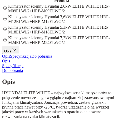
Produkt
Klimatyzator ścienny Hyundai 2,6kW ELITE WHITE HRP-
M09ELWI/2+HRP-M09ELWO/2
Klimatyzator ścienny Hyundai 3,6kW ELITE WHITE HRP-
M12ELWI/2+HRP-M12ELWO/2
Klimatyzator ścienny Hyundai 5,3kW ELITE WHITE HRP-
M18ELWI/2+HRP-M18ELWO/2
Klimatyzator ścienny Hyundai 7,3kW ELITE WHITE HRP-
M24ELWI/2+HRP-M24ELWO/2
Opis
Opis
Specyfikacja
Do pobrania
Opis
Specyfikacja
Do pobrania
Opis
HYUNDAI ELITE WHITE – najwyższa seria klimatyzatorów to
połączenie nowoczesnego wyglądu z najbardziej zaawansowanymi
funkcjami klimatyzatora. Jonizacja powietrza, zestaw grzałek i
płynna praca nawet przy -25°C, tworzą urządzenie o najwyższej
jakości pracy w każdych warunkach o oparciu o najnowsze
rozwiązania na rynku klimatyzacji.