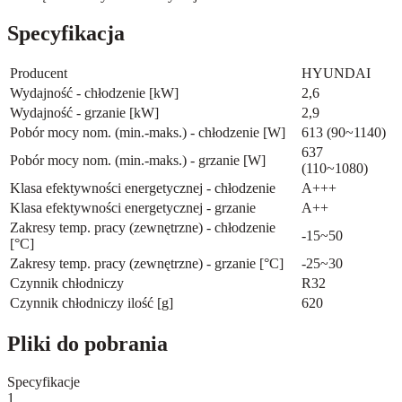
Specyfikacja
Producent
HYUNDAI
Wydajność - chłodzenie [kW]
2,6
Wydajność - grzanie [kW]
2,9
Pobór mocy nom. (min.-maks.) - chłodzenie [W]
613 (90~1140)
637
Pobór mocy nom. (min.-maks.) - grzanie [W]
(110~1080)
Klasa efektywności energetycznej - chłodzenie
A+++
Klasa efektywności energetycznej - grzanie
A++
Zakresy temp. pracy (zewnętrzne) - chłodzenie
-15~50
[°C]
Zakresy temp. pracy (zewnętrzne) - grzanie [°C]
-25~30
Czynnik chłodniczy
R32
Czynnik chłodniczy ilość [g]
620
Pliki do pobrania
Specyfikacje
1