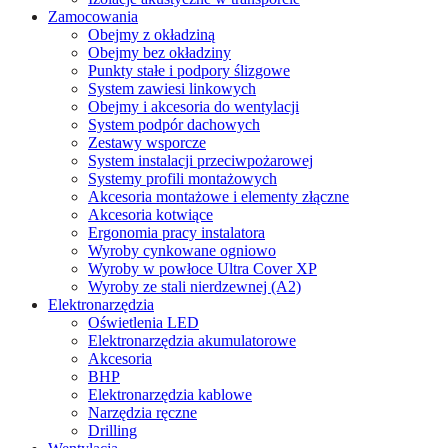
Zamocowania
Obejmy z okładziną
Obejmy bez okładziny
Punkty stałe i podpory ślizgowe
System zawiesi linkowych
Obejmy i akcesoria do wentylacji
System podpór dachowych
Zestawy wsporcze
System instalacji przeciwpożarowej
Systemy profili montażowych
Akcesoria montażowe i elementy złączne
Akcesoria kotwiące
Ergonomia pracy instalatora
Wyroby cynkowane ogniowo
Wyroby w powłoce Ultra Cover XP
Wyroby ze stali nierdzewnej (A2)
Elektronarzędzia
Oświetlenia LED
Elektronarzędzia akumulatorowe
Akcesoria
BHP
Elektronarzędzia kablowe
Narzędzia ręczne
Drilling