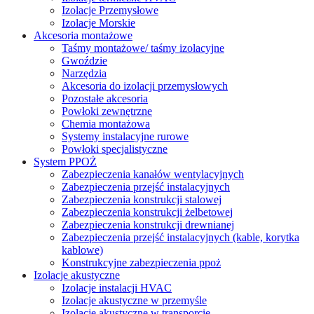
Izolacje Przemysłowe
Izolacje Morskie
Akcesoria montażowe
Taśmy montażowe/ taśmy izolacyjne
Gwoździe
Narzędzia
Akcesoria do izolacji przemysłowych
Pozostałe akcesoria
Powłoki zewnętrzne
Chemia montażowa
Systemy instalacyjne rurowe
Powłoki specjalistyczne
System PPOŻ
Zabezpieczenia kanałów wentylacyjnych
Zabezpieczenia przejść instalacyjnych
Zabezpieczenia konstrukcji stalowej
Zabezpieczenia konstrukcji żelbetowej
Zabezpieczenia konstrukcji drewnianej
Zabezpieczenia przejść instalacyjnych (kable, korytka
kablowe)
Konstrukcyjne zabezpieczenia ppoż
Izolacje akustyczne
Izolacje instalacji HVAC
Izolacje akustyczne w przemyśle
Izolacje akustyczne w transporcie