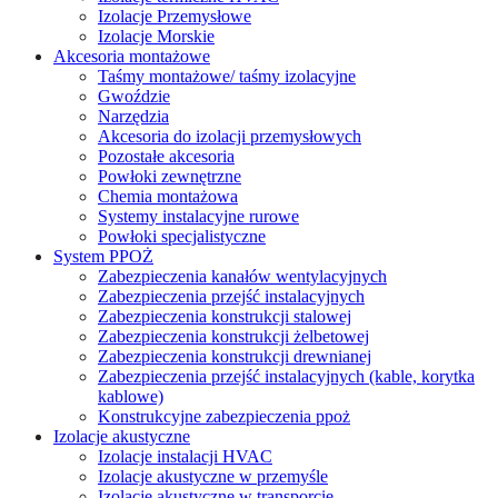
Izolacje Przemysłowe
Izolacje Morskie
Akcesoria montażowe
Taśmy montażowe/ taśmy izolacyjne
Gwoździe
Narzędzia
Akcesoria do izolacji przemysłowych
Pozostałe akcesoria
Powłoki zewnętrzne
Chemia montażowa
Systemy instalacyjne rurowe
Powłoki specjalistyczne
System PPOŻ
Zabezpieczenia kanałów wentylacyjnych
Zabezpieczenia przejść instalacyjnych
Zabezpieczenia konstrukcji stalowej
Zabezpieczenia konstrukcji żelbetowej
Zabezpieczenia konstrukcji drewnianej
Zabezpieczenia przejść instalacyjnych (kable, korytka
kablowe)
Konstrukcyjne zabezpieczenia ppoż
Izolacje akustyczne
Izolacje instalacji HVAC
Izolacje akustyczne w przemyśle
Izolacje akustyczne w transporcie