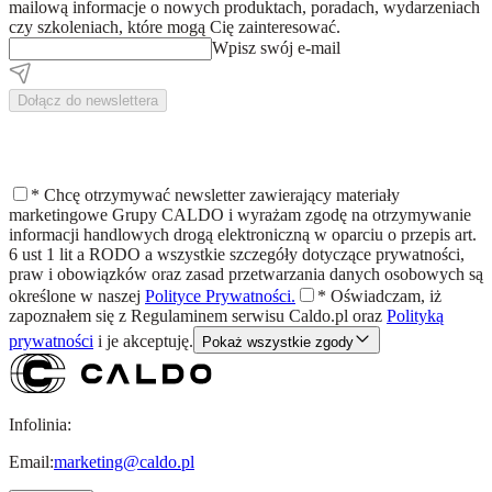
mailową informacje o nowych produktach, poradach, wydarzeniach
czy szkoleniach, które mogą Cię zainteresować.
Wpisz swój e-mail
Dołącz do newslettera
*
Chcę otrzymywać newsletter zawierający materiały
marketingowe Grupy CALDO i wyrażam zgodę na otrzymywanie
informacji handlowych drogą elektroniczną w oparciu o przepis art.
6 ust 1 lit a RODO a wszystkie szczegóły dotyczące prywatności,
praw i obowiązków oraz zasad przetwarzania danych osobowych są
określone w naszej
Polityce Prywatności.
*
Oświadczam, iż
zapoznałem się z
Regulaminem
serwisu Caldo.pl oraz
Polityką
prywatności
i je akceptuję.
Pokaż wszystkie zgody
Infolinia:
Email:
marketing@caldo.pl