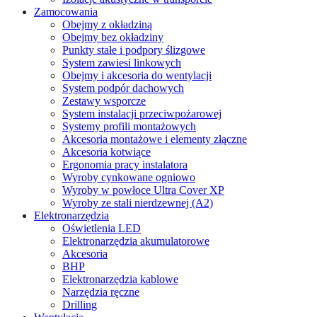
Zamocowania
Obejmy z okładziną
Obejmy bez okładziny
Punkty stałe i podpory ślizgowe
System zawiesi linkowych
Obejmy i akcesoria do wentylacji
System podpór dachowych
Zestawy wsporcze
System instalacji przeciwpożarowej
Systemy profili montażowych
Akcesoria montażowe i elementy złączne
Akcesoria kotwiące
Ergonomia pracy instalatora
Wyroby cynkowane ogniowo
Wyroby w powłoce Ultra Cover XP
Wyroby ze stali nierdzewnej (A2)
Elektronarzędzia
Oświetlenia LED
Elektronarzędzia akumulatorowe
Akcesoria
BHP
Elektronarzędzia kablowe
Narzędzia ręczne
Drilling