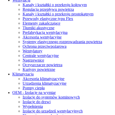
Wentylacja
Kanały i kształtki o przekroju kołowym
Regulacja przepływu powietrza
Kanały i kształtki o przekroju prostokątnym
Przewody elastyczne typu Flex
Elementy zakańczające
Tłumiki akustyczne
Prefabrykacja wentylacyjna
Akcesoria wentylacyjne
Systemy elastycznego rozprowadzania powietrza
Ochrona przeciwpożarowa
Wentylatory
Centrale wentylacyjne
Nagrzewnice
Oczyszczacze powietrza
Kurtyny powietrzne
Klimatyzacja
Akcesoria klimatyzacyjne
Urządzenia klimatyzacyjne
Pompy ciepła
OEM - Izolacje na wymiar
Izolacje do systemów kominowych
Izolacje do drzwi
Wypełnienia
Izolacje do urządzeń wentylacyjnych