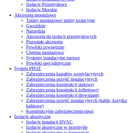
Izolacje Przemysłowe
Izolacje Morskie
Akcesoria montażowe
Taśmy montażowe/ taśmy izolacyjne
Gwoździe
Narzędzia
Akcesoria do izolacji przemysłowych
Pozostałe akcesoria
Powłoki zewnętrzne
Chemia montażowa
Systemy instalacyjne rurowe
Powłoki specjalistyczne
System PPOŻ
Zabezpieczenia kanałów wentylacyjnych
Zabezpieczenia przejść instalacyjnych
Zabezpieczenia konstrukcji stalowej
Zabezpieczenia konstrukcji żelbetowej
Zabezpieczenia konstrukcji drewnianej
Zabezpieczenia przejść instalacyjnych (kable, korytka
kablowe)
Konstrukcyjne zabezpieczenia ppoż
Izolacje akustyczne
Izolacje instalacji HVAC
Izolacje akustyczne w przemyśle
Izolacje akustyczne w transporcie