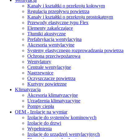
Wentylacja
Kanały i kształtki o przekroju kołowym
Regulacja przepływu powietrza
Kanały i kształtki o przekroju prostokątnym
Przewody elastyczne typu Flex
Elementy zakańczające
Tłumiki akustyczne
Prefabrykacja wentylacyjna
Akcesoria wentylacyjne
Systemy elastycznego rozprowadzania powietrza
Ochrona przeciwpożarowa
Wentylatory
Centrale wentylacyjne
Nagrzewnice
Oczyszczacze powietrza
Kurtyny powietrzne
Klimatyzacja
Akcesoria klimatyzacyjne
Urządzenia klimatyzacyjne
Pompy ciepła
OEM - Izolacje na wymiar
Izolacje do systemów kominowych
Izolacje do drzwi
Wypełnienia
Izolacje do urządzeń wentylacyjnych