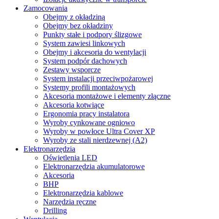
Zamocowania
Obejmy z okładziną
Obejmy bez okładziny
Punkty stałe i podpory ślizgowe
System zawiesi linkowych
Obejmy i akcesoria do wentylacji
System podpór dachowych
Zestawy wsporcze
System instalacji przeciwpożarowej
Systemy profili montażowych
Akcesoria montażowe i elementy złączne
Akcesoria kotwiące
Ergonomia pracy instalatora
Wyroby cynkowane ogniowo
Wyroby w powłoce Ultra Cover XP
Wyroby ze stali nierdzewnej (A2)
Elektronarzędzia
Oświetlenia LED
Elektronarzędzia akumulatorowe
Akcesoria
BHP
Elektronarzędzia kablowe
Narzędzia ręczne
Drilling