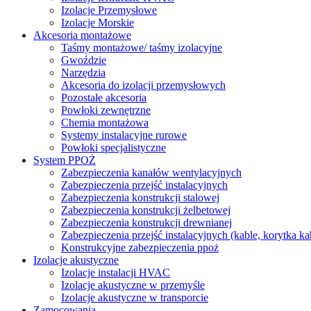
Izolacje Przemysłowe
Izolacje Morskie
Akcesoria montażowe
Taśmy montażowe/ taśmy izolacyjne
Gwoździe
Narzędzia
Akcesoria do izolacji przemysłowych
Pozostałe akcesoria
Powłoki zewnętrzne
Chemia montażowa
Systemy instalacyjne rurowe
Powłoki specjalistyczne
System PPOŻ
Zabezpieczenia kanałów wentylacyjnych
Zabezpieczenia przejść instalacyjnych
Zabezpieczenia konstrukcji stalowej
Zabezpieczenia konstrukcji żelbetowej
Zabezpieczenia konstrukcji drewnianej
Zabezpieczenia przejść instalacyjnych (kable, korytka k
Konstrukcyjne zabezpieczenia ppoż
Izolacje akustyczne
Izolacje instalacji HVAC
Izolacje akustyczne w przemyśle
Izolacje akustyczne w transporcie
Zamocowania