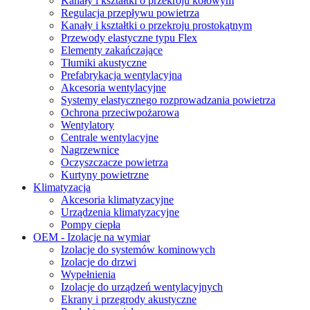
Kanały i kształtki o przekroju kołowym
Regulacja przepływu powietrza
Kanały i kształtki o przekroju prostokątnym
Przewody elastyczne typu Flex
Elementy zakańczające
Tłumiki akustyczne
Prefabrykacja wentylacyjna
Akcesoria wentylacyjne
Systemy elastycznego rozprowadzania powietrza
Ochrona przeciwpożarowa
Wentylatory
Centrale wentylacyjne
Nagrzewnice
Oczyszczacze powietrza
Kurtyny powietrzne
Klimatyzacja
Akcesoria klimatyzacyjne
Urządzenia klimatyzacyjne
Pompy ciepła
OEM - Izolacje na wymiar
Izolacje do systemów kominowych
Izolacje do drzwi
Wypełnienia
Izolacje do urządzeń wentylacyjnych
Ekrany i przegrody akustyczne