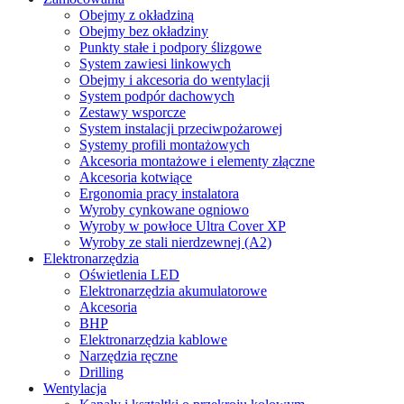
Obejmy z okładziną
Obejmy bez okładziny
Punkty stałe i podpory ślizgowe
System zawiesi linkowych
Obejmy i akcesoria do wentylacji
System podpór dachowych
Zestawy wsporcze
System instalacji przeciwpożarowej
Systemy profili montażowych
Akcesoria montażowe i elementy złączne
Akcesoria kotwiące
Ergonomia pracy instalatora
Wyroby cynkowane ogniowo
Wyroby w powłoce Ultra Cover XP
Wyroby ze stali nierdzewnej (A2)
Elektronarzędzia
Oświetlenia LED
Elektronarzędzia akumulatorowe
Akcesoria
BHP
Elektronarzędzia kablowe
Narzędzia ręczne
Drilling
Wentylacja