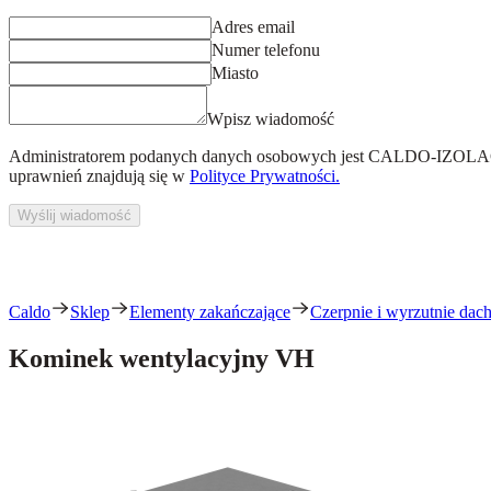
Adres email
Numer telefonu
Miasto
Wpisz wiadomość
Administratorem podanych danych osobowych jest
CALDO-IZOLACJ
uprawnień znajdują się w
Polityce Prywatności.
Wyślij wiadomość
Caldo
Sklep
Elementy zakańczające
Czerpnie i wyrzutnie dach
Kominek wentylacyjny VH