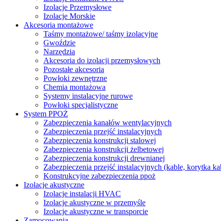
Izolacje Przemysłowe
Izolacje Morskie
Akcesoria montażowe
Taśmy montażowe/ taśmy izolacyjne
Gwoździe
Narzędzia
Akcesoria do izolacji przemysłowych
Pozostałe akcesoria
Powłoki zewnętrzne
Chemia montażowa
Systemy instalacyjne rurowe
Powłoki specjalistyczne
System PPOŻ
Zabezpieczenia kanałów wentylacyjnych
Zabezpieczenia przejść instalacyjnych
Zabezpieczenia konstrukcji stalowej
Zabezpieczenia konstrukcji żelbetowej
Zabezpieczenia konstrukcji drewnianej
Zabezpieczenia przejść instalacyjnych (kable, korytka k
Konstrukcyjne zabezpieczenia ppoż
Izolacje akustyczne
Izolacje instalacji HVAC
Izolacje akustyczne w przemyśle
Izolacje akustyczne w transporcie
Zamocowania