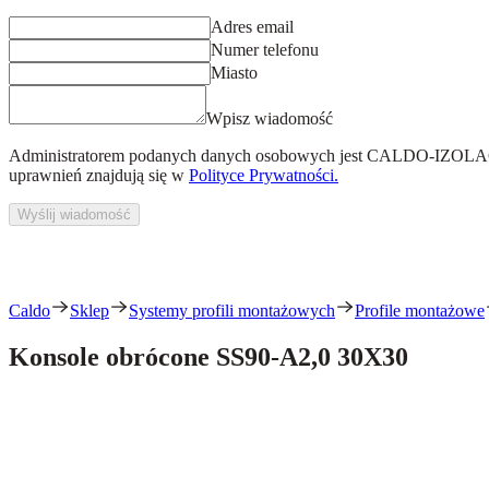
Adres email
Numer telefonu
Miasto
Wpisz wiadomość
Administratorem podanych danych osobowych jest
CALDO-IZOLACJ
uprawnień znajdują się w
Polityce Prywatności.
Wyślij wiadomość
Caldo
Sklep
Systemy profili montażowych
Profile montażowe
Konsole obrócone SS90-A2,0 30X30