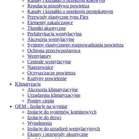
Kanały i kształtki o przekroju kołowym
Regulacja przepływu powietrza
Kanały i kształtki o przekroju prostokątnym
Przewody elastyczne typu Flex
Elementy zakańczające
Tłumiki akustyczne
Prefabrykacja wentylacyjna
Akcesoria wentylacyjne
Systemy elastycznego rozprowadzania powietrza
Ochrona przeciwpożarowa
Wentylatory
Centrale wentylacyjne
Nagrzewnice
Oczyszczacze powietrza
Kurtyny powietrzne
Klimatyzacja
Akcesoria klimatyzacyjne
Urządzenia klimatyzacyjne
Pompy ciepła
OEM - Izolacje na wymiar
Izolacje do systemów kominowych
Izolacje do drzwi
Wypełnienia
Izolacje do urządzeń wentylacyjnych
Ekrany i przegrody akustyczne