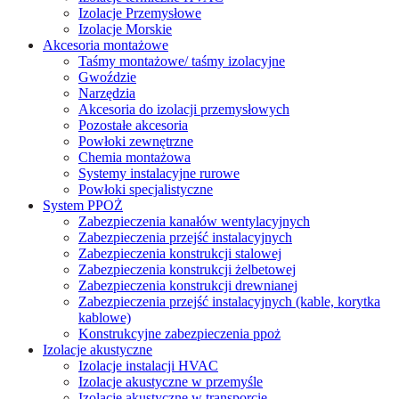
Izolacje Przemysłowe
Izolacje Morskie
Akcesoria montażowe
Taśmy montażowe/ taśmy izolacyjne
Gwoździe
Narzędzia
Akcesoria do izolacji przemysłowych
Pozostałe akcesoria
Powłoki zewnętrzne
Chemia montażowa
Systemy instalacyjne rurowe
Powłoki specjalistyczne
System PPOŻ
Zabezpieczenia kanałów wentylacyjnych
Zabezpieczenia przejść instalacyjnych
Zabezpieczenia konstrukcji stalowej
Zabezpieczenia konstrukcji żelbetowej
Zabezpieczenia konstrukcji drewnianej
Zabezpieczenia przejść instalacyjnych (kable, korytka
kablowe)
Konstrukcyjne zabezpieczenia ppoż
Izolacje akustyczne
Izolacje instalacji HVAC
Izolacje akustyczne w przemyśle
Izolacje akustyczne w transporcie