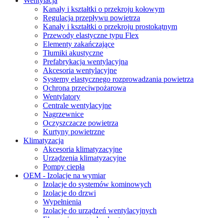
Wentylacja
Kanały i kształtki o przekroju kołowym
Regulacja przepływu powietrza
Kanały i kształtki o przekroju prostokątnym
Przewody elastyczne typu Flex
Elementy zakańczające
Tłumiki akustyczne
Prefabrykacja wentylacyjna
Akcesoria wentylacyjne
Systemy elastycznego rozprowadzania powietrza
Ochrona przeciwpożarowa
Wentylatory
Centrale wentylacyjne
Nagrzewnice
Oczyszczacze powietrza
Kurtyny powietrzne
Klimatyzacja
Akcesoria klimatyzacyjne
Urządzenia klimatyzacyjne
Pompy ciepła
OEM - Izolacje na wymiar
Izolacje do systemów kominowych
Izolacje do drzwi
Wypełnienia
Izolacje do urządzeń wentylacyjnych