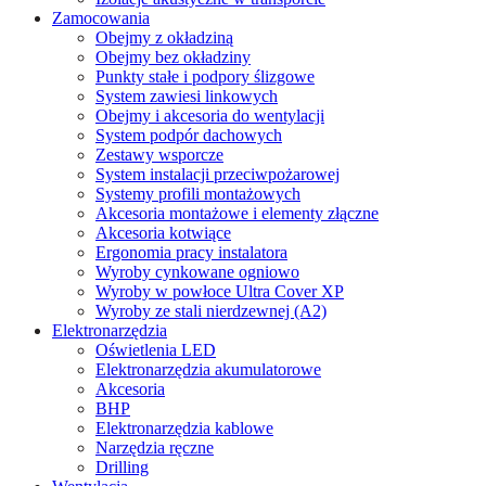
Zamocowania
Obejmy z okładziną
Obejmy bez okładziny
Punkty stałe i podpory ślizgowe
System zawiesi linkowych
Obejmy i akcesoria do wentylacji
System podpór dachowych
Zestawy wsporcze
System instalacji przeciwpożarowej
Systemy profili montażowych
Akcesoria montażowe i elementy złączne
Akcesoria kotwiące
Ergonomia pracy instalatora
Wyroby cynkowane ogniowo
Wyroby w powłoce Ultra Cover XP
Wyroby ze stali nierdzewnej (A2)
Elektronarzędzia
Oświetlenia LED
Elektronarzędzia akumulatorowe
Akcesoria
BHP
Elektronarzędzia kablowe
Narzędzia ręczne
Drilling