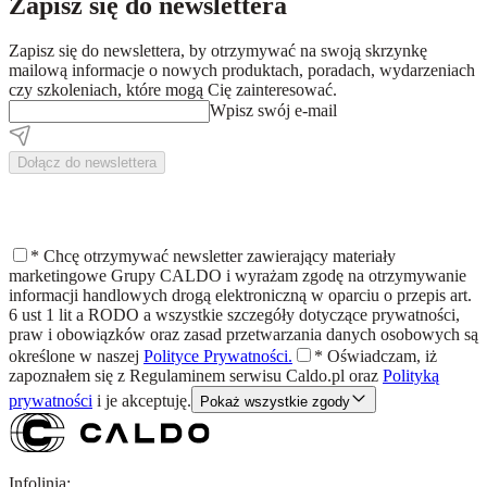
Zapisz się do newslettera
Zapisz się do newslettera, by otrzymywać na swoją skrzynkę
mailową informacje o nowych produktach, poradach, wydarzeniach
czy szkoleniach, które mogą Cię zainteresować.
Wpisz swój e-mail
Dołącz do newslettera
*
Chcę otrzymywać newsletter zawierający materiały
marketingowe Grupy CALDO i wyrażam zgodę na otrzymywanie
informacji handlowych drogą elektroniczną w oparciu o przepis art.
6 ust 1 lit a RODO a wszystkie szczegóły dotyczące prywatności,
praw i obowiązków oraz zasad przetwarzania danych osobowych są
określone w naszej
Polityce Prywatności.
*
Oświadczam, iż
zapoznałem się z
Regulaminem
serwisu Caldo.pl oraz
Polityką
prywatności
i je akceptuję.
Pokaż wszystkie zgody
Infolinia: