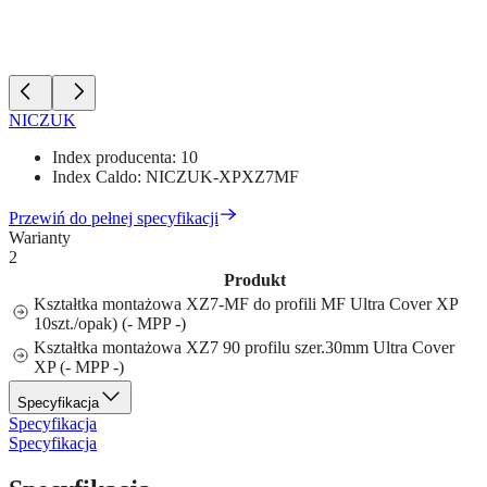
NICZUK
Index producenta:
10
Index Caldo:
NICZUK-XPXZ7MF
Przewiń do pełnej specyfikacji
Warianty
2
Produkt
Kształtka montażowa XZ7-MF do profili MF Ultra Cover XP
10szt./opak) (- MPP -)
Kształtka montażowa XZ7 90 profilu szer.30mm Ultra Cover
XP (- MPP -)
Specyfikacja
Specyfikacja
Specyfikacja