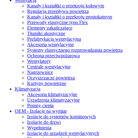
Wentylacja
Kanały i kształtki o przekroju kołowym
Regulacja przepływu powietrza
Kanały i kształtki o przekroju prostokątnym
Przewody elastyczne typu Flex
Elementy zakańczające
Tłumiki akustyczne
Prefabrykacja wentylacyjna
Akcesoria wentylacyjne
Systemy elastycznego rozprowadzania powietrza
Ochrona przeciwpożarowa
Wentylatory
Centrale wentylacyjne
Nagrzewnice
Oczyszczacze powietrza
Kurtyny powietrzne
Klimatyzacja
Akcesoria klimatyzacyjne
Urządzenia klimatyzacyjne
Pompy ciepła
OEM - Izolacje na wymiar
Izolacje do systemów kominowych
Izolacje do drzwi
Wypełnienia
Izolacje do urządzeń wentylacyjnych