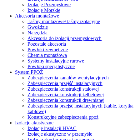
Izolacje Przemysłowe
Izolacje Morskie
Akcesoria montażowe
Taśmy montażowe/ taśmy izolacyjne
Gwoździe
Narzędzia
Akcesoria do izolacji przemysłowych
Pozostałe akcesoria
Powłoki zewnętrzne
Chemia montażowa
Systemy instalacyjne rurowe
Powłoki specjalistyczne
System PPOŻ
Zabezpieczenia kanałów wentylacyjnych
Zabezpieczenia przejść instalacyjnych
Zabezpieczenia konstrukcji stalowej
Zabezpieczenia konstrukcji żelbetowej
Zabezpieczenia konstrukcji drewnianej
Zabezpieczenia przejść instalacyjnych (kable, korytka
kablowe)
Konstrukcyjne zabezpieczenia ppoż
Izolacje akustyczne
Izolacje instalacji HVAC
Izolacje akustyczne w przemyśle
Izolacje akustyczne w transporcie