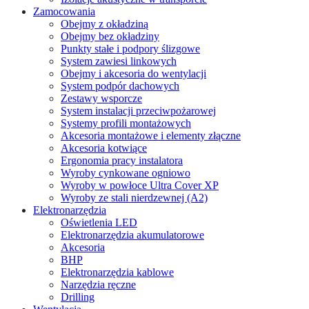
Zamocowania
Obejmy z okładziną
Obejmy bez okładziny
Punkty stałe i podpory ślizgowe
System zawiesi linkowych
Obejmy i akcesoria do wentylacji
System podpór dachowych
Zestawy wsporcze
System instalacji przeciwpożarowej
Systemy profili montażowych
Akcesoria montażowe i elementy złączne
Akcesoria kotwiące
Ergonomia pracy instalatora
Wyroby cynkowane ogniowo
Wyroby w powłoce Ultra Cover XP
Wyroby ze stali nierdzewnej (A2)
Elektronarzędzia
Oświetlenia LED
Elektronarzędzia akumulatorowe
Akcesoria
BHP
Elektronarzędzia kablowe
Narzędzia ręczne
Drilling