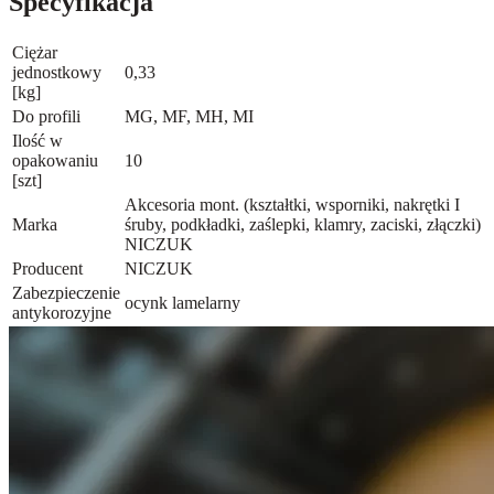
Specyfikacja
Ciężar
jednostkowy
0,33
[kg]
Do profili
MG, MF, MH, MI
Ilość w
opakowaniu
10
[szt]
Akcesoria mont. (kształtki, wsporniki, nakrętki I
Marka
śruby, podkładki, zaślepki, klamry, zaciski, złączki)
NICZUK
Producent
NICZUK
Zabezpieczenie
ocynk lamelarny
antykorozyjne