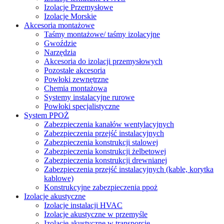
Izolacje Przemysłowe
Izolacje Morskie
Akcesoria montażowe
Taśmy montażowe/ taśmy izolacyjne
Gwoździe
Narzędzia
Akcesoria do izolacji przemysłowych
Pozostałe akcesoria
Powłoki zewnętrzne
Chemia montażowa
Systemy instalacyjne rurowe
Powłoki specjalistyczne
System PPOŻ
Zabezpieczenia kanałów wentylacyjnych
Zabezpieczenia przejść instalacyjnych
Zabezpieczenia konstrukcji stalowej
Zabezpieczenia konstrukcji żelbetowej
Zabezpieczenia konstrukcji drewnianej
Zabezpieczenia przejść instalacyjnych (kable, korytka
kablowe)
Konstrukcyjne zabezpieczenia ppoż
Izolacje akustyczne
Izolacje instalacji HVAC
Izolacje akustyczne w przemyśle
Izolacje akustyczne w transporcie