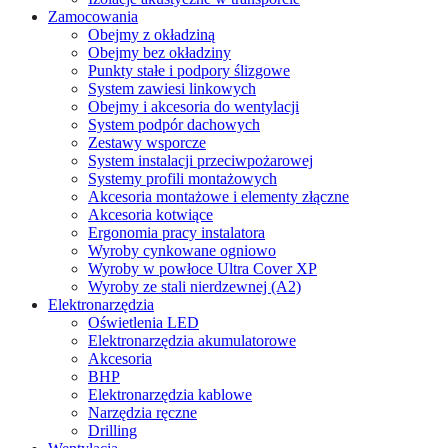
Zamocowania
Obejmy z okładziną
Obejmy bez okładziny
Punkty stałe i podpory ślizgowe
System zawiesi linkowych
Obejmy i akcesoria do wentylacji
System podpór dachowych
Zestawy wsporcze
System instalacji przeciwpożarowej
Systemy profili montażowych
Akcesoria montażowe i elementy złączne
Akcesoria kotwiące
Ergonomia pracy instalatora
Wyroby cynkowane ogniowo
Wyroby w powłoce Ultra Cover XP
Wyroby ze stali nierdzewnej (A2)
Elektronarzędzia
Oświetlenia LED
Elektronarzędzia akumulatorowe
Akcesoria
BHP
Elektronarzędzia kablowe
Narzędzia ręczne
Drilling