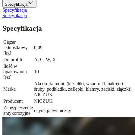
Specyfikacja
Specyfikacja
Specyfikacja
Specyfikacja
Ciężar
jednostkowy
0,09
[kg]
Do profili
A, C, W, X
Ilość w
opakowaniu
10
[szt]
Akcesoria mont. (kształtki, wsporniki, nakrętki I
Marka
śruby, podkładki, zaślepki, klamry, zaciski, złączki)
NICZUK
Producent
NICZUK
Zabezpieczenie
ocynk galwaniczny
antykorozyjne