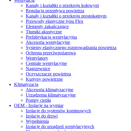
Wentylacja
Kanały i kształtki o przekroju kołowym
Regulacja przepływu powietrza
Kanały i kształtki o przekroju prostokątnym
Przewody elastyczne typu Flex
Elementy zakańczające
Tłumiki akustyczne
Prefabrykacja wentylacyjna
Akcesoria wentylacyjne
Systemy elastycznego rozprowadzania powietrza
Ochrona przeciwpożarowa
Wentylatory
Centrale wentylacyjne
Nagrzewnice
Oczyszczacze powietrza
Kurtyny powietrzne
Klimatyzacja
Akcesoria klimatyzacyjne
Urządzenia klimatyzacyjne
Pompy ciepła
OEM - Izolacje na wymiar
Izolacje do systemów kominowych
Izolacje do drzwi
Wypełnienia
Izolacje do urządzeń wentylacyjnych