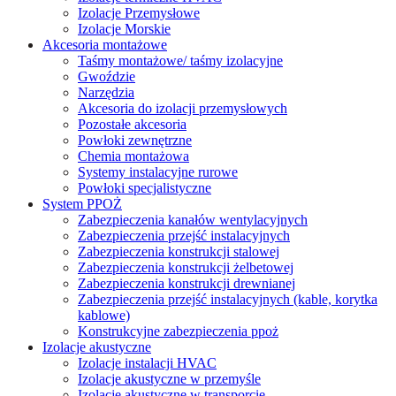
Izolacje Przemysłowe
Izolacje Morskie
Akcesoria montażowe
Taśmy montażowe/ taśmy izolacyjne
Gwoździe
Narzędzia
Akcesoria do izolacji przemysłowych
Pozostałe akcesoria
Powłoki zewnętrzne
Chemia montażowa
Systemy instalacyjne rurowe
Powłoki specjalistyczne
System PPOŻ
Zabezpieczenia kanałów wentylacyjnych
Zabezpieczenia przejść instalacyjnych
Zabezpieczenia konstrukcji stalowej
Zabezpieczenia konstrukcji żelbetowej
Zabezpieczenia konstrukcji drewnianej
Zabezpieczenia przejść instalacyjnych (kable, korytka
kablowe)
Konstrukcyjne zabezpieczenia ppoż
Izolacje akustyczne
Izolacje instalacji HVAC
Izolacje akustyczne w przemyśle
Izolacje akustyczne w transporcie