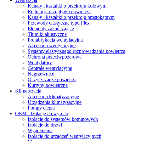
Wentylacja
Kanały i kształtki o przekroju kołowym
Regulacja przepływu powietrza
Kanały i kształtki o przekroju prostokątnym
Przewody elastyczne typu Flex
Elementy zakańczające
Tłumiki akustyczne
Prefabrykacja wentylacyjna
Akcesoria wentylacyjne
Systemy elastycznego rozprowadzania powietrza
Ochrona przeciwpożarowa
Wentylatory
Centrale wentylacyjne
Nagrzewnice
Oczyszczacze powietrza
Kurtyny powietrzne
Klimatyzacja
Akcesoria klimatyzacyjne
Urządzenia klimatyzacyjne
Pompy ciepła
OEM - Izolacje na wymiar
Izolacje do systemów kominowych
Izolacje do drzwi
Wypełnienia
Izolacje do urządzeń wentylacyjnych