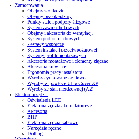
Zamocowania
Obejmy z okładziną
Obejmy bez okładziny
Punkty stałe i podpory ślizgowe
System zawiesi linkowych
Obejmy i akcesoria do wentylacji
System podpór dachowych
Zestawy wsporcze
System instalacji przeciwpożarowej
Systemy profili montażowych
Akcesoria montażowe i elementy złączne
Akcesoria kotwiące
Ergonomia pracy instalatora
Wyroby cynkowane ogniowo
Wyroby w powłoce Ultra Cover XP
Wyroby ze stali nierdzewnej (A2)
Elektronarzędzia
Oświetlenia LED
Elektronarzędzia akumulatorowe
Akcesoria
BHP
Elektronarzędzia kablowe
Narzędzia ręczne
Drilling