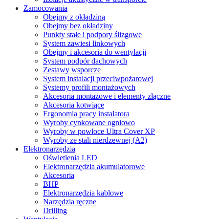
Zamocowania
Obejmy z okładziną
Obejmy bez okładziny
Punkty stałe i podpory ślizgowe
System zawiesi linkowych
Obejmy i akcesoria do wentylacji
System podpór dachowych
Zestawy wsporcze
System instalacji przeciwpożarowej
Systemy profili montażowych
Akcesoria montażowe i elementy złączne
Akcesoria kotwiące
Ergonomia pracy instalatora
Wyroby cynkowane ogniowo
Wyroby w powłoce Ultra Cover XP
Wyroby ze stali nierdzewnej (A2)
Elektronarzędzia
Oświetlenia LED
Elektronarzędzia akumulatorowe
Akcesoria
BHP
Elektronarzędzia kablowe
Narzędzia ręczne
Drilling