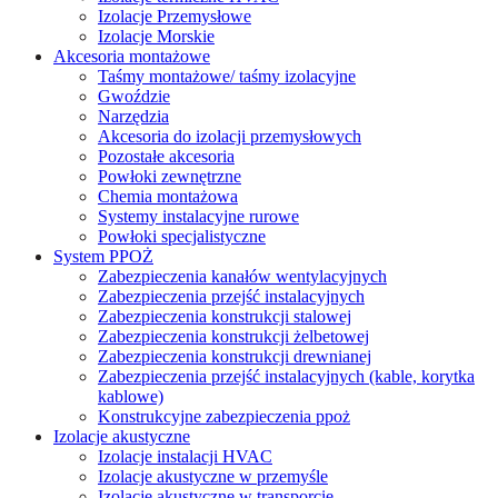
Izolacje Przemysłowe
Izolacje Morskie
Akcesoria montażowe
Taśmy montażowe/ taśmy izolacyjne
Gwoździe
Narzędzia
Akcesoria do izolacji przemysłowych
Pozostałe akcesoria
Powłoki zewnętrzne
Chemia montażowa
Systemy instalacyjne rurowe
Powłoki specjalistyczne
System PPOŻ
Zabezpieczenia kanałów wentylacyjnych
Zabezpieczenia przejść instalacyjnych
Zabezpieczenia konstrukcji stalowej
Zabezpieczenia konstrukcji żelbetowej
Zabezpieczenia konstrukcji drewnianej
Zabezpieczenia przejść instalacyjnych (kable, korytka
kablowe)
Konstrukcyjne zabezpieczenia ppoż
Izolacje akustyczne
Izolacje instalacji HVAC
Izolacje akustyczne w przemyśle
Izolacje akustyczne w transporcie