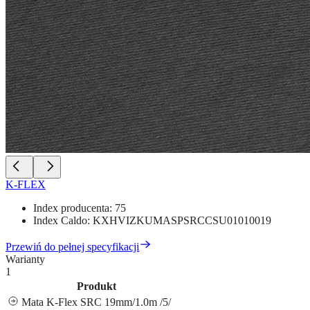
K-FLEX
Index producenta:
75
Index Caldo:
KXHVIZKUMASPSRCCSU01010019
Przewiń do pełnej specyfikacji
Warianty
1
Produkt
Mata K-Flex SRC 19mm/1.0m /5/