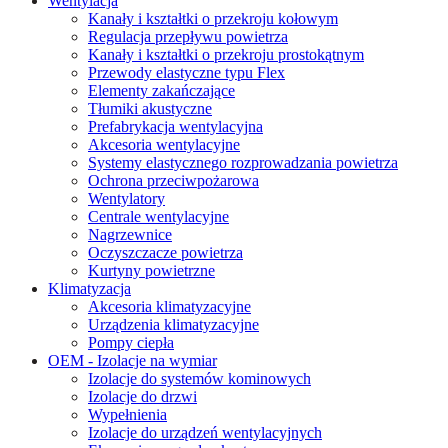
Wentylacja
Kanały i kształtki o przekroju kołowym
Regulacja przepływu powietrza
Kanały i kształtki o przekroju prostokątnym
Przewody elastyczne typu Flex
Elementy zakańczające
Tłumiki akustyczne
Prefabrykacja wentylacyjna
Akcesoria wentylacyjne
Systemy elastycznego rozprowadzania powietrza
Ochrona przeciwpożarowa
Wentylatory
Centrale wentylacyjne
Nagrzewnice
Oczyszczacze powietrza
Kurtyny powietrzne
Klimatyzacja
Akcesoria klimatyzacyjne
Urządzenia klimatyzacyjne
Pompy ciepła
OEM - Izolacje na wymiar
Izolacje do systemów kominowych
Izolacje do drzwi
Wypełnienia
Izolacje do urządzeń wentylacyjnych