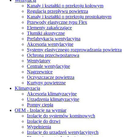
Wentylacja
Kanały i kształtki o przekroju kołowym
Regulacja przepływu powietrza
Kanały i kształtki o przekroju prostokątnym
Przewody elastyczne typu Flex
Elementy zakańczające
Tłumiki akustyczne
Prefabrykacja wentylacyjna
Akcesoria wentylacyjne
Systemy elastycznego rozprowadzania powietrza
Ochrona przeciwpożarowa
Wentylatory
Centrale wentylacyjne
Nagrzewnice
Oczyszczacze powietrza
Kurtyny powietrzne
Klimatyzacja
Akcesoria klimatyzacyjne
Urządzenia klimatyzacyjne
Pompy ciepła
OEM - Izolacje na wymiar
Izolacje do systemów kominowych
Izolacje do drzwi
Wypełnienia
Izolacje do urządzeń wentylacyjnych