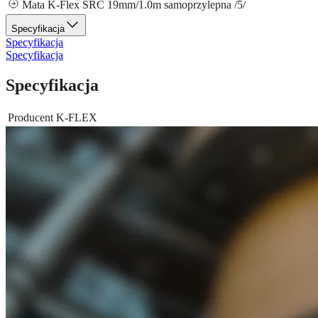
Mata K-Flex SRC 19mm/1.0m samoprzylepna /5/
Specyfikacja
Specyfikacja
Specyfikacja
Specyfikacja
Producent
K-FLEX