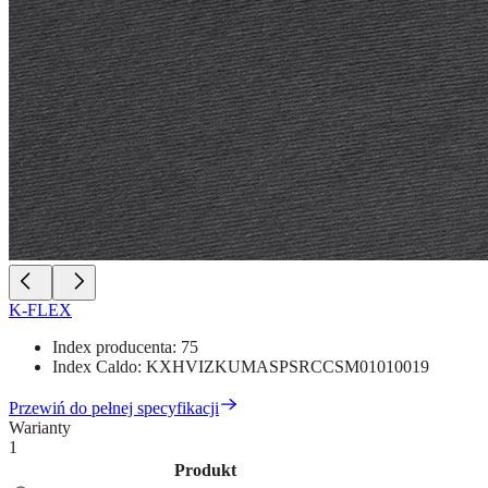
K-FLEX
Index producenta:
75
Index Caldo:
KXHVIZKUMASPSRCCSM01010019
Przewiń do pełnej specyfikacji
Warianty
1
Produkt