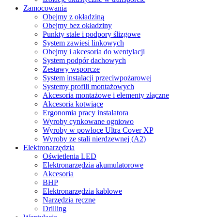
Zamocowania
Obejmy z okładziną
Obejmy bez okładziny
Punkty stałe i podpory ślizgowe
System zawiesi linkowych
Obejmy i akcesoria do wentylacji
System podpór dachowych
Zestawy wsporcze
System instalacji przeciwpożarowej
Systemy profili montażowych
Akcesoria montażowe i elementy złączne
Akcesoria kotwiące
Ergonomia pracy instalatora
Wyroby cynkowane ogniowo
Wyroby w powłoce Ultra Cover XP
Wyroby ze stali nierdzewnej (A2)
Elektronarzędzia
Oświetlenia LED
Elektronarzędzia akumulatorowe
Akcesoria
BHP
Elektronarzędzia kablowe
Narzędzia ręczne
Drilling