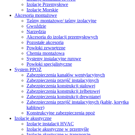
Izolacje Przemysłowe
Izolacje Morskie
Akcesoria montażowe
Taśmy montażowe/ taśmy izolacyjne
Gwoździe
Narzędzia
Akcesoria do izolacji przemysłowych
Pozostałe akcesoria
Powłoki zewnętrzne
Chemia montażowa
Systemy instalacyjne rurowe
Powłoki specjalistyczne
System PPOŻ
Zabezpieczenia kanałów wentylacyjnych
Zabezpieczenia przejść instalacyjnych
Zabezpieczenia konstrukcji stalowej
Zabezpieczenia konstrukcji żelbetowej
Zabezpieczenia konstrukcji drewnianej
Zabezpieczenia przejść instalacyjnych (kable, korytka
kablowe)
Konstrukcyjne zabezpieczenia ppoż
Izolacje akustyczne
Izolacje instalacji HVAC
Izolacje akustyczne w przemyśle
Izolacje akustyczne w transporcie