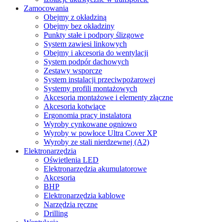
Zamocowania
Obejmy z okładziną
Obejmy bez okładziny
Punkty stałe i podpory ślizgowe
System zawiesi linkowych
Obejmy i akcesoria do wentylacji
System podpór dachowych
Zestawy wsporcze
System instalacji przeciwpożarowej
Systemy profili montażowych
Akcesoria montażowe i elementy złączne
Akcesoria kotwiące
Ergonomia pracy instalatora
Wyroby cynkowane ogniowo
Wyroby w powłoce Ultra Cover XP
Wyroby ze stali nierdzewnej (A2)
Elektronarzędzia
Oświetlenia LED
Elektronarzędzia akumulatorowe
Akcesoria
BHP
Elektronarzędzia kablowe
Narzędzia ręczne
Drilling