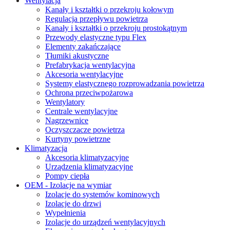
Wentylacja
Kanały i kształtki o przekroju kołowym
Regulacja przepływu powietrza
Kanały i kształtki o przekroju prostokątnym
Przewody elastyczne typu Flex
Elementy zakańczające
Tłumiki akustyczne
Prefabrykacja wentylacyjna
Akcesoria wentylacyjne
Systemy elastycznego rozprowadzania powietrza
Ochrona przeciwpożarowa
Wentylatory
Centrale wentylacyjne
Nagrzewnice
Oczyszczacze powietrza
Kurtyny powietrzne
Klimatyzacja
Akcesoria klimatyzacyjne
Urządzenia klimatyzacyjne
Pompy ciepła
OEM - Izolacje na wymiar
Izolacje do systemów kominowych
Izolacje do drzwi
Wypełnienia
Izolacje do urządzeń wentylacyjnych