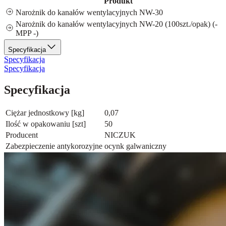
Produkt
Narożnik do kanałów wentylacyjnych NW-30
Narożnik do kanałów wentylacyjnych NW-20 (100szt./opak) (-
MPP -)
Specyfikacja
Specyfikacja
Specyfikacja
Specyfikacja
Ciężar jednostkowy [kg]
0,07
Ilość w opakowaniu [szt]
50
Producent
NICZUK
Zabezpieczenie antykorozyjne
ocynk galwaniczny