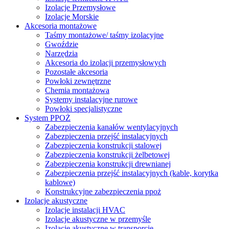
Izolacje Przemysłowe
Izolacje Morskie
Akcesoria montażowe
Taśmy montażowe/ taśmy izolacyjne
Gwoździe
Narzędzia
Akcesoria do izolacji przemysłowych
Pozostałe akcesoria
Powłoki zewnętrzne
Chemia montażowa
Systemy instalacyjne rurowe
Powłoki specjalistyczne
System PPOŻ
Zabezpieczenia kanałów wentylacyjnych
Zabezpieczenia przejść instalacyjnych
Zabezpieczenia konstrukcji stalowej
Zabezpieczenia konstrukcji żelbetowej
Zabezpieczenia konstrukcji drewnianej
Zabezpieczenia przejść instalacyjnych (kable, korytka
kablowe)
Konstrukcyjne zabezpieczenia ppoż
Izolacje akustyczne
Izolacje instalacji HVAC
Izolacje akustyczne w przemyśle
Izolacje akustyczne w transporcie