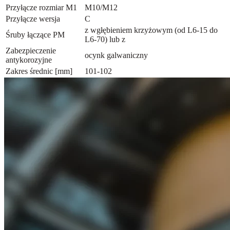
Przyłącze rozmiar M1
M10/M12
Przyłącze wersja
C
z wgłębieniem krzyżowym (od L6-15 do
Śruby łączące PM
L6-70) lub z
Zabezpieczenie
ocynk galwaniczny
antykorozyjne
Zakres średnic [mm]
101-102