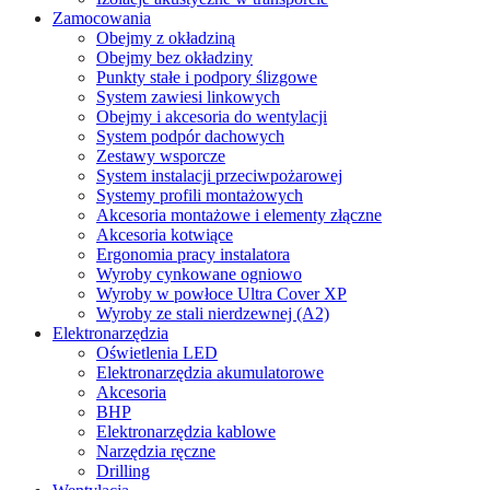
Zamocowania
Obejmy z okładziną
Obejmy bez okładziny
Punkty stałe i podpory ślizgowe
System zawiesi linkowych
Obejmy i akcesoria do wentylacji
System podpór dachowych
Zestawy wsporcze
System instalacji przeciwpożarowej
Systemy profili montażowych
Akcesoria montażowe i elementy złączne
Akcesoria kotwiące
Ergonomia pracy instalatora
Wyroby cynkowane ogniowo
Wyroby w powłoce Ultra Cover XP
Wyroby ze stali nierdzewnej (A2)
Elektronarzędzia
Oświetlenia LED
Elektronarzędzia akumulatorowe
Akcesoria
BHP
Elektronarzędzia kablowe
Narzędzia ręczne
Drilling