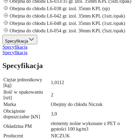
Obejma do chłodu L6-033/35 gr. izol. 35mm KPL (5szt./opak)
Obejma do chłodu L6-038 gr. izol. 35mm KPL (sp)
Obejma do chłodu L6-042 gr. izol. 35mm KPL (1szt./opak)
Obejma do chłodu L6-048 gr. izol. 35mm KPL (1szt./opak)
Obejma do chłodu L6-054 gr. izol. 36mm KPL (5szt./opak)
Specyfikacja
Specyfikacja
Specyfikacja
Specyfikacja
Ciężar jednostkowy
1,0112
[kg]
Ilość w opakowaniu
2
[szt]
Marka
Obejmy do chłodu Niczuk
Obciążenie
3,9
dopuszczalne [kN]
elementy nośne wykonane z PET o
Okładzina PM
gęstości 100 kg/m3
Producent
NICZUK