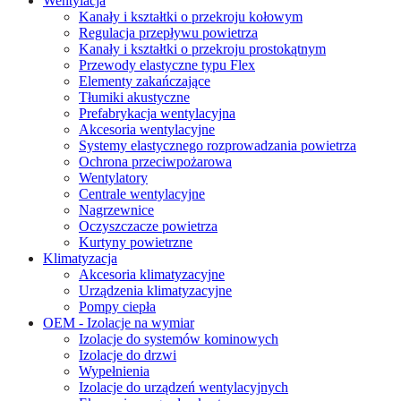
Wentylacja
Kanały i kształtki o przekroju kołowym
Regulacja przepływu powietrza
Kanały i kształtki o przekroju prostokątnym
Przewody elastyczne typu Flex
Elementy zakańczające
Tłumiki akustyczne
Prefabrykacja wentylacyjna
Akcesoria wentylacyjne
Systemy elastycznego rozprowadzania powietrza
Ochrona przeciwpożarowa
Wentylatory
Centrale wentylacyjne
Nagrzewnice
Oczyszczacze powietrza
Kurtyny powietrzne
Klimatyzacja
Akcesoria klimatyzacyjne
Urządzenia klimatyzacyjne
Pompy ciepła
OEM - Izolacje na wymiar
Izolacje do systemów kominowych
Izolacje do drzwi
Wypełnienia
Izolacje do urządzeń wentylacyjnych