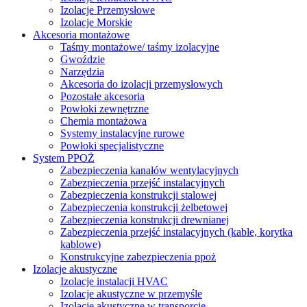
Izolacje Przemysłowe
Izolacje Morskie
Akcesoria montażowe
Taśmy montażowe/ taśmy izolacyjne
Gwoździe
Narzędzia
Akcesoria do izolacji przemysłowych
Pozostałe akcesoria
Powłoki zewnętrzne
Chemia montażowa
Systemy instalacyjne rurowe
Powłoki specjalistyczne
System PPOŻ
Zabezpieczenia kanałów wentylacyjnych
Zabezpieczenia przejść instalacyjnych
Zabezpieczenia konstrukcji stalowej
Zabezpieczenia konstrukcji żelbetowej
Zabezpieczenia konstrukcji drewnianej
Zabezpieczenia przejść instalacyjnych (kable, korytka
kablowe)
Konstrukcyjne zabezpieczenia ppoż
Izolacje akustyczne
Izolacje instalacji HVAC
Izolacje akustyczne w przemyśle
Izolacje akustyczne w transporcie