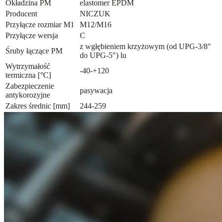
Okładzina PM
elastomer EPDM
Producent
NICZUK
Przyłącze rozmiar M1
M12/M16
Przyłącze wersja
C
z wgłębieniem krzyżowym (od UPG-3/8"
Śruby łączące PM
do UPG-5") lu
Wytrzymałość
-40-+120
termiczna [°C]
Zabezpieczenie
pasywacja
antykorozyjne
Zakres średnic [mm]
244-259