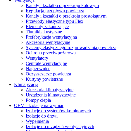
Wentylacja
Kanały i kształtki o przekroju kołowym
Regulacja przepływu powietrza
Kanały i kształtki o przekroju prostokątnym
Przewody elastyczne typu Flex
Elementy zakańczające
Tłumiki akustyczne
Prefabrykacja wentylacyjna
Akcesoria wentylacyjne
Systemy elastycznego rozprowadzania powietrza
Ochrona przeciwpożarowa
Wentylatory
Centrale wentylacyjne
Nagrzewnice
Oczyszczacze powietrza
Kurtyny powietrzne
Klimatyzacja
Akcesoria klimatyzacyjne
Urządzenia klimatyzacyjne
Pompy ciepła
OEM - Izolacje na wymiar
Izolacje do systemów kominowych
Izolacje do drzwi
Wypełnienia
Izolacje do urządzeń wentylacyjnych