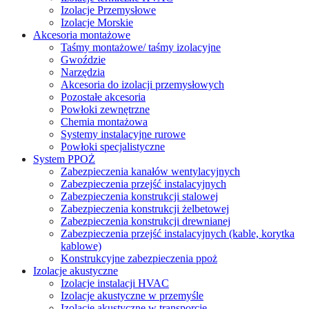
Izolacje Przemysłowe
Izolacje Morskie
Akcesoria montażowe
Taśmy montażowe/ taśmy izolacyjne
Gwoździe
Narzędzia
Akcesoria do izolacji przemysłowych
Pozostałe akcesoria
Powłoki zewnętrzne
Chemia montażowa
Systemy instalacyjne rurowe
Powłoki specjalistyczne
System PPOŻ
Zabezpieczenia kanałów wentylacyjnych
Zabezpieczenia przejść instalacyjnych
Zabezpieczenia konstrukcji stalowej
Zabezpieczenia konstrukcji żelbetowej
Zabezpieczenia konstrukcji drewnianej
Zabezpieczenia przejść instalacyjnych (kable, korytka
kablowe)
Konstrukcyjne zabezpieczenia ppoż
Izolacje akustyczne
Izolacje instalacji HVAC
Izolacje akustyczne w przemyśle
Izolacje akustyczne w transporcie