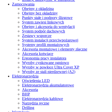
Zamocowania
Obejmy z okładziną
Obejmy bez okładziny
Punkty stałe i podpory ślizgowe
System zawiesi linkowych
Obejmy i akcesoria do wentylacji
System podpór dachowych
Zestawy wsporcze
System instalacji przeciwpożarowej
Systemy profili montażowych
Akcesoria montażowe i elementy złączne
Akcesoria kotwiące
Ergonomia pracy instalatora
Wyroby cynkowane ogniowo
Wyroby w powłoce Ultra Cover XP
Wyroby ze stali nierdzewnej (A2)
Elektronarzędzia
Oświetlenia LED
Elektronarzędzia akumulatorowe
Akcesoria
BHP
Elektronarzędzia kablowe
Narzędzia ręczne
Drilling