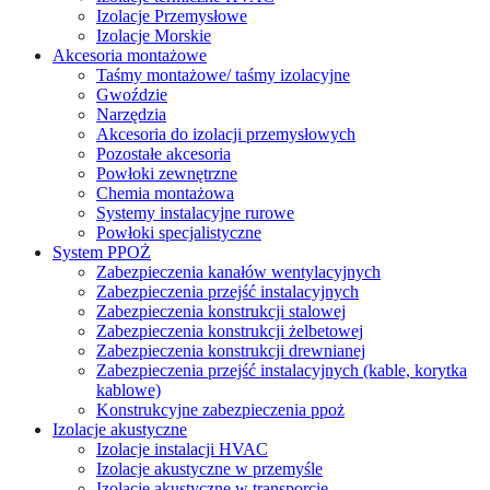
Izolacje Przemysłowe
Izolacje Morskie
Akcesoria montażowe
Taśmy montażowe/ taśmy izolacyjne
Gwoździe
Narzędzia
Akcesoria do izolacji przemysłowych
Pozostałe akcesoria
Powłoki zewnętrzne
Chemia montażowa
Systemy instalacyjne rurowe
Powłoki specjalistyczne
System PPOŻ
Zabezpieczenia kanałów wentylacyjnych
Zabezpieczenia przejść instalacyjnych
Zabezpieczenia konstrukcji stalowej
Zabezpieczenia konstrukcji żelbetowej
Zabezpieczenia konstrukcji drewnianej
Zabezpieczenia przejść instalacyjnych (kable, korytka
kablowe)
Konstrukcyjne zabezpieczenia ppoż
Izolacje akustyczne
Izolacje instalacji HVAC
Izolacje akustyczne w przemyśle
Izolacje akustyczne w transporcie