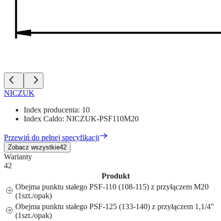
NICZUK
Index producenta:
10
Index Caldo:
NICZUK-PSF110M20
Przewiń do pełnej specyfikacji
Zobacz wszystkie
42
Warianty
42
Produkt
Obejma punktu stałego PSF-110 (108-115) z przyłączem M20
(1szt./opak)
Obejma punktu stałego PSF-125 (133-140) z przyłączem 1,1/4"
(1szt./opak)