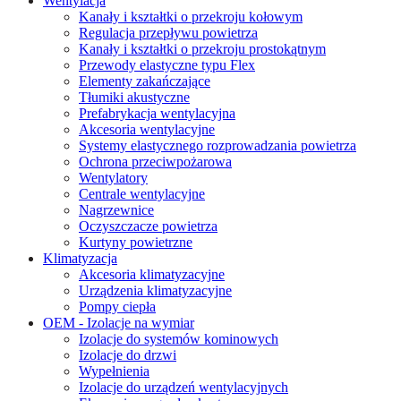
Wentylacja
Kanały i kształtki o przekroju kołowym
Regulacja przepływu powietrza
Kanały i kształtki o przekroju prostokątnym
Przewody elastyczne typu Flex
Elementy zakańczające
Tłumiki akustyczne
Prefabrykacja wentylacyjna
Akcesoria wentylacyjne
Systemy elastycznego rozprowadzania powietrza
Ochrona przeciwpożarowa
Wentylatory
Centrale wentylacyjne
Nagrzewnice
Oczyszczacze powietrza
Kurtyny powietrzne
Klimatyzacja
Akcesoria klimatyzacyjne
Urządzenia klimatyzacyjne
Pompy ciepła
OEM - Izolacje na wymiar
Izolacje do systemów kominowych
Izolacje do drzwi
Wypełnienia
Izolacje do urządzeń wentylacyjnych