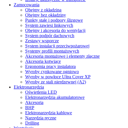
Zamocowania
Obejmy z okładziną
Obejmy bez okładziny
Punkty stałe i podpory ślizgowe
System zawiesi linkowych
Obejmy i akcesoria do wentylacji
System podpór dachowych
Zestawy wsporcze
System instalacji przeciwpożarowej
Systemy profili montażowych
Akcesoria montażowe i elementy złączne
Akcesoria kotwiące
Ergonomia pracy instalatora
Wyroby cynkowane ogniowo
Wyroby w powłoce Ultra Cover XP
Wyroby ze stali nierdzewnej (A2)
Elektronarzędzia
Oświetlenia LED
Elektronarzędzia akumulatorowe
Akcesoria
BHP
Elektronarzędzia kablowe
Narzędzia ręczne
Drilling