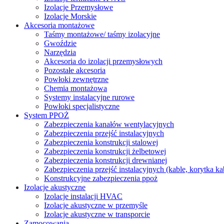
Izolacje Przemysłowe
Izolacje Morskie
Akcesoria montażowe
Taśmy montażowe/ taśmy izolacyjne
Gwoździe
Narzędzia
Akcesoria do izolacji przemysłowych
Pozostałe akcesoria
Powłoki zewnętrzne
Chemia montażowa
Systemy instalacyjne rurowe
Powłoki specjalistyczne
System PPOŻ
Zabezpieczenia kanałów wentylacyjnych
Zabezpieczenia przejść instalacyjnych
Zabezpieczenia konstrukcji stalowej
Zabezpieczenia konstrukcji żelbetowej
Zabezpieczenia konstrukcji drewnianej
Zabezpieczenia przejść instalacyjnych (kable, korytka k
Konstrukcyjne zabezpieczenia ppoż
Izolacje akustyczne
Izolacje instalacji HVAC
Izolacje akustyczne w przemyśle
Izolacje akustyczne w transporcie
Zamocowania