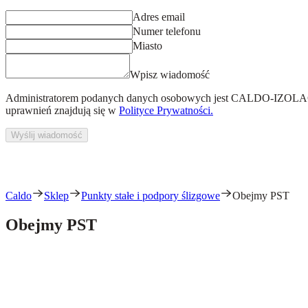
Adres email
Numer telefonu
Miasto
Wpisz wiadomość
Administratorem podanych danych osobowych jest
CALDO-IZOLACJ
uprawnień znajdują się w
Polityce Prywatności.
Wyślij wiadomość
Caldo
Sklep
Punkty stałe i podpory ślizgowe
Obejmy PST
Obejmy PST