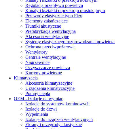
Kanały i kształtki o przekroju kołowym
Regulacja przepływu powietrza
Kanały i kształtki o przekroju prostokątnym
Przewody elastyczne typu Flex
Elementy zakańczające
Tłumiki akustyczne
Prefabrykacja wentylacyjna
Akcesoria wentylacyjne
Systemy elastycznego rozprowadzania powietrza
Ochrona przeciwpożarowa
Wentylatory
Centrale wentylacyjne
Nagrzewnice
Oczyszczacze powietrza
Kurtyny powietrzne
Klimatyzacja
Akcesoria klimatyzacyjne
Urządzenia klimatyzacyjne
Pompy ciepła
OEM - Izolacje na wymiar
Izolacje do systemów kominowych
Izolacje do drzwi
Wypełnienia
Izolacje do urządzeń wentylacyjnych
Ekrany i przegrody akustyczne