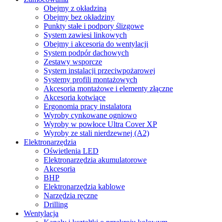
Obejmy z okładziną
Obejmy bez okładziny
Punkty stałe i podpory ślizgowe
System zawiesi linkowych
Obejmy i akcesoria do wentylacji
System podpór dachowych
Zestawy wsporcze
System instalacji przeciwpożarowej
Systemy profili montażowych
Akcesoria montażowe i elementy złączne
Akcesoria kotwiące
Ergonomia pracy instalatora
Wyroby cynkowane ogniowo
Wyroby w powłoce Ultra Cover XP
Wyroby ze stali nierdzewnej (A2)
Elektronarzędzia
Oświetlenia LED
Elektronarzędzia akumulatorowe
Akcesoria
BHP
Elektronarzędzia kablowe
Narzędzia ręczne
Drilling
Wentylacja