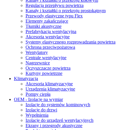
Kanały i kształtki o przekroju kołowym
Regulacja przepływu powietrza
Kanały i kształtki o przekroju prostokątnym
Przewody elastyczne typu Flex
Elementy zakańczające
Tłumiki akustyczne
Prefabrykacja wentylacyjna
Akcesoria wentylacyjne
Systemy elastycznego rozprowadzania powietrza
Ochrona przeciwpożarowa
Wentylatory
Centrale wentylacyjne
Nagrzewnice
Oczyszczacze powietrza
Kurtyny powietrzne
Klimatyzacja
Akcesoria klimatyzacyjne
Urządzenia klimatyzacyjne
Pompy ciepła
OEM - Izolacje na wymiar
Izolacje do systemów kominowych
Izolacje do drzwi
Wypełnienia
Izolacje do urządzeń wentylacyjnych
Ekrany i przegrody akustyczne