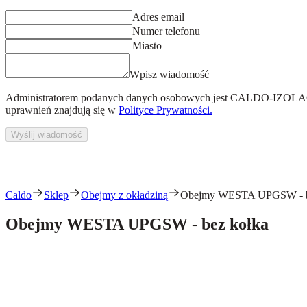
Adres email
Numer telefonu
Miasto
Wpisz wiadomość
Administratorem podanych danych osobowych jest
CALDO-IZOLACJ
uprawnień znajdują się w
Polityce Prywatności.
Wyślij wiadomość
Caldo
Sklep
Obejmy z okładziną
Obejmy WESTA UPGSW - b
Obejmy WESTA UPGSW - bez kołka