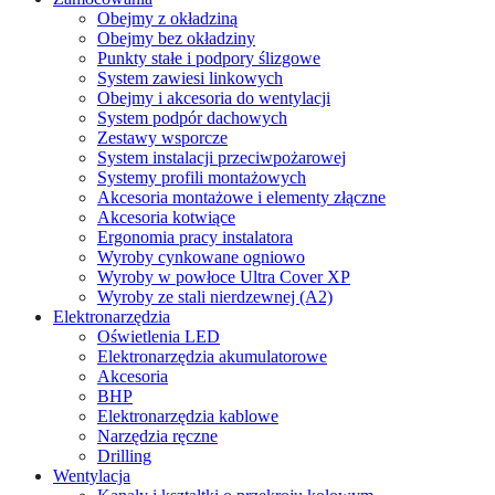
Obejmy z okładziną
Obejmy bez okładziny
Punkty stałe i podpory ślizgowe
System zawiesi linkowych
Obejmy i akcesoria do wentylacji
System podpór dachowych
Zestawy wsporcze
System instalacji przeciwpożarowej
Systemy profili montażowych
Akcesoria montażowe i elementy złączne
Akcesoria kotwiące
Ergonomia pracy instalatora
Wyroby cynkowane ogniowo
Wyroby w powłoce Ultra Cover XP
Wyroby ze stali nierdzewnej (A2)
Elektronarzędzia
Oświetlenia LED
Elektronarzędzia akumulatorowe
Akcesoria
BHP
Elektronarzędzia kablowe
Narzędzia ręczne
Drilling
Wentylacja