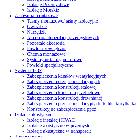
Izolacje Przemysłowe
Izolacje Morskie
Akcesoria montażowe
Taśmy montażowe/ taśmy izolacyjne
Gwoździe
Narzędzia
Akcesoria do izolacji przemysłowych
Pozostałe akcesoria
Powłoki zewnętrzne
Chemia montażowa
Systemy instalacyjne rurowe
Powłoki specjalistyczne
System PPOŻ
Zabezpieczenia kanałów wentylacyjnych
Zabezpieczenia przejść instalacyjnych
Zabezpieczenia konstrukcji stalowej
Zabezpieczenia konstrukcji żelbetowej
Zabezpieczenia konstrukcji drewnianej
Zabezpieczenia przejść instalacyjnych (kable, korytka k
Konstrukcyjne zabezpieczenia ppoż
Izolacje akustyczne
Izolacje instalacji HVAC
Izolacje akustyczne w przemyśle
Izolacje akustyczne w transporcie
Zamocowania