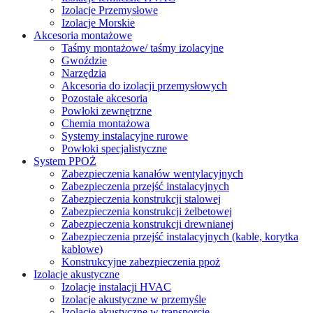
Izolacje Przemysłowe
Izolacje Morskie
Akcesoria montażowe
Taśmy montażowe/ taśmy izolacyjne
Gwoździe
Narzędzia
Akcesoria do izolacji przemysłowych
Pozostałe akcesoria
Powłoki zewnętrzne
Chemia montażowa
Systemy instalacyjne rurowe
Powłoki specjalistyczne
System PPOŻ
Zabezpieczenia kanałów wentylacyjnych
Zabezpieczenia przejść instalacyjnych
Zabezpieczenia konstrukcji stalowej
Zabezpieczenia konstrukcji żelbetowej
Zabezpieczenia konstrukcji drewnianej
Zabezpieczenia przejść instalacyjnych (kable, korytka
kablowe)
Konstrukcyjne zabezpieczenia ppoż
Izolacje akustyczne
Izolacje instalacji HVAC
Izolacje akustyczne w przemyśle
Izolacje akustyczne w transporcie