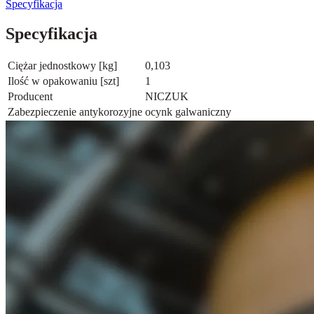
Specyfikacja
Specyfikacja
Ciężar jednostkowy [kg]
0,103
Ilość w opakowaniu [szt]
1
Producent
NICZUK
Zabezpieczenie antykorozyjne
ocynk galwaniczny