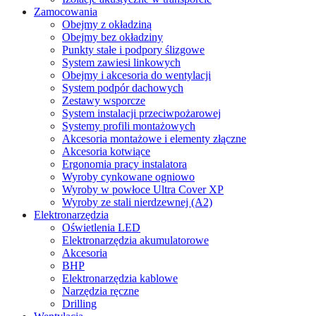
Zamocowania
Obejmy z okładziną
Obejmy bez okładziny
Punkty stałe i podpory ślizgowe
System zawiesi linkowych
Obejmy i akcesoria do wentylacji
System podpór dachowych
Zestawy wsporcze
System instalacji przeciwpożarowej
Systemy profili montażowych
Akcesoria montażowe i elementy złączne
Akcesoria kotwiące
Ergonomia pracy instalatora
Wyroby cynkowane ogniowo
Wyroby w powłoce Ultra Cover XP
Wyroby ze stali nierdzewnej (A2)
Elektronarzędzia
Oświetlenia LED
Elektronarzędzia akumulatorowe
Akcesoria
BHP
Elektronarzędzia kablowe
Narzędzia ręczne
Drilling