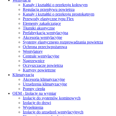
Wentylacja
Kanały i kształtki o przekroju kołowym
Regulacja przepływu powietrza
Kanały i kształtki o przekroju prostokątnym
Przewody elastyczne typu Flex
Elementy zakańczające
Tłumiki akustyczne
Prefabrykacja wentylacyjna
Akcesoria wentylacyjne
Systemy elastycznego rozprowadzania powietrza
Ochrona przeciwpożarowa
Wentylatory
Centrale wentylacyjne
Nagrzewnice
Oczyszczacze powietrza
Kurtyny powietrzne
Klimatyzacja
Akcesoria klimatyzacyjne
Urządzenia klimatyzacyjne
Pompy ciepła
OEM - Izolacje na wymiar
Izolacje do systemów kominowych
Izolacje do drzwi
Wypełnienia
Izolacje do urządzeń wentylacyjnych