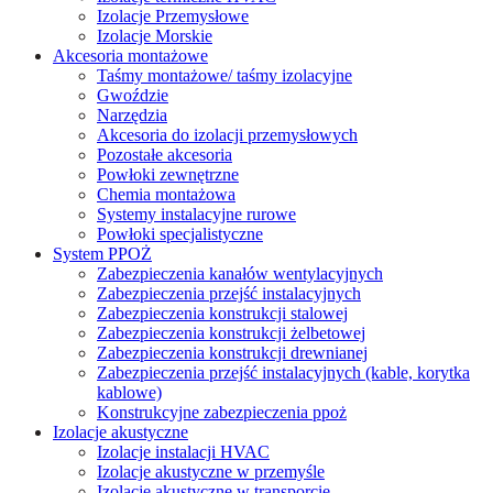
Izolacje Przemysłowe
Izolacje Morskie
Akcesoria montażowe
Taśmy montażowe/ taśmy izolacyjne
Gwoździe
Narzędzia
Akcesoria do izolacji przemysłowych
Pozostałe akcesoria
Powłoki zewnętrzne
Chemia montażowa
Systemy instalacyjne rurowe
Powłoki specjalistyczne
System PPOŻ
Zabezpieczenia kanałów wentylacyjnych
Zabezpieczenia przejść instalacyjnych
Zabezpieczenia konstrukcji stalowej
Zabezpieczenia konstrukcji żelbetowej
Zabezpieczenia konstrukcji drewnianej
Zabezpieczenia przejść instalacyjnych (kable, korytka
kablowe)
Konstrukcyjne zabezpieczenia ppoż
Izolacje akustyczne
Izolacje instalacji HVAC
Izolacje akustyczne w przemyśle
Izolacje akustyczne w transporcie