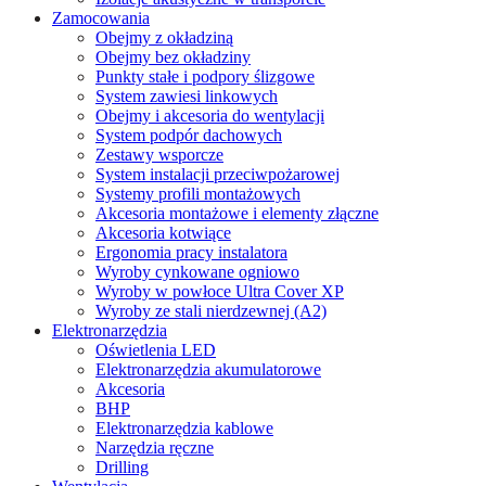
Zamocowania
Obejmy z okładziną
Obejmy bez okładziny
Punkty stałe i podpory ślizgowe
System zawiesi linkowych
Obejmy i akcesoria do wentylacji
System podpór dachowych
Zestawy wsporcze
System instalacji przeciwpożarowej
Systemy profili montażowych
Akcesoria montażowe i elementy złączne
Akcesoria kotwiące
Ergonomia pracy instalatora
Wyroby cynkowane ogniowo
Wyroby w powłoce Ultra Cover XP
Wyroby ze stali nierdzewnej (A2)
Elektronarzędzia
Oświetlenia LED
Elektronarzędzia akumulatorowe
Akcesoria
BHP
Elektronarzędzia kablowe
Narzędzia ręczne
Drilling