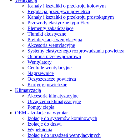
Wentylacja
Kanały i kształtki o przekroju kołowym
Regulacja przepływu powietrza
Kanały i kształtki o przekroju prostokątnym
Przewody elastyczne typu Flex
Elementy zakańczające
Tłumiki akustyczne
Prefabrykacja wentylacyjna
Akcesoria wentylacyjne
Systemy elastycznego rozprowadzania powietrza
Ochrona przeciwpożarowa
Wentylatory
Centrale wentylacyjne
Nagrzewnice
Oczyszczacze powietrza
Kurtyny powietrzne
Klimatyzacja
Akcesoria klimatyzacyjne
Urządzenia klimatyzacyjne
Pompy ciepła
OEM - Izolacje na wymiar
Izolacje do systemów kominowych
Izolacje do drzwi
Wypełnienia
Izolacje do urządzeń wentylacyjnych