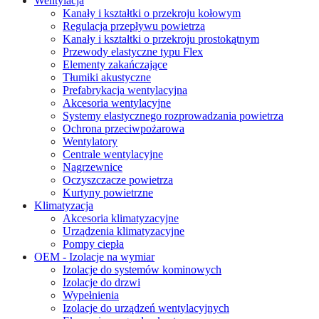
Wentylacja
Kanały i kształtki o przekroju kołowym
Regulacja przepływu powietrza
Kanały i kształtki o przekroju prostokątnym
Przewody elastyczne typu Flex
Elementy zakańczające
Tłumiki akustyczne
Prefabrykacja wentylacyjna
Akcesoria wentylacyjne
Systemy elastycznego rozprowadzania powietrza
Ochrona przeciwpożarowa
Wentylatory
Centrale wentylacyjne
Nagrzewnice
Oczyszczacze powietrza
Kurtyny powietrzne
Klimatyzacja
Akcesoria klimatyzacyjne
Urządzenia klimatyzacyjne
Pompy ciepła
OEM - Izolacje na wymiar
Izolacje do systemów kominowych
Izolacje do drzwi
Wypełnienia
Izolacje do urządzeń wentylacyjnych