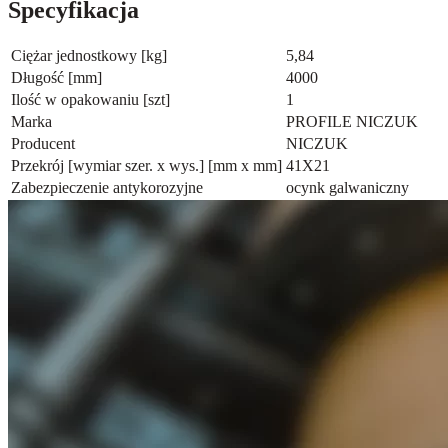
Specyfikacja
Ciężar jednostkowy [kg]
5,84
Długość [mm]
4000
Ilość w opakowaniu [szt]
1
Marka
PROFILE NICZUK
Producent
NICZUK
Przekrój [wymiar szer. x wys.] [mm x mm]
41X21
Zabezpieczenie antykorozyjne
ocynk galwaniczny