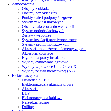
Zamocowania
Obejmy z okładziną
Obejmy bez okładziny
Punkty stałe i podpory ślizgowe
System zawiesi linkowych
Obejmy i akcesoria do wentylacji
System podpór dachowych
Zestawy wsporcze
System instalacji przeciwpożarowej
Systemy profili montażowych
Akcesoria montażowe i elementy złączne
Akcesoria kotwiące
Ergonomia pracy instalatora
Wyroby cynkowane ogniowo
Wyroby w powłoce Ultra Cover XP
Wyroby ze stali nierdzewnej (A2)
Elektronarzędzia
Oświetlenia LED
Elektronarzędzia akumulatorowe
Akcesoria
BHP
Elektronarzędzia kablowe
Narzędzia ręczne
Drilling