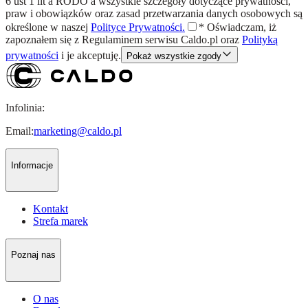
6 ust 1 lit a RODO a wszystkie szczegóły dotyczące prywatności,
praw i obowiązków oraz zasad przetwarzania danych osobowych są
określone w naszej
Polityce Prywatności.
*
Oświadczam, iż
zapoznałem się z
Regulaminem
serwisu Caldo.pl oraz
Polityką
prywatności
i je akceptuję.
Pokaż wszystkie zgody
Infolinia:
Email:
marketing@caldo.pl
Informacje
Kontakt
Strefa marek
Poznaj nas
O nas