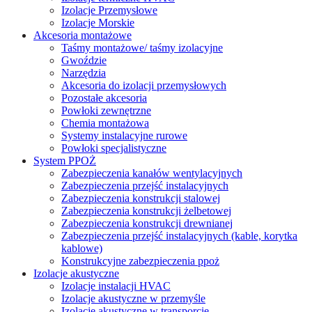
Izolacje Przemysłowe
Izolacje Morskie
Akcesoria montażowe
Taśmy montażowe/ taśmy izolacyjne
Gwoździe
Narzędzia
Akcesoria do izolacji przemysłowych
Pozostałe akcesoria
Powłoki zewnętrzne
Chemia montażowa
Systemy instalacyjne rurowe
Powłoki specjalistyczne
System PPOŻ
Zabezpieczenia kanałów wentylacyjnych
Zabezpieczenia przejść instalacyjnych
Zabezpieczenia konstrukcji stalowej
Zabezpieczenia konstrukcji żelbetowej
Zabezpieczenia konstrukcji drewnianej
Zabezpieczenia przejść instalacyjnych (kable, korytka
kablowe)
Konstrukcyjne zabezpieczenia ppoż
Izolacje akustyczne
Izolacje instalacji HVAC
Izolacje akustyczne w przemyśle
Izolacje akustyczne w transporcie