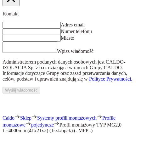
Kontakt
Adres email
Numer telefonu
Miasto
Wpisz wiadomość
Administratorem podanych danych osobowych jest
CALDO-
IZOLACJA Sp. z o.o.
działająca w ramach Grupy CALDO.
Informacje dotyczące Grupy oraz zasad przetwarzania danych,
celów, podstaw i uprawnień znajdują się w
Polityce Prywatności.
Wyślij wiadomość
Caldo
Sklep
Systemy profili montażowych
Profile
montażowe
pojedyncze
Profil montażowy TYP MG2,0
L=4000mm (41x21x2) (1szt./opak) (- MPP -)