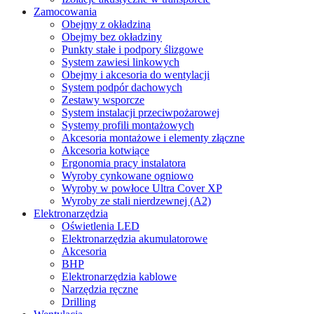
Zamocowania
Obejmy z okładziną
Obejmy bez okładziny
Punkty stałe i podpory ślizgowe
System zawiesi linkowych
Obejmy i akcesoria do wentylacji
System podpór dachowych
Zestawy wsporcze
System instalacji przeciwpożarowej
Systemy profili montażowych
Akcesoria montażowe i elementy złączne
Akcesoria kotwiące
Ergonomia pracy instalatora
Wyroby cynkowane ogniowo
Wyroby w powłoce Ultra Cover XP
Wyroby ze stali nierdzewnej (A2)
Elektronarzędzia
Oświetlenia LED
Elektronarzędzia akumulatorowe
Akcesoria
BHP
Elektronarzędzia kablowe
Narzędzia ręczne
Drilling