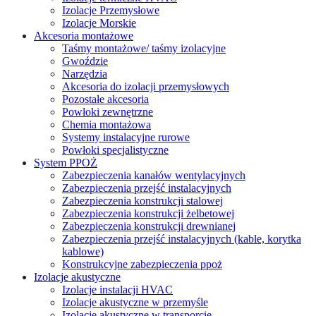
Izolacje Przemysłowe
Izolacje Morskie
Akcesoria montażowe
Taśmy montażowe/ taśmy izolacyjne
Gwoździe
Narzędzia
Akcesoria do izolacji przemysłowych
Pozostałe akcesoria
Powłoki zewnętrzne
Chemia montażowa
Systemy instalacyjne rurowe
Powłoki specjalistyczne
System PPOŻ
Zabezpieczenia kanałów wentylacyjnych
Zabezpieczenia przejść instalacyjnych
Zabezpieczenia konstrukcji stalowej
Zabezpieczenia konstrukcji żelbetowej
Zabezpieczenia konstrukcji drewnianej
Zabezpieczenia przejść instalacyjnych (kable, korytka
kablowe)
Konstrukcyjne zabezpieczenia ppoż
Izolacje akustyczne
Izolacje instalacji HVAC
Izolacje akustyczne w przemyśle
Izolacje akustyczne w transporcie