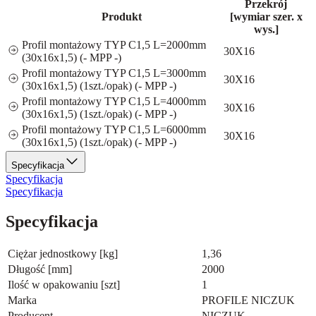
Przekrój
Produkt
[wymiar szer. x
wys.]
Profil montażowy TYP C1,5 L=2000mm
30X16
(30x16x1,5) (- MPP -)
Profil montażowy TYP C1,5 L=3000mm
30X16
(30x16x1,5) (1szt./opak) (- MPP -)
Profil montażowy TYP C1,5 L=4000mm
30X16
(30x16x1,5) (1szt./opak) (- MPP -)
Profil montażowy TYP C1,5 L=6000mm
30X16
(30x16x1,5) (1szt./opak) (- MPP -)
Specyfikacja
Specyfikacja
Specyfikacja
Specyfikacja
Ciężar jednostkowy [kg]
1,36
Długość [mm]
2000
Ilość w opakowaniu [szt]
1
Marka
PROFILE NICZUK
Producent
NICZUK