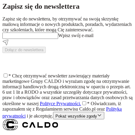
Zapisz się do newslettera
Zapisz się do newslettera, by otrzymywać na swoją skrzynkę
mailową informacje o nowych produktach, poradach, wydarzeniach
czy szkoleniach, które mogą Cię zainteresować.
Wpisz swój e-mail
Dołącz do newslettera
*
Chcę otrzymywać newsletter zawierający materiały
marketingowe Grupy CALDO i wyrażam zgodę na otrzymywanie
informacji handlowych drogą elektroniczną w oparciu o przepis art.
6 ust 1 lit a RODO a wszystkie szczegóły dotyczące prywatności,
praw i obowiązków oraz zasad przetwarzania danych osobowych są
określone w naszej
Polityce Prywatności.
*
Oświadczam, iż
zapoznałem się z
Regulaminem
serwisu Caldo.pl oraz
Polityką
prywatności
i je akceptuję.
Pokaż wszystkie zgody