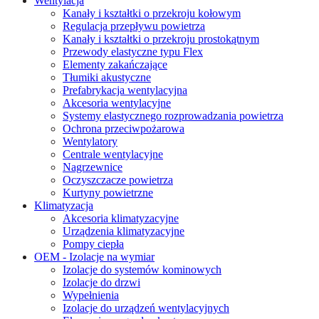
Wentylacja
Kanały i kształtki o przekroju kołowym
Regulacja przepływu powietrza
Kanały i kształtki o przekroju prostokątnym
Przewody elastyczne typu Flex
Elementy zakańczające
Tłumiki akustyczne
Prefabrykacja wentylacyjna
Akcesoria wentylacyjne
Systemy elastycznego rozprowadzania powietrza
Ochrona przeciwpożarowa
Wentylatory
Centrale wentylacyjne
Nagrzewnice
Oczyszczacze powietrza
Kurtyny powietrzne
Klimatyzacja
Akcesoria klimatyzacyjne
Urządzenia klimatyzacyjne
Pompy ciepła
OEM - Izolacje na wymiar
Izolacje do systemów kominowych
Izolacje do drzwi
Wypełnienia
Izolacje do urządzeń wentylacyjnych