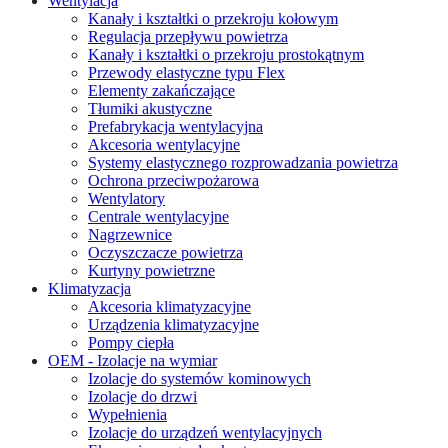
Wentylacja
Kanały i kształtki o przekroju kołowym
Regulacja przepływu powietrza
Kanały i kształtki o przekroju prostokątnym
Przewody elastyczne typu Flex
Elementy zakańczające
Tłumiki akustyczne
Prefabrykacja wentylacyjna
Akcesoria wentylacyjne
Systemy elastycznego rozprowadzania powietrza
Ochrona przeciwpożarowa
Wentylatory
Centrale wentylacyjne
Nagrzewnice
Oczyszczacze powietrza
Kurtyny powietrzne
Klimatyzacja
Akcesoria klimatyzacyjne
Urządzenia klimatyzacyjne
Pompy ciepła
OEM - Izolacje na wymiar
Izolacje do systemów kominowych
Izolacje do drzwi
Wypełnienia
Izolacje do urządzeń wentylacyjnych