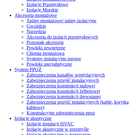
Izolacje Przemysłowe
Izolacje Morskie
Akcesoria montażowe
Taśmy montażowe/ taśmy izolacyjne
Gwoździe
Narzędzia
Akcesoria do izolacji przemysłowych
Pozostałe akcesoria
Powłoki zewnętrzne
Chemia montażowa
Systemy instalacyjne rurowe
Powłoki specjalistyczne
System PPOŻ
Zabezpieczenia kanałów wentylacyjnych
Zabezpieczenia przejść instalacyjnych
Zabezpieczenia konstrukcji stalowej
Zabezpieczenia konstrukcji żelbetowej
Zabezpieczenia konstrukcji drewnianej
Zabezpieczenia przejść instalacyjnych (kable, korytka
kablowe)
Konstrukcyjne zabezpieczenia ppoż
Izolacje akustyczne
Izolacje instalacji HVAC
Izolacje akustyczne w przemyśle
Izolacje akustyczne w transporcie