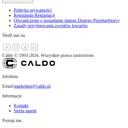
Polityka prywatności
Regulamin Reklamacji
Oświadczenie o posiadaniu statusu Dużego Przedsiębiorcy
Zasady przyjmowania zwrotów towarów
Śledź nas na
Caldo
©
1993-
2026
.
Wszystkie prawa zastrzeżone.
Infolinia:
Email:
marketing@caldo.pl
Informacje
Kontakt
Strefa marek
Poznaj nas