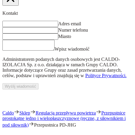
Kontakt
Adres email
Numer telefonu
Miasto
Wpisz wiadomość
Administratorem podanych danych osobowych jest
CALDO-
IZOLACJA Sp. z o.o.
działająca w ramach Grupy CALDO.
Informacje dotyczące Grupy oraz zasad przetwarzania danych,
celów, podstaw i uprawnień znajdują się w
Polityce Prywatności.
Wyślij wiadomość
Caldo
Sklep
Regulacja przepływu powietrza
Przepustnice
prostokątne jedno i wielopłaszczyznowe (ręczne, z siłownikiem i
pod siłownik)
Przepustnica PD-JHG