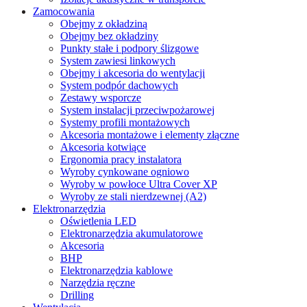
Zamocowania
Obejmy z okładziną
Obejmy bez okładziny
Punkty stałe i podpory ślizgowe
System zawiesi linkowych
Obejmy i akcesoria do wentylacji
System podpór dachowych
Zestawy wsporcze
System instalacji przeciwpożarowej
Systemy profili montażowych
Akcesoria montażowe i elementy złączne
Akcesoria kotwiące
Ergonomia pracy instalatora
Wyroby cynkowane ogniowo
Wyroby w powłoce Ultra Cover XP
Wyroby ze stali nierdzewnej (A2)
Elektronarzędzia
Oświetlenia LED
Elektronarzędzia akumulatorowe
Akcesoria
BHP
Elektronarzędzia kablowe
Narzędzia ręczne
Drilling