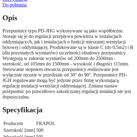
Do pobrania
Opis
Przepustnice typu PD-JHG wykonywane są jako współbieżne.
Stosuje się je do regulacji przepływu powietrza w instalacjach
oddymiających, jak i instalacjach o funkcji mieszanej wentylacji
bytowej i oddymiającej. Produkowane są w klasie C (do 0,5m2) i B
(dla pozostałych wymiarów) szczelności obudowy przepustnicy.
Występują w zakresie wymiarów od 200mm do 2500mm -
szerokość, od 105mm do 1500mm - wysokość i długości 115mm.
Sterowanie stopniem otwarcia przepustnicy realizowane jest
wyłącznie ręcznie w przedziale od 30° do 90°. Przepustnice PD-
JGH regulowane mogą być jedynie przez firmę wykonującą
regulację instalacji wentylacji oddymiającej. Zmiana nastaw
przepustnic po prawidłowo zakończonej regulacji instalacji nie jest
dopuszczalna.
Specyfikacja
Producent
FRAPOL
Szerokość [mm]
500
Wysokość [mm]
505