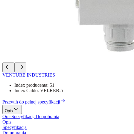
VENTURE INDUSTRIES
Index producenta:
51
Index Caldo:
VEI-REB-5
Przewiń do pełnej specyfikacji
Opis
Opis
Specyfikacja
Do pobrania
Opis
Specyfikacja
Do pobrania