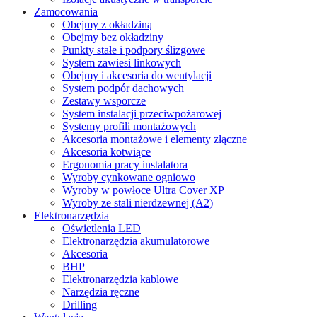
Zamocowania
Obejmy z okładziną
Obejmy bez okładziny
Punkty stałe i podpory ślizgowe
System zawiesi linkowych
Obejmy i akcesoria do wentylacji
System podpór dachowych
Zestawy wsporcze
System instalacji przeciwpożarowej
Systemy profili montażowych
Akcesoria montażowe i elementy złączne
Akcesoria kotwiące
Ergonomia pracy instalatora
Wyroby cynkowane ogniowo
Wyroby w powłoce Ultra Cover XP
Wyroby ze stali nierdzewnej (A2)
Elektronarzędzia
Oświetlenia LED
Elektronarzędzia akumulatorowe
Akcesoria
BHP
Elektronarzędzia kablowe
Narzędzia ręczne
Drilling