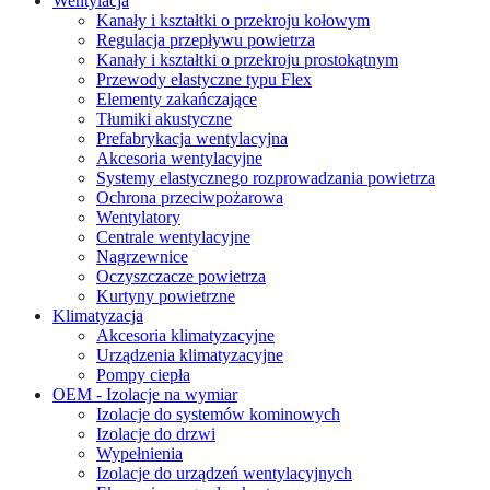
Wentylacja
Kanały i kształtki o przekroju kołowym
Regulacja przepływu powietrza
Kanały i kształtki o przekroju prostokątnym
Przewody elastyczne typu Flex
Elementy zakańczające
Tłumiki akustyczne
Prefabrykacja wentylacyjna
Akcesoria wentylacyjne
Systemy elastycznego rozprowadzania powietrza
Ochrona przeciwpożarowa
Wentylatory
Centrale wentylacyjne
Nagrzewnice
Oczyszczacze powietrza
Kurtyny powietrzne
Klimatyzacja
Akcesoria klimatyzacyjne
Urządzenia klimatyzacyjne
Pompy ciepła
OEM - Izolacje na wymiar
Izolacje do systemów kominowych
Izolacje do drzwi
Wypełnienia
Izolacje do urządzeń wentylacyjnych