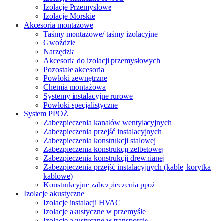
Izolacje Przemysłowe
Izolacje Morskie
Akcesoria montażowe
Taśmy montażowe/ taśmy izolacyjne
Gwoździe
Narzędzia
Akcesoria do izolacji przemysłowych
Pozostałe akcesoria
Powłoki zewnętrzne
Chemia montażowa
Systemy instalacyjne rurowe
Powłoki specjalistyczne
System PPOŻ
Zabezpieczenia kanałów wentylacyjnych
Zabezpieczenia przejść instalacyjnych
Zabezpieczenia konstrukcji stalowej
Zabezpieczenia konstrukcji żelbetowej
Zabezpieczenia konstrukcji drewnianej
Zabezpieczenia przejść instalacyjnych (kable, korytka
kablowe)
Konstrukcyjne zabezpieczenia ppoż
Izolacje akustyczne
Izolacje instalacji HVAC
Izolacje akustyczne w przemyśle
Izolacje akustyczne w transporcie