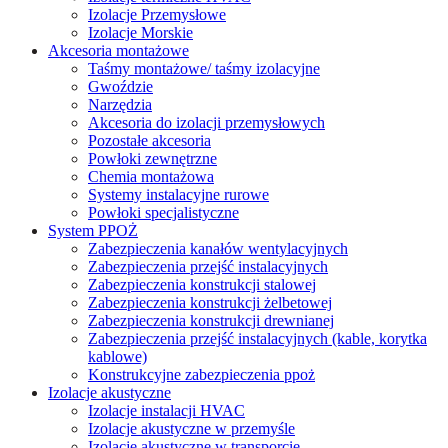
Izolacje Przemysłowe
Izolacje Morskie
Akcesoria montażowe
Taśmy montażowe/ taśmy izolacyjne
Gwoździe
Narzędzia
Akcesoria do izolacji przemysłowych
Pozostałe akcesoria
Powłoki zewnętrzne
Chemia montażowa
Systemy instalacyjne rurowe
Powłoki specjalistyczne
System PPOŻ
Zabezpieczenia kanałów wentylacyjnych
Zabezpieczenia przejść instalacyjnych
Zabezpieczenia konstrukcji stalowej
Zabezpieczenia konstrukcji żelbetowej
Zabezpieczenia konstrukcji drewnianej
Zabezpieczenia przejść instalacyjnych (kable, korytka
kablowe)
Konstrukcyjne zabezpieczenia ppoż
Izolacje akustyczne
Izolacje instalacji HVAC
Izolacje akustyczne w przemyśle
Izolacje akustyczne w transporcie