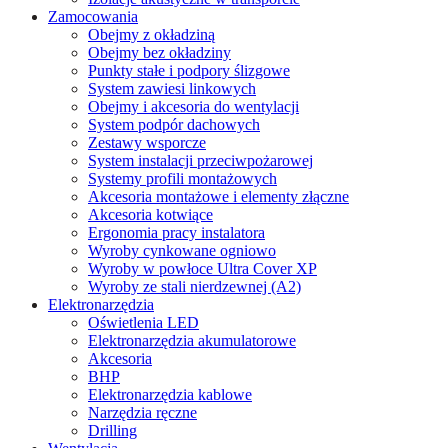
Zamocowania
Obejmy z okładziną
Obejmy bez okładziny
Punkty stałe i podpory ślizgowe
System zawiesi linkowych
Obejmy i akcesoria do wentylacji
System podpór dachowych
Zestawy wsporcze
System instalacji przeciwpożarowej
Systemy profili montażowych
Akcesoria montażowe i elementy złączne
Akcesoria kotwiące
Ergonomia pracy instalatora
Wyroby cynkowane ogniowo
Wyroby w powłoce Ultra Cover XP
Wyroby ze stali nierdzewnej (A2)
Elektronarzędzia
Oświetlenia LED
Elektronarzędzia akumulatorowe
Akcesoria
BHP
Elektronarzędzia kablowe
Narzędzia ręczne
Drilling