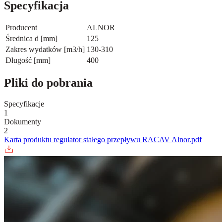
Specyfikacja
Producent
ALNOR
Średnica d [mm]
125
Zakres wydatków [m3/h]
130-310
Długość [mm]
400
Pliki do pobrania
Specyfikacje
1
Dokumenty
2
Karta produktu regulator stałego przepływu RACAV Alnor.pdf