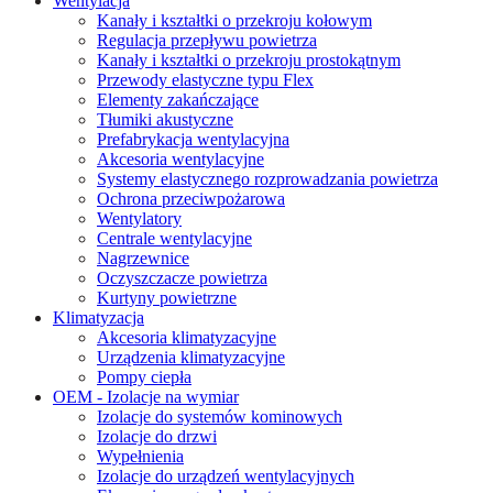
Wentylacja
Kanały i kształtki o przekroju kołowym
Regulacja przepływu powietrza
Kanały i kształtki o przekroju prostokątnym
Przewody elastyczne typu Flex
Elementy zakańczające
Tłumiki akustyczne
Prefabrykacja wentylacyjna
Akcesoria wentylacyjne
Systemy elastycznego rozprowadzania powietrza
Ochrona przeciwpożarowa
Wentylatory
Centrale wentylacyjne
Nagrzewnice
Oczyszczacze powietrza
Kurtyny powietrzne
Klimatyzacja
Akcesoria klimatyzacyjne
Urządzenia klimatyzacyjne
Pompy ciepła
OEM - Izolacje na wymiar
Izolacje do systemów kominowych
Izolacje do drzwi
Wypełnienia
Izolacje do urządzeń wentylacyjnych