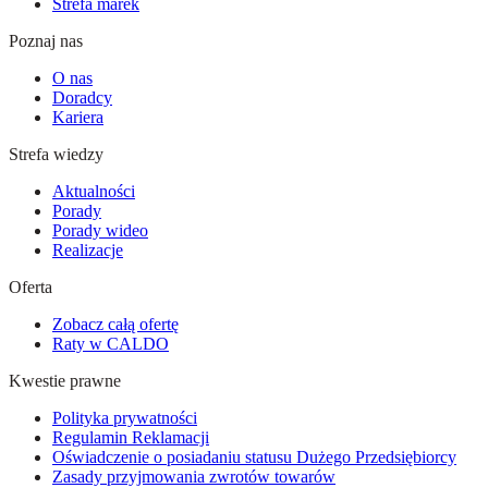
Strefa marek
Poznaj nas
O nas
Doradcy
Kariera
Strefa wiedzy
Aktualności
Porady
Porady wideo
Realizacje
Oferta
Zobacz całą ofertę
Raty w CALDO
Kwestie prawne
Polityka prywatności
Regulamin Reklamacji
Oświadczenie o posiadaniu statusu Dużego Przedsiębiorcy
Zasady przyjmowania zwrotów towarów